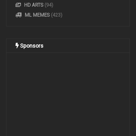
HD ARTS
(94)
ML MEMES
(423)
Sponsors