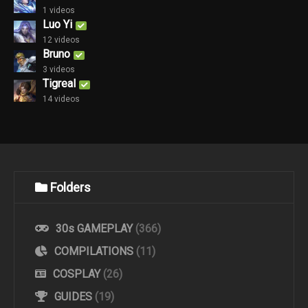
1 videos
Luo Yi
12 videos
Bruno
3 videos
Tigreal
14 videos
Folders
30s GAMEPLAY
(366)
COMPILATIONS
(11)
COSPLAY
(26)
GUIDES
(19)