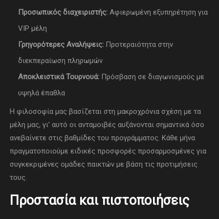
Προσωπικός διαχειριστής:
Αφιερωμένη εξυπηρέτηση για
VIP μέλη
Γρηγορότερες Αναλήψεις:
Προτεραιότητα στην
διεκπεραίωση πληρωμών
Αποκλειστικά Τουρνουά:
Πρόσβαση σε διαγωνισμούς με
υψηλά έπαθλα
Η φιλοσοφία μας βασίζεται στη μακροχρόνια σχέση με τα
μέλη μας, γι’ αυτό οι ανταμοιβές αυξάνονται σημαντικά όσο
ανεβαίνετε στις βαθμίδες του προγράμματος. Κάθε μήνα
πραγματοποιούμε ειδικές προσφορές προσαρμοσμένες για
συγκεκριμένες ομάδες παικτών με βάση τις προτιμήσεις
τους.
Προστασία και πιστοποιήσεις