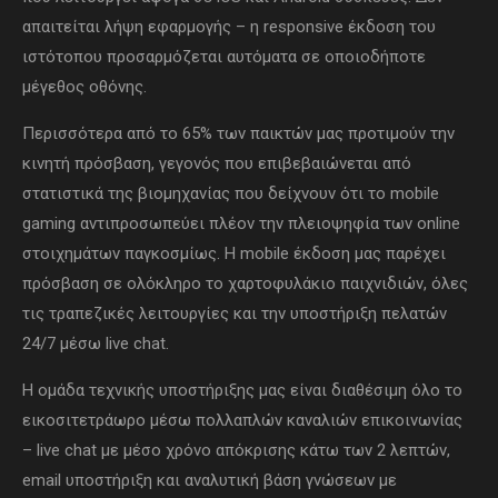
απαιτείται λήψη εφαρμογής – η responsive έκδοση του
ιστότοπου προσαρμόζεται αυτόματα σε οποιοδήποτε
μέγεθος οθόνης.
Περισσότερα από το 65% των παικτών μας προτιμούν την
κινητή πρόσβαση, γεγονός που επιβεβαιώνεται από
στατιστικά της βιομηχανίας που δείχνουν ότι το mobile
gaming αντιπροσωπεύει πλέον την πλειοψηφία των online
στοιχημάτων παγκοσμίως. Η mobile έκδοση μας παρέχει
πρόσβαση σε ολόκληρο το χαρτοφυλάκιο παιχνιδιών, όλες
τις τραπεζικές λειτουργίες και την υποστήριξη πελατών
24/7 μέσω live chat.
Η ομάδα τεχνικής υποστήριξης μας είναι διαθέσιμη όλο το
εικοσιτετράωρο μέσω πολλαπλών καναλιών επικοινωνίας
– live chat με μέσο χρόνο απόκρισης κάτω των 2 λεπτών,
email υποστήριξη και αναλυτική βάση γνώσεων με