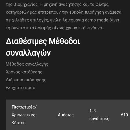
της βιομηχανίας. Η μηχανή αναζήτησης και τα φίλτρα
κατηγοριών μας επιτρέπουν την εύκολη πλοήγηση ανάμεσα
σε χιλιάδες επιλογές, ενώ η λειτουργία demo mode δίνει
τη δυνατότητα δοκιμής δίχως χρηματικό κίνδυνο.
Διαθέσιμες Μέθοδοι
συναλλαγών
Μέθοδος συναλλαγής
Χρόνος κατάθεσης
Διάρκεια απόσυρσης
Ελάχιστο ποσό
Πιστωτικές/
1-3
Χρεωστικές
Αμέσως
€10
εργάσιμες
Κάρτες