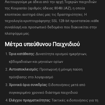
Λειτουργούμε με άδεια από την αρχή Τυχερών παιχνιδιών
της Κουρασάο (αριθμός άδειας 8048/JAZ), η οποία
εποπτεύει αυστηρά όλες μας τις δραστηριότητες. Η
τεχνολογία κρυπτογράφησης SSL 128-bit προστατεύει κάθε
συναλλαγή και προσωπικό δεδομένο που διακινείται στην
πλατφόρμα μας.
Μέτρα υπεύθυνου Παιχνιδιού
Όρια κατάθεσης:
Δυνατότητα ορισμού ημερήσιων,
εβδομαδιαίων και μηνιαίων ορίων
Αυτοαποκλεισμός:
Προσωρινή ή μόνιμη παύση
πρόσβασης στο λογαριασμό
Χρονικά όρια συνεδρίας:
Ειδοποιήσεις μετά από
συγκεκριμένο χρονικό διάστημα παιχνιδιού
Ελέγχου πραγματικότητας:
Τακτικές ειδοποιήσεις για τη