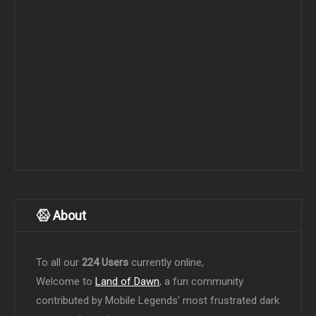
About
To all our
224 Users
currently online,
Welcome to
Land of Dawn
, a fun community
contributed by Mobile Legends' most frustrated dark