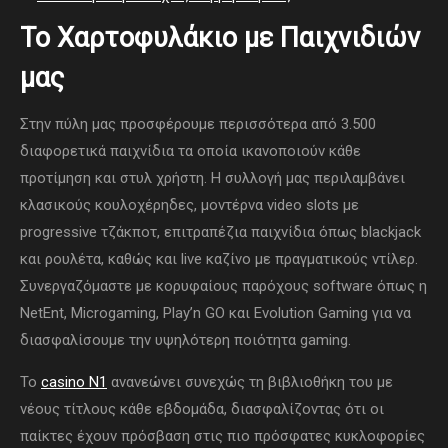
Το Χαρτοφυλάκιο με Παιχνιδιών
μας
Στην πύλη μας προσφέρουμε περισσότερα από 3.500
διαφορετικά παιχνίδια τα οποία ικανοποιούν κάθε
προτίμηση και στυλ χρήστη. Η συλλογή μας περιλαμβάνει
κλασικούς κουλοχέρηδες, μοντέρνα video slots με
progressive τζάκποτ, επιτραπέζια παιχνίδια όπως blackjack
και ρουλέτα, καθώς και live καζίνο με πραγματικούς ντίλερ.
Συνεργαζόμαστε με κορυφαίους παρόχους software όπως η
NetEnt, Microgaming, Play’n GO και Evolution Gaming για να
διασφαλίσουμε την υψηλότερη ποιότητα gaming.
Το
casino N1
ανανεώνει συνεχώς τη βιβλιοθήκη του με
νέους τίτλους κάθε εβδομάδα, διασφαλίζοντας ότι οι
παίκτες έχουν πρόσβαση στις πιο πρόσφατες κυκλοφορίες