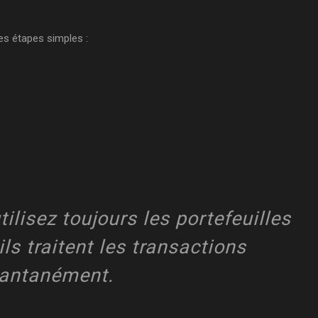
ces étapes simples :
tilisez toujours les portefeuilles
ils traitent les transactions
tantanément.