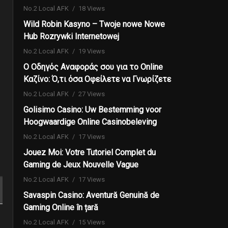
No.2 Local AFK
18 Views
Wild Robin Kasyno – Twoje nowe Nowe
Hub Rozrywki Internetowej
No.2 Local AFK
19 Views
Ο Οδηγός Αναφοράς σου για το Online
Καζίνο: Ό,τι όσα Οφείλετε να Γνωρίζετε
No.2 Local AFK
27 Views
Golisimo Casino: Uw Bestemming voor
Hoogwaardige Online Casinobeleving
No.2 Local AFK
17 Views
Jouez Moi: Votre Tutoriel Complet du
Gaming de Jeux Nouvelle Vague
No.2 Local AFK
17 Views
Savaspin Casino: Aventură Genuină de
Gaming Online în țară
No.2 Local AFK
15 Views