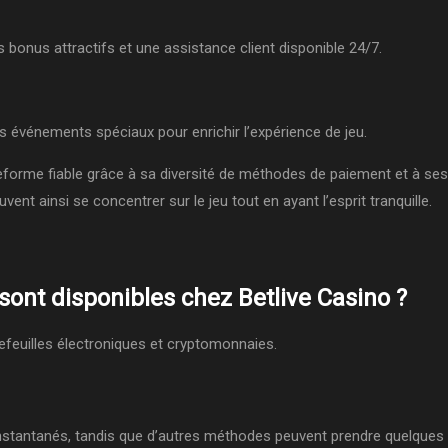
bonus attractifs et une assistance client disponible 24/7.
s événements spéciaux pour enrichir l’expérience de jeu.
teforme fiable grâce à sa diversité de méthodes de paiement et à ses
nt ainsi se concentrer sur le jeu tout en ayant l’esprit tranquille.
ont disponibles chez Betlive Casino ?
rtefeuilles électroniques et cryptomonnaies.
nt instantanés, tandis que d’autres méthodes peuvent prendre quelques