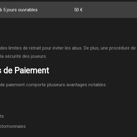
à 5 jours ouvrables
50 €
des limites de retrait pour éviter les abus. De plus, une procédure de
 la sécurité des joueurs.
s de Paiement
de paiement comporte plusieurs avantages notables :
its
ptomonnaies