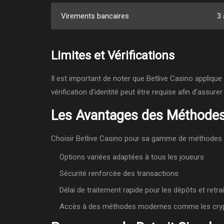
Virements bancaires
3 
Limites et Vérifications
Il est important de noter que Betlive Casino applique 
vérification d’identité peut être requise afin d’assurer
Les Avantages des Méthode
Choisir Betlive Casino pour sa gamme de méthodes 
Options variées adaptées à tous les joueurs
Sécurité renforcée des transactions
Délai de traitement rapide pour les dépôts et retra
Accès à des méthodes modernes comme les cry