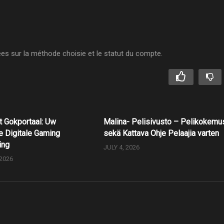
ées sur la méthode choisie et le statut du compte.
 Gokportaal: Uw
Malina- Pelisivusto – Pelikokemu
ve Digitale Gaming
sekä Kattava Ohje Pelaajia varten
ing
JULY 4, 2026
2026