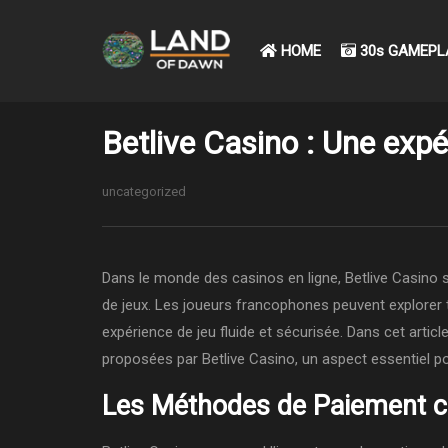
HOME
30s GAMEPL
Betlive Casino : Une expé
uncategorized
Dans le monde des casinos en ligne, Betlive Casino s
de jeux. Les joueurs francophones peuvent explorer 
expérience de jeu fluide et sécurisée. Dans cet arti
proposées par Betlive Casino, un aspect essentiel pou
Les Méthodes de Paiement ch