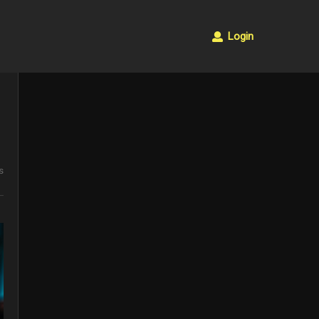
Login
s