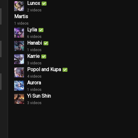
Lunox
2 videos
Martis
1 videos
Lylia
6 videos
Hanabi
1 videos
Karrie
3 videos
Popol and Kupa
4 videos
Aurora
1 videos
Yi Sun Shin
3 videos