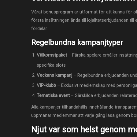
Vårat bonusprogram är utformat för att kunna för ö
första insättningen ända till lojalitetserbjudanden ti
fördelar.
Regelbundna kampanjtyper
Välkomstpaket
– Färska spelare erhåller insättning
specifika slots
Veckans kampanj
– Regelbundna erbjudanden und
VIP-klubb
– Exklusivt medlemskap med personlig
Tematiska event
– Särskilda erbjudanden relater
Alla kampanjer tillhandahålls innehållande transparent
uppmanar medlemmar att varje gång läsa genom bonusvi
Njut var som helst genom mo