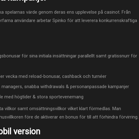
ka spelarnas värde genom deras ens upplevelse på casinot. Från
ll erfarna användare arbetar Spinko för att leverera konkurrenskraftiga
sbonusar för sina initiala insättningar parallellt samt gratissnurr för
er vecka med reload-bonusar, cashback och turnéer
a managers, snabba withdrawals & personanpassade kampanjer
ade med högtider & stora sportevenemang
a villkor samt omsättningsvillkor vilket klart förmedlas. Man
llkoren före de aktiverar en bonus för till att förhindra förvirring.
bil version