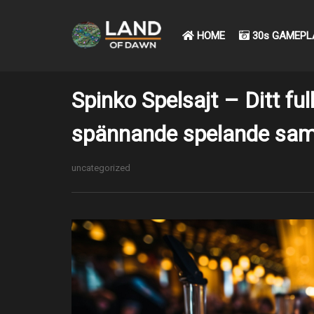
HOME
30s GAMEPL
Spinko Spelsajt – Ditt fu
spännande spelande sam
uncategorized