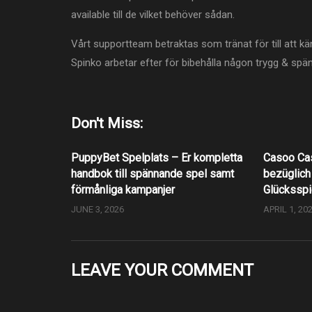
available till de vilket behöver sådan.
Vårt supportteam betraktas som tränat för till att kän
Spinko arbetar efter för bibehålla någon trygg & spän
Don't Miss:
PuppyBet Spelplats – Er kompletta
Casoo Cas
handbok till spännande spel samt
bezüglich
förmånliga kampanjer
Glücksspi
JUNE 3, 2026
APRIL 1, 20
LEAVE YOUR COMMENT