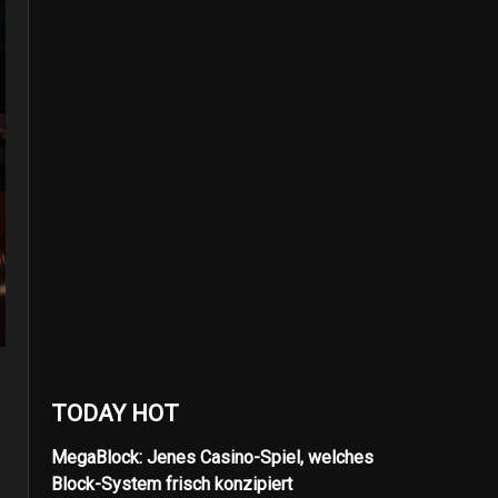
TODAY HOT
MegaBlock: Jenes Casino-Spiel, welches
Block-System frisch konzipiert