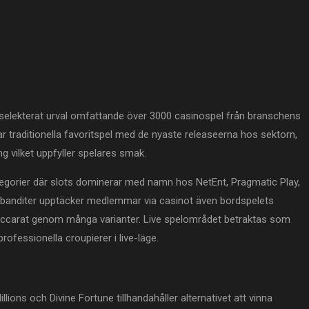
 selekterat urval omfattande över 3000 casinospel från branschens
r traditionella favoritspel med de nyaste releaseerna hos sektorn,
ng vilket uppfyller spelares smak.
ategorier där slots dominerar med namn hos NetEnt, Pragmatic Play,
 banditer upptäcker medlemmar via casinot även bordspelets
 baccarat genom många varianter. Live spelområdet betraktas som
professionella croupierer i live-läge.
ions och Divine Fortune tillhandahåller alternativet att vinna