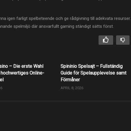
na igen farligt spelbeteende och ge rådgivning till adekvata resurser.
nande spelmiljö där ansvarfullt gaming ständigt sätts först.
ino – Die erste Wahl
Spininio Spelsajt – Fullständig
 hochwertiges Online-
Guide för Spelaupplevelse samt
el
Förmåner
26
APRIL 8, 2026