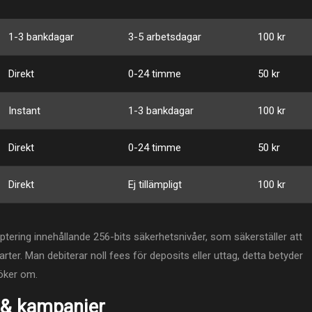
1-3 bankdagar
3-5 arbetsdagar
100 kr
Direkt
0-24 timme
50 kr
Instant
1-3 bankdagar
100 kr
Direkt
0-24 timme
50 kr
Direkt
Ej tillämpligt
100 kr
tering innehållande 256-bits säkerhetsnivåer, som säkerställer att
arter. Man debiterar noll fees för deposits eller uttag, detta betyder
söker om.
 & kampanjer