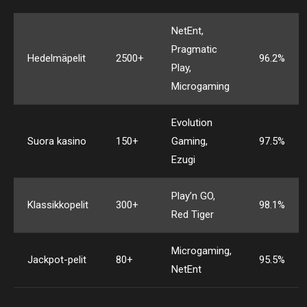
NetEnt,
Pragmatic
Hedelmäpelit
2500+
96.2%
Play,
Microgaming
Evolution
Suora kasino
150+
Gaming,
97.5%
Ezugi
Play’n GO,
Klassikkopelit
300+
98.1%
Red Tiger
Microgaming,
Jackpot-pelit
80+
95.5%
NetEnt