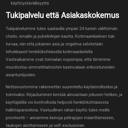
käyttöystävällisyyttä
Tukipalvelu että Asiakaskokemus
Tukipalvelumme tulee saatavilla ympäri 24 tunnin välittömän
chatin, emailin ja puhelinlinjan kautta. Kotimaankielinen tuki
turvaa, niin että jokainen asia ja ongelma selvitetään
tehokkaasti henkilökohtaisella kotimaankielellä.
Vasteaikamme ovat toimialan nopeimpia, että tiimimme
muodostuu ammattitaitoisten kasinoalaan erikoistuneiden
asiantuntijoiden.
Nettisivustomme rakennettiin suunniteltu käytännölliseksi ja
toimivaksi. Kirjautuminen kestää ainoastaan jokusen hetken, ja
käyttäjätiliä voi kontrolloida helposti henkilökohtaisesta
hallintapaneelista. Vastuullinen rahan käyttö tulee meille
prioriteetti – annamme keinoja pelirajojen määrittämiseen,
taukojen aloittamiseen ja self-exclusioniin.