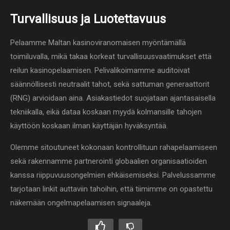
Turvallisuus ja Luotettavuus
Pelaamme Maltan kasinoviranomaisen myöntämällä
toimiluvalla, mikä takaa korkeat turvallisuusvaatimukset että
reilun kasinopelaamisen. Pelivalikoimamme auditoivat
säännöllisesti neutraalit tahot, sekä sattuman generaattorit
(RNG) arvioidaan aina. Asiakastiedot suojataan ajantasaisella
tekniikalla, eikä dataa koskaan myydä kolmansille tahojen
käyttöön koskaan ilman käyttäjän hyväksyntää.
Olemme sitoutuneet kokonaan kontrollituun rahapelaamiseen
sekä rakennamme partnerointi globaalien organisaatioiden
kanssa riippuvuusongelmien ehkäisemiseksi. Palvelussamme
tarjotaan linkit auttaviin tahoihin, että tiimimme on opastettu
näkemään ongelmapelaamisen signaaleja.