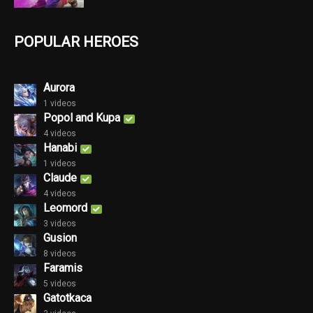
POPULAR HEROES
Aurora
1 videos
Popol and Kupa
4 videos
Hanabi
1 videos
Claude
4 videos
Leomord
3 videos
Gusion
8 videos
Faramis
5 videos
Gatotkaca