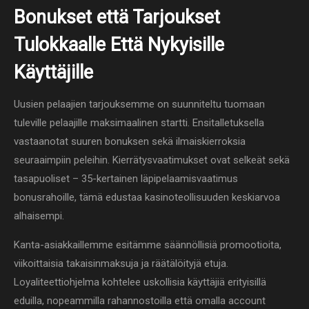
Bonukset että Tarjoukset
Tulokkaalle Että Nykyisille
Käyttäjille
Uusien pelaajien tarjouksemme on suunniteltu tuomaan
tuleville pelaajille maksimaalinen startti. Ensitalletuksella
vastaanotat suuren bonuksen sekä ilmaiskierroksia
seuraaimpiin peleihin. Kierrätysvaatimukset ovat selkeät sekä
tasapuoliset – 35-kertainen läpipelaamisvaatimus
bonusrahoille, tämä edustaa kasinoteollisuuden keskiarvoa
alhaisempi.
Kanta-asiakkaillemme esitämme säännöllisiä promootioita,
viikoittaisia takaisinmaksuja ja räätälöityjä etuja.
Loyaliteettiohjelma kohtelee uskollisia käyttäjiä erityisillä
eduilla, nopeammilla rahannostoilla että omalla account