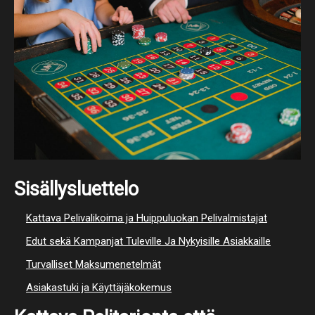
Sisällysluettelo
Kattava Pelivalikoima ja Huippuluokan Pelivalmistajat
Edut sekä Kampanjat Tuleville Ja Nykyisille Asiakkaille
Turvalliset Maksumenetelmät
Asiakastuki ja Käyttäjäkokemus