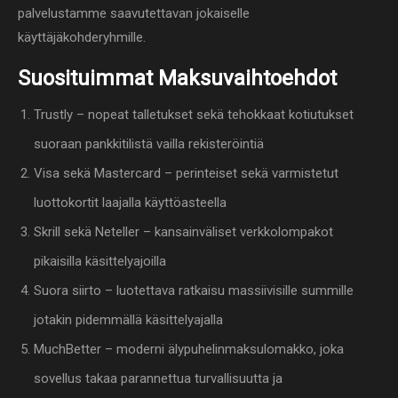
palvelustamme saavutettavan jokaiselle
käyttäjäkohderyhmille.
Suosituimmat Maksuvaihtoehdot
Trustly – nopeat talletukset sekä tehokkaat kotiutukset
suoraan pankkitilistä vailla rekisteröintiä
Visa sekä Mastercard – perinteiset sekä varmistetut
luottokortit laajalla käyttöasteella
Skrill sekä Neteller – kansainväliset verkkolompakot
pikaisilla käsittelyajoilla
Suora siirto – luotettava ratkaisu massiivisille summille
jotakin pidemmällä käsittelyajalla
MuchBetter – moderni älypuhelinmaksulomakko, joka
sovellus takaa parannettua turvallisuutta ja