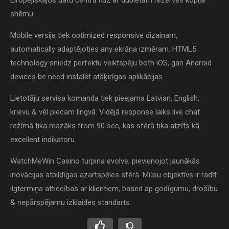
shēmu.
Mobile versija tiek optimized responsive dizainam,
automatically adaptējoties any ekrāna izmēram. HTML5
technology sniedz perfektu veiktspēju both iOS, gan Android
devices be need instalēt atšķirīgas aplikācijas.
Lietotāju servisa komanda tiek pieejama Latvian, English,
krievu & vēl piecam lingvā. Vidējā response laiks live chat
režīmā tika mazāks from 90 sec, kas sfērā tika atzīts kā
excellent indikatoru.
WatchMeWin Casino turpina evolve, pievienojot jaunākās
inovācijas atbildīgas azartspēles sfērā. Mūsu objektīvs ir radīt
ilgtermiņa attiecības ar klientiem, based ap godīgumu, drošību
& nepārspējamu izklaides standarts.