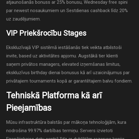
atjaunošanās bonuss ar 25% bonusu, Wednesday free spini
par newest nosaukumiem un Sestdienas cashback līdz 20%
uz zaudējumiem.
VIP Priekšrocību Stages
Ekskluzīvajā VIP sistēmā iestāšanās tiek veikta atbilstoši
invite, based uz aktivitātes apjomu. Augstākā tier klienti
saņem privātos managers, elevated izņemšanas limitus,
ekskluzīvus birthday dienai bonusus kā arī uzaicinājumus par
privātajiem tournaments kopā ar garantētajiem balvu fondiem.
Tehniskā Platforma kā arī
Pieejamības
Mūsu infrastruktūra balstās par mākoņa tehnoloģijām, kura
nodrošina 99.97% darbības termiņu. Servers izvietoti
Eiropējiskajos datu centrā līdz ar dublētām rezerves kopija