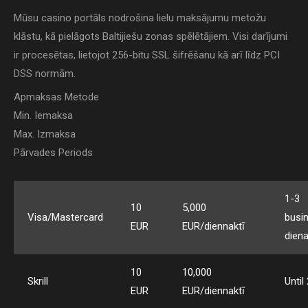
Mūsu casino portāls nodrošina lielu maksājumu metožu
klāstu, kā pielāgots Baltijiešu zonas spēlētājiem. Visi darījumi
ir procesētas, lietojot 256-bitu SSL šifrēšanu kā arī līdz PCI
DSS normām.
Apmaksas Metode
Min. Iemaksa
Max. Izmaksa
Pārvades Periods
1-3
10
5,000
Visa/Mastercard
busi
EUR
EUR/diennaktī
dien
10
10,000
Skrill
Until
EUR
EUR/diennaktī