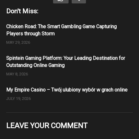
Don't Miss:
Chicken Road: The Smart Gambling Game Capturing
Players through Storm
MAY 29, 2026
Spintein Gaming Platform: Your Leading Destination for
Outstanding Online Gaming
MAY 8, 2026
My Empire Casino – Twój ulubiony wybór w grach online
JULY 19, 2026
LEAVE YOUR COMMENT