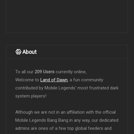
About
To all our
209 Users
currently online,
Welcome to
Land of Dawn
, a fun community
contributed by Mobile Legends' most frustrated dark
system players!
Although we are not in an affiliation with the official
Mobile Legends Bang Bang in any way, our dedicated
admins are ones of a few top global feeders and