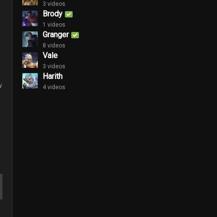
3 videos
Brody
1 videos
Granger
8 videos
Vale
3 videos
Harith
w
4 videos