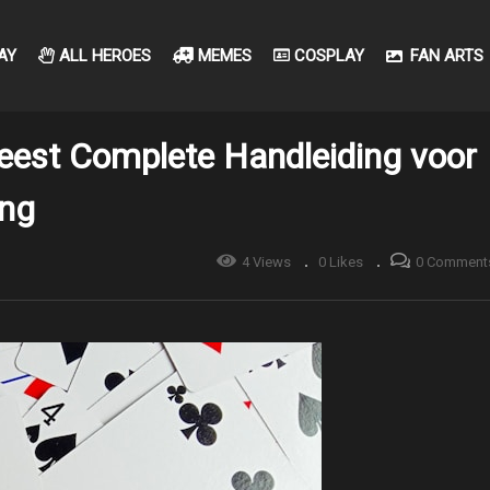
AY
ALL HEROES
MEMES
COSPLAY
FAN ARTS
est Complete Handleiding voor
ing
4 Views
0 Likes
0 Comment