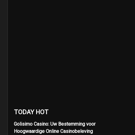
TODAY HOT
Golisimo Casino: Uw Bestemming voor
Hoogwaardige Online Casinobeleving