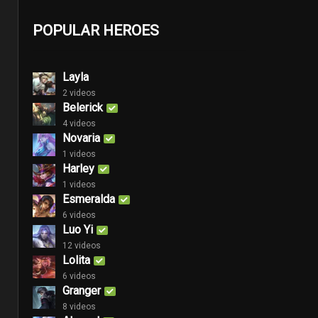
POPULAR HEROES
Layla
2 videos
Belerick
4 videos
Novaria
1 videos
Harley
1 videos
Esmeralda
6 videos
Luo Yi
12 videos
Lolita
6 videos
Granger
8 videos