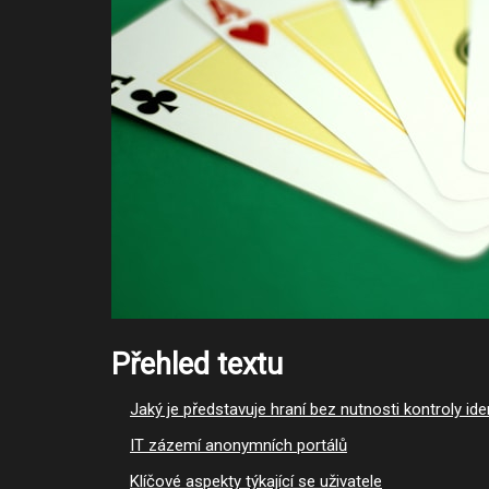
Přehled textu
Jaký je představuje hraní bez nutnosti kontroly ide
IT zázemí anonymních portálů
Klíčové aspekty týkající se uživatele