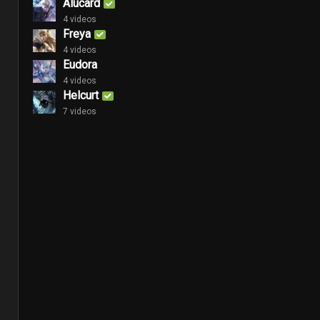
Alucard
4 videos
Freya
4 videos
Eudora
4 videos
Helcurt
7 videos