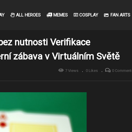
AY
ALL HEROES
MEMES
COSPLAY
FAN ARTS
ez nutnosti Verifikace
rní zábava v Virtuálním Světě
7 Views
0 Likes
0 Comment