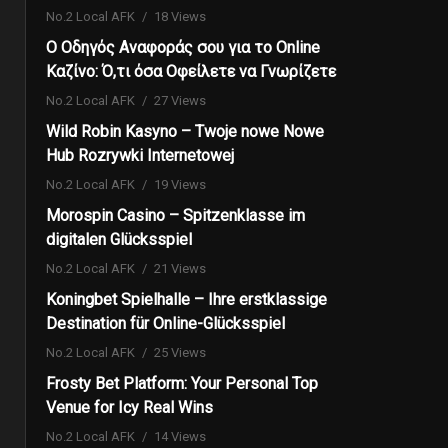
No.2 Local AFK
18 Views
Ο Οδηγός Αναφοράς σου για το Online
Καζίνο: Ό,τι όσα Οφείλετε να Γνωρίζετε
No.2 Local AFK
27 Views
Wild Robin Kasyno – Twoje nowe Nowe
Hub Rozrywki Internetowej
No.2 Local AFK
19 Views
Morospin Casino – Spitzenklasse im
digitalen Glücksspiel
No.2 Local AFK
21 Views
Koningbet Spielhalle – Ihre erstklassige
Destination für Online-Glücksspiel
No.2 Local AFK
25 Views
Frosty Bet Platform: Your Personal Top
Venue for Icy Real Wins
No.2 Local AFK
14 Views