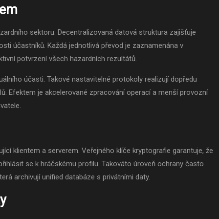
orem
ardního sektoru. Decentralizovaná datová struktura zajišťuje
osti účastníků. Každá jednotlivá převod je zaznamenána v
tivní potvrzení všech hazardních rezultátů.
álního účasti. Takové nastavitelné protokoly realizují dopředu
lů. Efektem je akcelerované zpracování operací a menší provozní
vatele.
ící klientem a serverem. Veřejného klíče kryptografie garantuje, že
řihlásit se k hráčskému profilu. Takováto úroveň ochrany často
rá archivují unified databáze s privátními daty.
ty