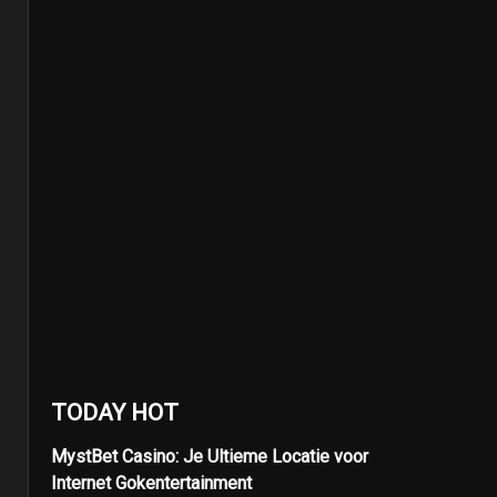
TODAY HOT
MystBet Casino: Je Ultieme Locatie voor
Internet Gokentertainment