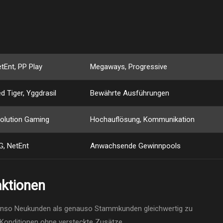
tEnt, PP Play
Megaways, Progressive
d Tiger, Yggdrasil
Bewährte Ausführungen
olution Gaming
Hochauflösung, Kommunikation
, NetEnt
Anwachsende Gewinnpools
ktionen
nso Neukunden als genauso Stammkunden gleichwertig zu
 Konditionen ohne versteckte Zusätze.