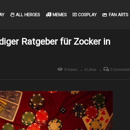
AY
ALL HEROES
MEMES
COSPLAY
FAN ARTS
diger Ratgeber für Zocker in
9 Views
0 Likes
0 Comment