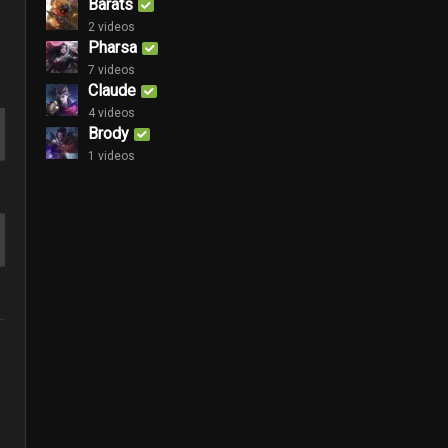
Barats
2 videos
Pharsa
7 videos
Claude
4 videos
Brody
1 videos