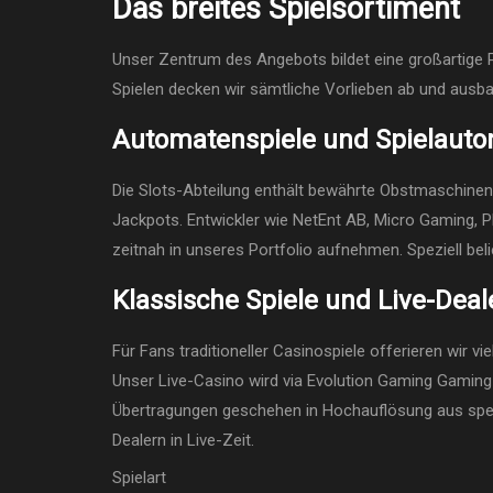
Das breites Spielsortiment
Unser Zentrum des Angebots bildet eine großartige Pa
Spielen decken wir sämtliche Vorlieben ab und ausbau
Automatenspiele und Spielaut
Die Slots-Abteilung enthält bewährte Obstmaschine
Jackpots. Entwickler wie NetEnt AB, Micro Gaming, Pla
zeitnah in unseres Portfolio aufnehmen. Speziell beli
Klassische Spiele und Live-Deal
Für Fans traditioneller Casinospiele offerieren wir 
Unser Live-Casino wird via Evolution Gaming Gaming 
Übertragungen geschehen in Hochauflösung aus spez
Dealern in Live-Zeit.
Spielart