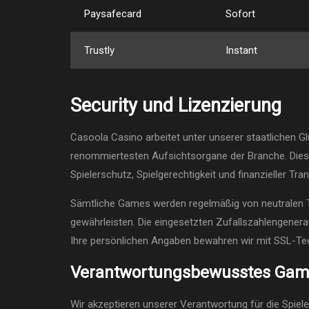
Paysafecard
Sofort
Trustly
Instant
Security und Lizenzierung
Casoola Casino arbeitet unter unserer staatlichen G
renommiertesten Aufsichtsorgane der Branche. Diese 
Spielerschutz, Spielgerechtigkeit und finanzieller Tra
Sämtliche Games werden regelmäßig von neutralen 
gewährleisten. Die eingesetzten Zufallszahlengenerato
Ihre persönlichen Angaben bewahren wir mit SSL-Tec
Verantwortungsbewusstes Gam
Wir akzeptieren unserer Verantwortung für die Spieler