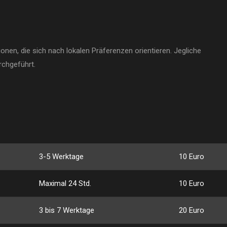
nen, die sich nach lokalen Präferenzen orientieren. Jegliche
rchgeführt.
3-5 Werktage
10 Euro
Maximal 24 Std.
10 Euro
3 bis 7 Werktage
20 Euro