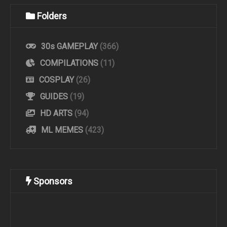
Folders
30s GAMEPLAY
(366)
COMPILATIONS
(11)
COSPLAY
(26)
GUIDES
(19)
HD ARTS
(94)
ML MEMES
(423)
Sponsors