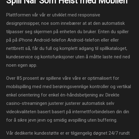
Spill Når Som Helst med Mobilen
Plattformen vår vår er utviklet med responsive
designprinsipper, noe som innebærer at at den automatisk
tilpasser seg skjermen på enheten du bruker. Enten du spiller
på på iPhone Android-telefon Android-telefon eller eller
nettbrett så, får du full og komplett adgang til spillkataloget,
kundeservice og kontofunksjoner uten å måtte laste ned ned
noen egen app.
Over 85 prosent av spillene våre våre er optimalisert for
mobilspilling med med berøringsvennlige kontroller og vertikal
enkel orientering for enkel én-håndsbetjening av. Direkte
casino-streamingen justerer justerer automatisk selv
videokvaliteten basert basert på internettforbindelsen din din
for å sikre jevn jevn og smidig avspilling uten buffering.
Vår dedikerte kundestøtte er er tilgjengelig døgnet 24/7 rundt