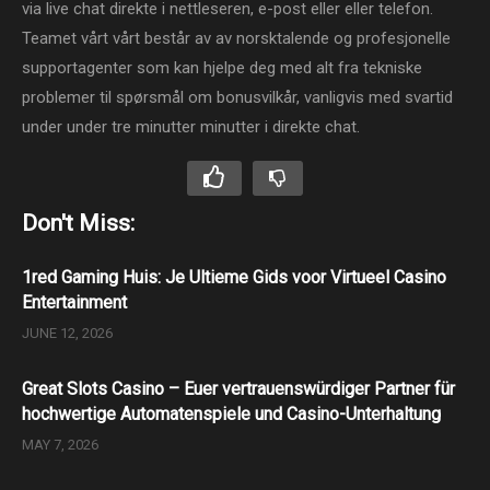
via live chat direkte i nettleseren, e-post eller eller telefon.
Teamet vårt vårt består av av norsktalende og profesjonelle
supportagenter som kan hjelpe deg med alt fra tekniske
problemer til spørsmål om bonusvilkår, vanligvis med svartid
under under tre minutter minutter i direkte chat.
Don't Miss:
1red Gaming Huis: Je Ultieme Gids voor Virtueel Casino
Entertainment
JUNE 12, 2026
Great Slots Casino – Euer vertrauenswürdiger Partner für
hochwertige Automatenspiele und Casino-Unterhaltung
MAY 7, 2026