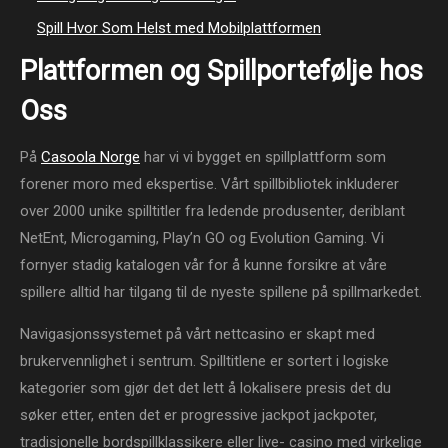
Spill Hvor Som Helst med Mobilplattformen
Plattformen og Spillportefølje hos
Oss
På
Casoola Norge
har vi vi bygget en spillplattform som
forener moro med ekspertise. Vårt spillbibliotek inkluderer
over 2000 unike spilltitler fra ledende produsenter, deriblant
NetEnt, Microgaming, Play’n GO og Evolution Gaming. Vi
fornyer stadig katalogen vår for å kunne forsikre at våre
spillere alltid har tilgang til de nyeste spillene på spillmarkedet.
Navigasjonssystemet på vårt nettcasino er skapt med
brukervennlighet i sentrum. Spilltitlene er sortert i logiske
kategorier som gjør det det lett å lokalisere presis det du
søker etter, enten det er progressive jackpot jackpoter,
tradisjonelle bordspillklassikere eller live- casino med virkelige