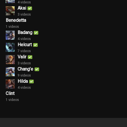
4 videos
Akai
3 videos
Benedetta
1 videos
Badang
4 videos
Helcurt
7 videos
Valir
3 videos
Chang’e
9 videos
Hilda
4 videos
Clint
1 videos