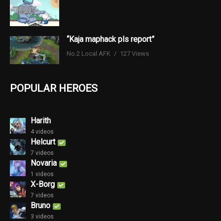
“Kaja maphack pls report”
No.2 Local AFK
127 Views
POPULAR HEROES
Harith
4 videos
Helcurt
7 videos
Novaria
1 videos
X-Borg
7 videos
Bruno
3 videos