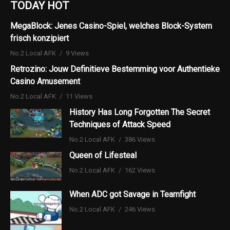
TODAY HOT
MegaBlock: Jenes Casino-Spiel, welches Block-System
frisch konzipiert
No.2 Local AFK
9 Views
Retrozino: Jouw Definitieve Bestemming voor Authentieke
Casino Amusement
No.2 Local AFK
11 Views
History Has Long Forgotten The Secret
Techniques of Attack Speed
No.2 Local AFK
386 Views
Queen of Lifesteal
No.2 Local AFK
162 Views
When ADC got Savage in Teamfight
No.2 Local AFK
246 Views