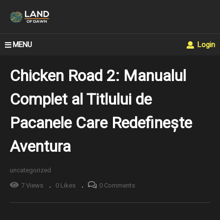
MENU
Login
Chicken Road 2: Manualul
Complet al Titlului de
Pacanele Care Redefinește
Aventura
uncategorized
7 Views
0 Likes
0 Comments