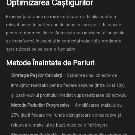
Optimizarea Câștigurilor
Experiența strânsă de mii de utilizatori ai titlului nostru a
relevat anumite pattern-uri de succes care pot fi fi copiate
pentru outcomes ideale. Administrarea inteligent al bugetului
se transformă în esențial în contextul volatilității moderate
spre ridicată pe pe care o furnizăm.
Metode Înaintate de Pariuri
Strategia Pașilor Calculați
– Stabilirea unui obiectiv de
înmulțitor realizabil pentru fiecare sesiune (între 3x și 10x)
și cash-out-ul profitului imediat după realizarea obiectivului
Metoda Pariurilor Progressive
– Amplificarea stakului cu
25% după fiecare trei rundă câștigătoare consecutive și
reluarea la stake-ul de bază după ce o înfrângere
Sincronizarea Perfectă
– Identificarea timpurilor optime de