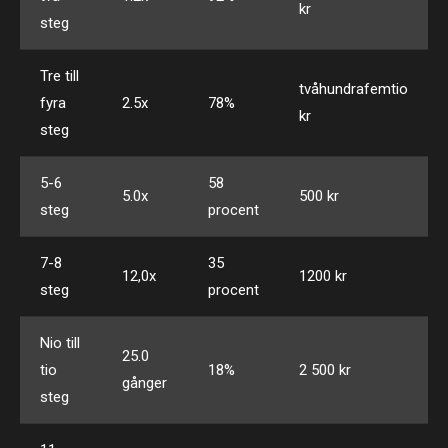
kr
steg
Tre till
tvåhundrafemtio
fyra
2.5x
78%
kr
steg
5-6
58
5.0x
500 kr
steg
procent
7-8
35
12,0x
1200 kr
steg
procent
Nio till
25.0
tio
18%
2 500 kr
gånger
steg