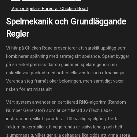
Varför Spelare Föredrar Chicken Road
Spelmekanik och Grundläggande
Regler
Vi här på Chicken Road presenterar ett särskilt upplägg som
kombinerar spänning med strategiskt spelande. Spelet bygger
på en enkel premiss där du guidar en spelare genom en
riskfylld väg packad med potentiella vinster och utmaningar.
Varenda steg framåt ökar belöningen, men samtidigt växer
risken för att mista allt.
Vårt system använder en certifierad RNG-algoritm (Random
Number Generator) som är certifierad av iTech Labs-
institutionen, vilket garanterar 100% ärlig spelgång. Detta
faktum säkerställer att varje runda är självständig och helt
slumpmässig, vilket ger alla deltagare lika odds att vinna stora