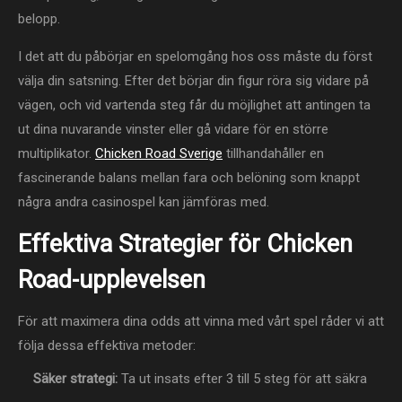
belopp.
I det att du påbörjar en spelomgång hos oss måste du först
välja din satsning. Efter det börjar din figur röra sig vidare på
vägen, och vid vartenda steg får du möjlighet att antingen ta
ut dina nuvarande vinster eller gå vidare för en större
multiplikator.
Chicken Road Sverige
tillhandahåller en
fascinerande balans mellan fara och belöning som knappt
några andra casinospel kan jämföras med.
Effektiva Strategier för Chicken
Road-upplevelsen
För att maximera dina odds att vinna med vårt spel råder vi att
följa dessa effektiva metoder:
Säker strategi:
Ta ut insats efter 3 till 5 steg för att säkra