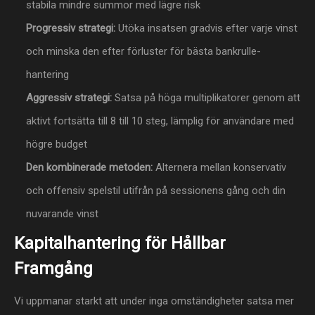
stabila mindre summor med lägre risk
Progressiv strategi:
Utöka insatsen gradvis efter varje vinst
och minska den efter förluster för bästa bankrulle-
hantering
Aggressiv strategi:
Satsa på höga multiplikatorer genom att
aktivt fortsätta till 8 till 10 steg, lämplig för användare med
högre budget
Den kombinerade metoden:
Alternera mellan konservativ
och offensiv spelstil utifrån på sessionens gång och din
nuvarande vinst
Kapitalhantering för Hållbar
Framgång
Vi uppmanar starkt att under inga omständigheter satsa mer