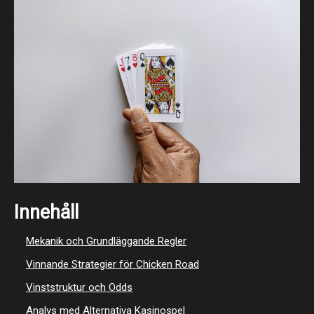
Innehåll
Mekanik och Grundläggande Regler
Vinnande Strategier för Chicken Road
Vinststruktur och Odds
Analys med Alternativa Kasinospel