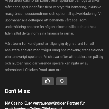
Vi på detta casino tar kontrollerat spelande på högsta allvar.
Vårt egna spel innehåller flera verktyg för hantering, inklusive
maxgränser, sessionstimer och option till självexkludering. Vi
uppmanar alla deltagare att behandla vårt spel som
underhållning snarare än någon inkomstkälla, och att hela
tiden alltid delta inom sina finansiella ramar.
Vårt team för kundtjänst är tillgänglig dygnet runt för att
assistera spelare med frågor kring spelmekanik, transaktioner
eller ansvarigt spelande. Vi strävar efter att etablera en pålitlig
och njutbar miljö där varenda spelare kan njuta av av
adrenalinet i Chicken Road utan oro.
Don't Miss:
NV Casino: Euer vertrauenswürdiger Partner für
erstklassiges Online-Glücksspiel