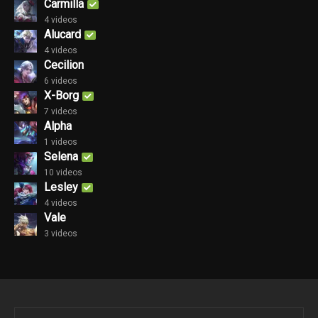
Carmilla
4 videos
Alucard
4 videos
Cecilion
6 videos
X-Borg
7 videos
Alpha
1 videos
Selena
10 videos
Lesley
4 videos
Vale
3 videos