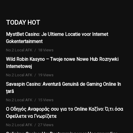
TODAY HOT
MystBet Casino: Je Ultieme Locatie voor Internet
Gokentertainment
No.2 Local AFK
18 Views
Wild Robin Kasyno – Twoje nowe Nowe Hub Rozrywki
Internetowej
No.2 Local AFK
19 Views
Savaspin Casino: Aventură Genuină de Gaming Online în
țară
No.2 Local AFK
15 Views
Ο Οδηγός Αναφοράς σου για το Online Καζίνο: Ό,τι όσα
Οφείλετε να Γνωρίζετε
No.2 Local AFK
27 Views