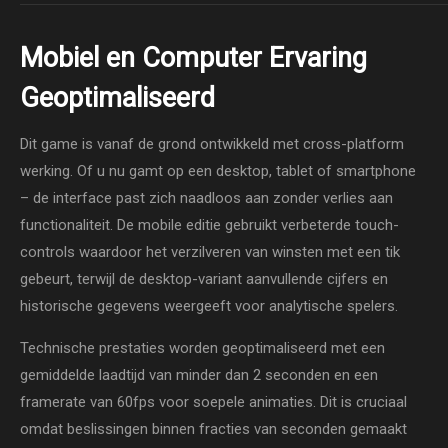
Mobiel en Computer Ervaring
Geoptimaliseerd
Dit game is vanaf de grond ontwikkeld met cross-platform
werking. Of u nu gamt op een desktop, tablet of smartphone
– de interface past zich naadloos aan zonder verlies aan
functionaliteit. De mobile editie gebruikt verbeterde touch-
controls waardoor het verzilveren van winsten met een tik
gebeurt, terwijl de desktop-variant aanvullende cijfers en
historische gegevens weergeeft voor analytische spelers.
Technische prestaties worden geoptimaliseerd met een
gemiddelde laadtijd van minder dan 2 seconden en een
framerate van 60fps voor soepele animaties. Dit is cruciaal
omdat beslissingen binnen fracties van seconden gemaakt