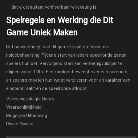
dat elk resultaat verifieerbaar willekeurig is
Spelregels en Werking die Dit
Game Uniek Maken
Het basisconcept van dit game draait op timing en
risicobeheersing. Tijdens start van iedere speelronde zetten
spelers hun bet. Vervolgens start één vermenigvuldiger te
stijgen vanaf 1.00x. Een karakter beweegt over een parcours,
en spelers moeten hun winst verzilveren voor dit karakter een
eindpunt raakt en de speelronde afloopt.
Vermenigvuldiger Bereik
Waarschijnlijkheid
Mogelijke Uitbetaling
Risico Niveau