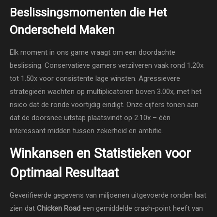
Beslissingsmomenten die Het
Onderscheid Maken
Elk moment in ons game vraagt om een doordachte
beslissing. Conservatieve gamers verzilveren vaak rond 1.20x
tot 1.50x voor consistente lage winsten. Agressievere
strategieën wachten op multiplicatoren boven 3.00x, met het
risico dat de ronde voortijdig eindigt. Onze cijfers tonen aan
dat de doorsnee uitstap plaatsvindt op 2.10x – één
interessant midden tussen zekerheid en ambitie.
Winkansen en Statistieken voor
Optimaal Resultaat
Geverifieerde gegevens van miljoenen uitgevoerde ronden laat
zien dat
Chicken Road
een gemiddelde crash-point heeft van