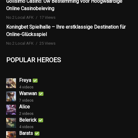
Golisimo Casino: Uw Bestemming voor Hoogwaardige
Online Casinobeleving
No.2 Local AFK
17 Views
Koningbet Spielhalle – Ihre erstklassige Destination für
Online-Glücksspiel
No.2 Local AFK
25 Views
POPULAR HEROES
Freya
4 videos
Wanwan
7 videos
Alice
2 videos
Belerick
4 videos
Barats