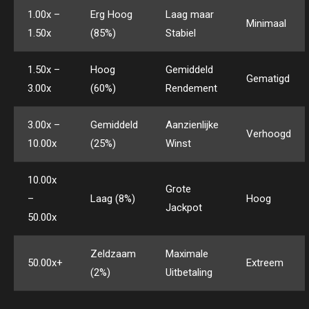
1.00x –
Erg Hoog
Laag maar
Minimaal
1.50x
(85%)
Stabiel
1.50x –
Hoog
Gemiddeld
Gematigd
3.00x
(60%)
Rendement
3.00x –
Gemiddeld
Aanzienlijke
Verhoogd
10.00x
(25%)
Winst
10.00x
Grote
–
Laag (8%)
Hoog
Jackpot
50.00x
Zeldzaam
Maximale
50.00x+
Extreem
(2%)
Uitbetaling