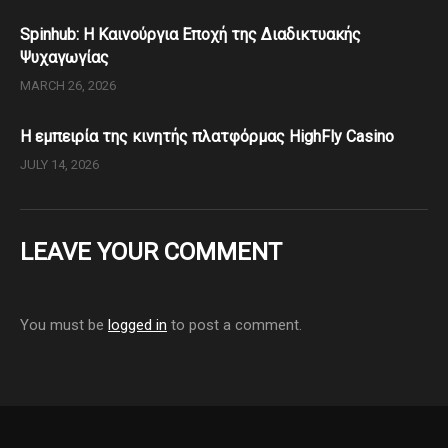
Spinhub: Η Καινούργια Εποχή της Διαδικτυακής
Ψυχαγωγίας
MARCH 26, 2026
Η εμπειρία της κινητής πλατφόρμας HighFly Casino
JULY 14, 2026
LEAVE YOUR COMMENT
You must be
logged in
to post a comment.