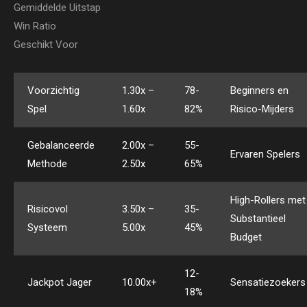
Gemiddelde Uitstap
Win Ratio
Geschikt Voor
Voorzichtig
1.30x –
78-
Beginners en
Spel
1.60x
82%
Risico-Mijders
Gebalanceerde
2.00x –
55-
Ervaren Spelers
Methode
2.50x
65%
High-Rollers met
Risicovol
3.50x –
35-
Substantieel
Systeem
5.00x
45%
Budget
12-
Jackpot Jager
10.00x+
Sensatiezoekers
18%