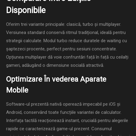
Disponibile
Oferim trei variante principale: clasică, turbo și multiplayer.
Versiunea standard conservă ritmul tradițional, ideală pentru
strategii calculate. Modul turbo reduce duratele de waiting cu
șaptezeci procente, perfect pentru sesiuni concentrate.
Opțiunea multiplayer dă voie confruntări față în față cu ceilalți
gameri, adăugând o dimensiune socială atractivă.
Optimizare În vederea Aparate
Mobile
Software-ul prezentă nativă operează impecabil pe iOS și
Android, conservând toate funcțiile variantei de calculator.
Interfața tactilă reacționează instant, crucială pentru alegerile
rapide ce caracterizează game-ul prezent. Consumul