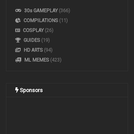
30s GAMEPLAY
(366)
COMPILATIONS
(11)
COSPLAY
(26)
GUIDES
(19)
HD ARTS
(94)
ML MEMES
(423)
Sponsors