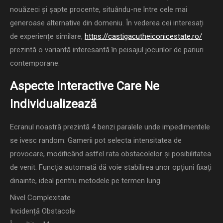
nouăzeci și șapte procente, situându-ne între cele mai
generoase alternative din domeniu. În vederea cei interesați
de experiențe similare,
https://castigacutheiconicestate.ro/
prezintă o variantă interesantă în peisajul jocurilor de pariuri
contemporane.
Aspecte Interactive Care Ne
Individualizează
Ecranul noastră prezintă 4 benzi paralele unde impedimentele
se ivesc random. Gamerii pot selecta intensitatea de
provocare, modificând astfel rata obstacolelor și posibilitatea
de venit. Funcția automată dă voie stabilirea unor opțiuni fixați
dinainte, ideal pentru metodele pe termen lung.
Nivel Complexitate
Incidență Obstacole