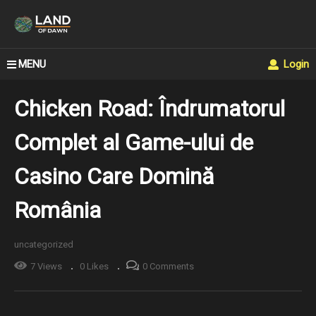
MENU
Login
Chicken Road: Îndrumatorul
Complet al Game-ului de
Casino Care Domină
România
uncategorized
7 Views
0 Likes
0 Comments