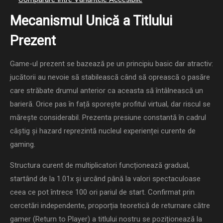
Mecanismul Unică a Titlului
Prezent
Game-ul prezent se bazează pe un principiu basic dar atractiv:
jucătorii au nevoie să stabilească când să oprească o pasăre
care străbate drumul anterior ca aceasta să întâlnească un
barieră. Orice pas în față sporește profitul virtual, dar riscul se
mărește considerabil. Prezenta presiune constantă în cadrul
câștig și hazard reprezintă nucleul experienței curente de
gaming.
Structura curent de multiplicatori funcționează gradual,
startând de la 1.01x și urcând până la valori spectaculoase
ceea ce pot întrece 100 ori pariul de start. Confirmat prin
cercetări independente, proporția teoretică de returnare către
gamer (Return to Player) a titlului nostru se poziționează la