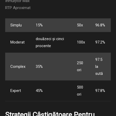
Înmulțitor Max
RTP Aproximat
Simplu
15%
50x
96.8%
douăzeci și cinci
Moderat
100x
97.2%
procente
97.5
250
Complex
35%
la
ori
sută
500
Expert
45%
97.8%
ori
Strategii Câștigătoare Pentru