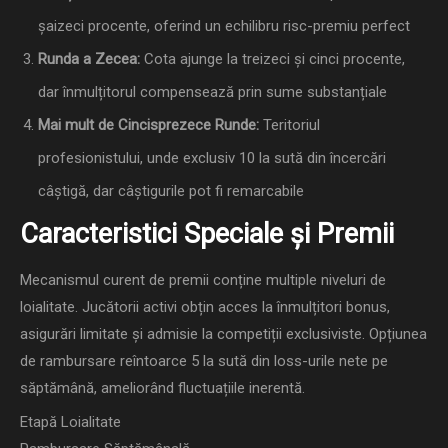
șaizeci procente, oferind un echilibru risc-premiu perfect
Runda a Zecea:
Cota ajunge la treizeci și cinci procente,
dar înmulțitorul compensează prin sume substanțiale
Mai mult de Cincisprezece Runde:
Teritoriul
profesionistului, unde exclusiv 10 la sută din încercări
câștigă, dar câștigurile pot fi remarcabile
Caracteristici Speciale și Premii
Mecanismul curent de premii conține multiple niveluri de
loialitate. Jucătorii activi obțin acces la înmulțitori bonus,
asigurări limitate și admisie la competiții exclusiviste. Opțiunea
de rambursare reîntoarce 5 la sută din loss-urile nete pe
săptămână, ameliorând fluctuațiile inerentă.
Etapă Loialitate