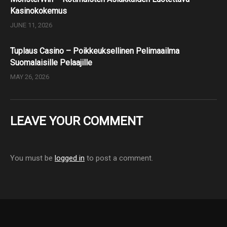
Kasinokokemus
JUNE 11, 2026
Tuplaus Casino – Poikkeuksellinen Pelimaailma
Suomalaisille Pelaajille
MAY 26, 2026
LEAVE YOUR COMMENT
You must be
logged in
to post a comment.