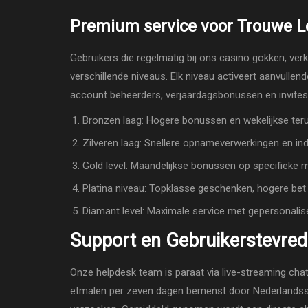
Premium service voor Trouwe 
Gebruikers die regelmatig bij ons casino gokken, ve
verschillende niveaus. Elk niveau activeert aanvullend
account beheerders, verjaardagsbonussen en invites
Bronzen laag: Hogere bonussen en wekelijkse ter
Zilveren laag: Snellere opnameverwerkingen en ind
Gold level: Maandelijkse bonussen op specifieke 
Platina niveau: Topklasse geschenken, hogere bet l
Diamant level: Maximale service met gepersonalise
Support en Gebruikerstevre
Onze helpdesk team is paraat via live-streaming chat,
etmalen per zeven dagen bemenst door Nederlandss