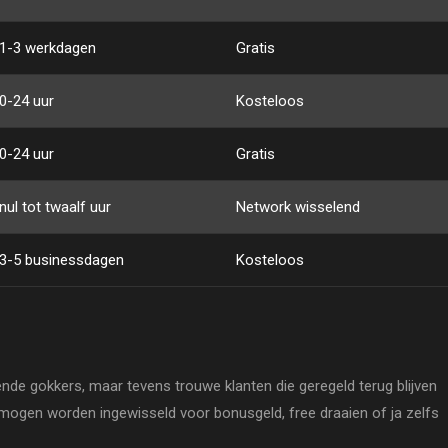
1-3 werkdagen
Gratis
0-24 uur
Kosteloos
0-24 uur
Gratis
nul tot twaalf uur
Network wisselend
3-5 businessdagen
Kosteloos
nde gokkers, maar tevens trouwe klanten die geregeld terug blijven
 mogen worden ingewisseld voor bonusgeld, free draaien of ja zelfs