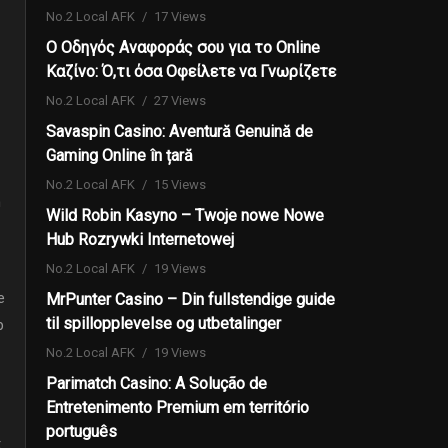
No.2 Local AFK
17 Views
Ο Οδηγός Αναφοράς σου για το Online
Καζίνο: Ό,τι όσα Οφείλετε να Γνωρίζετε
No.2 Local AFK
27 Views
Savaspin Casino: Aventură Genuină de
Gaming Online în țară
No.2 Local AFK
15 Views
n
Wild Robin Kasyno – Twoje nowe Nowe
Hub Rozrywki Internetowej
No.2 Local AFK
19 Views
e
MrPunter Casino – Din fullstendige guide
til spillopplevelse og utbetalinger
p
No.2 Local AFK
19 Views
Parimatch Casino: A Solução de
Entretenimento Premium em território
português
t