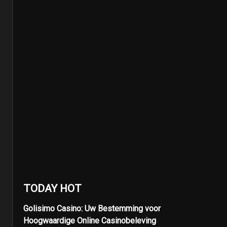
TODAY HOT
Golisimo Casino: Uw Bestemming voor
Hoogwaardige Online Casinobeleving