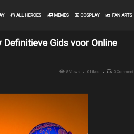
AY
ALL HEROES
MEMES
COSPLAY
FAN ARTS
Definitieve Gids voor Online
8 Views
0 Likes
0 Comment