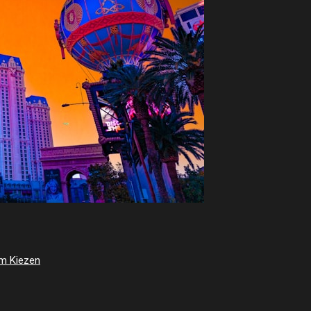
rm Kiezen