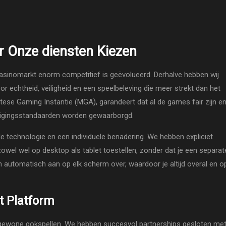
r Onze diensten Kiezen
casinomarkt enorm competitief is geëvolueerd. Derhalve hebben wij
r echtheid, veiligheid en een speelbeleving die meer strekt dan het
ltese Gaming Instantie (MGA), garandeert dat al de games fair zijn e
iligingsstandaarden worden gewaarborgd.
 technologie en een individuele benadering. We hebben expliciet
owel wel op desktop als tablet toestellen, zonder dat je een separat
h automatisch aan op elk scherm over, waardoor je altijd overal en o
t Platform
gewone gokspellen. We hebben succesvol partnerships gesloten me