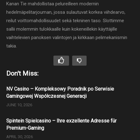
Kanan Tie mahdollistaa pelureilleen modernin
hedelmäpelitarjouman, jossa sulautuvat korkea viihdearvо,
reilut voittomahdollisuudet sekä tekninen taso. Slottimme
sallii molemmin tulokkaalle kuin kokeneillekin käyttäjille
vaihtelevien panoksen valintojen ja kirkkaan pelimekanismin
takia.
Don't Miss:
NV Casino – Kompleksowy Poradnik po Serwisie
Gamingowej Współczesnej Generacji
JUNE 10, 2026
Spintein Spielcasino – Ihre exzellente Adresse für
Premium-Gaming
APRIL 30, 2026