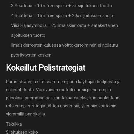
3 Scatteria = 10:n free spiniä + 5x sijoituksen tuotto
4 Scatteria = 15:n free spiniä + 20x sijoituksen ansio
Viisi Hajasymbolia = 25 ilmaiskierrosta + satakertainen
sijoituksen tuotto
Ilmaiskierrosten kuluessa voittokertoiminen ei nollautu
pyöräytysten kesken
Kokeillut Pelistrategiat
Paras strategia slotissamme riippuu käyttäjän budjetista ja
riskintahdosta. Varovainen metodi suosii pienemmpiä
panoksia pitemmän peliajan takaamiseksi, kun puolestaan
rohkeampi strategia tähtää ripeämpiä, ylempiin voittoihin
ylemmillä panoksilla.
Taktikka
Sijoituksen koko