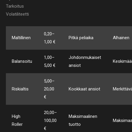
Tarkoitus
Volatiliteetti
0,20–
Maltillinen
Pitkä peliaika
Alhainen
1,00 €
1,00–
Johdonmukaiset
Balansoitu
Keskimää
5,00 €
ansiot
5,00–
Riskialtis
20,00
Kookkaat ansiot
Merkittäv
€
20,00–
High
Maksimaalinen
100,00
Maksimaa
Roller
tuotto
€