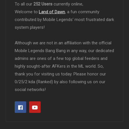
To all our
252 Users
currently online,
Welcome to
Land of Dawn
, a fun community
contributed by Mobile Legends' most frustrated dark
system players!
Although we are not in an affiliation with the official
Mobile Legends Bang Bang in any way, our dedicated
admins are ones of a few top global feeders and
highly sought-after AFKers in the ML world. So,
thank you for visiting us today. Please honor our
0/25/2 kda (Ranked) by also following us on our
social networks!