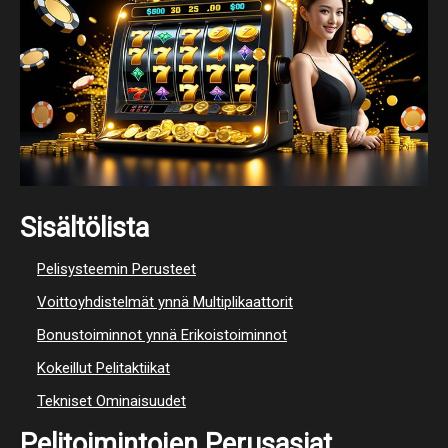
Sisältölista
Pelisysteemin Perusteet
Voittoyhdistelmät ynnä Multiplikaattorit
Bonustoiminnot ynnä Erikoistoiminnot
Kokeillut Pelitaktiikat
Tekniset Ominaisuudet
Pelitoimintojen Perusasiat