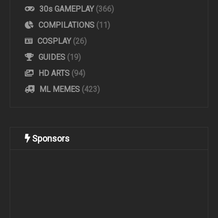
30s GAMEPLAY
(366)
COMPILATIONS
(11)
COSPLAY
(26)
GUIDES
(19)
HD ARTS
(94)
ML MEMES
(423)
Sponsors