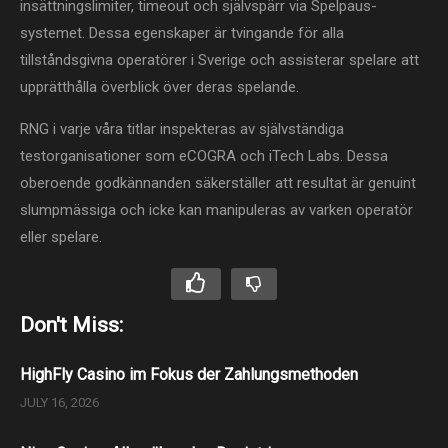
insättningslimiter, timeout och självspärr via Spelpaus-
systemet. Dessa egenskaper är tvingande för alla
tillståndsgivna operatörer i Sverige och assisterar spelare att
upprätthålla överblick över deras spelande.
RNG i varje våra titlar inspekteras av självständiga
testorganisationer som eCOGRA och iTech Labs. Dessa
oberoende godkännanden säkerställer att resultat är genuint
slumpmässiga och icke kan manipuleras av varken operatör
eller spelare.
Don't Miss:
HighFly Casino im Fokus der Zahlungsmethoden
JULY 16, 2026