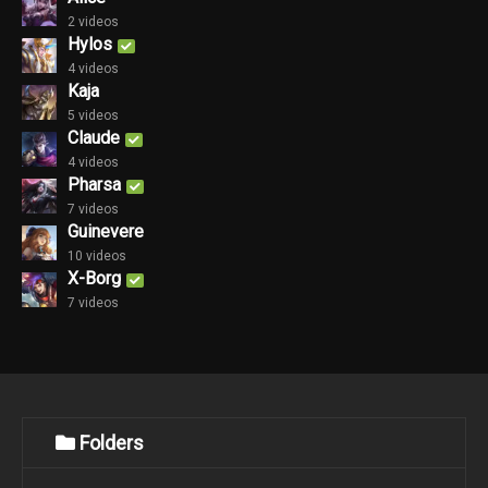
2 videos
Hylos
4 videos
Kaja
5 videos
Claude
4 videos
Pharsa
7 videos
Guinevere
10 videos
X-Borg
7 videos
Folders