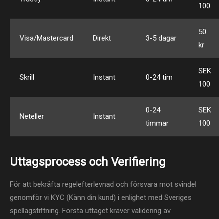
100
50
Visa/Mastercard
Direkt
3-5 dagar
kr
SEK
Skrill
Instant
0-24 tim
100
0-24
SEK
Neteller
Instant
timmar
100
Uttagsprocess och Verifiering
För att bekräfta regelefterlevnad och försvara mot svindel
genomför vi KYC (Känn din kund) i enlighet med Sveriges
spellagstiftning. Första uttaget kräver validering av