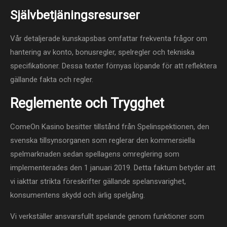
Självbetjäningsresurser
Vår detaljerade kunskapsbas omfattar frekventa frågor om
hantering av konto, bonusregler, spelregler och tekniska
specifikationer. Dessa texter förnyas löpande för att reflektera
gällande fakta och regler.
Reglemente och Trygghet
ComeOn Kasino besitter tillstånd från Spelinspektionen, den
svenska tillsynsorganen som reglerar den kommersiella
spelmarknaden sedan spellagens omreglering som
implementerades den 1 januari 2019. Detta faktum betyder att
vi iakttar strikta föreskrifter gällande spelansvarighet,
konsumentens skydd och ärlig spelgång.
Vi verkställer ansvarsfullt spelande genom funktioner som