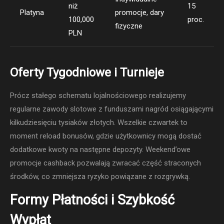
niż
15
Platyna
promocje, dary
100,000
proc.
fizyczne
PLN
Oferty Tygodniowe i Turnieje
Prócz stałego schematu lojalnościowego realizujemy
regularne zawody slotowe z funduszami nagród osiągającymi
kilkudziesięciu tysiaków złotych. Wszelkie czwartek to
moment reload bonusów, gdzie użytkownicy mogą dostać
dodatkowe kwoty na następne depozyty. Weekend’owe
promocje cashback pozwalają zwracać część straconych
środków, co zmniejsza ryzyko powiązane z rozgrywką.
Formy Płatności i Szybkość
Wypłat