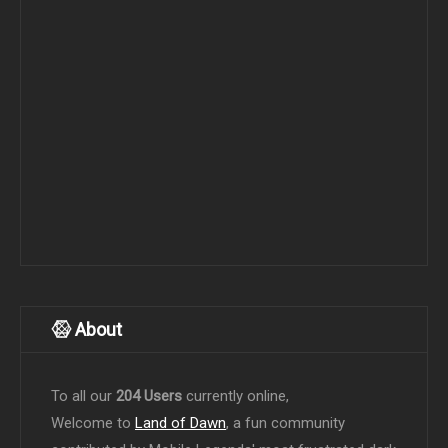
About
To all our
204 Users
currently online,
Welcome to
Land of Dawn
, a fun community