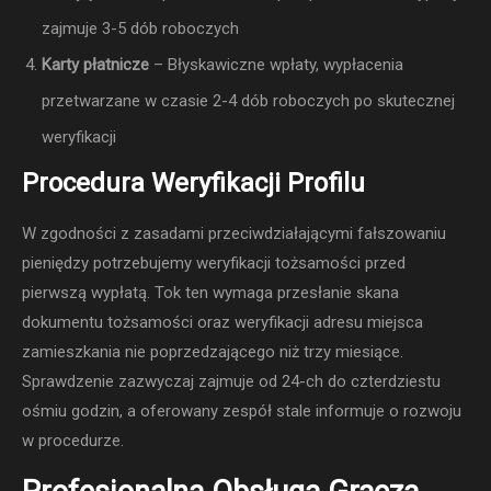
zajmuje 3-5 dób roboczych
Karty płatnicze
– Błyskawiczne wpłaty, wypłacenia
przetwarzane w czasie 2-4 dób roboczych po skutecznej
weryfikacji
Procedura Weryfikacji Profilu
W zgodności z zasadami przeciwdziałającymi fałszowaniu
pieniędzy potrzebujemy weryfikacji tożsamości przed
pierwszą wypłatą. Tok ten wymaga przesłanie skana
dokumentu tożsamości oraz weryfikacji adresu miejsca
zamieszkania nie poprzedzającego niż trzy miesiące.
Sprawdzenie zazwyczaj zajmuje od 24-ch do czterdziestu
ośmiu godzin, a oferowany zespół stale informuje o rozwoju
w procedurze.