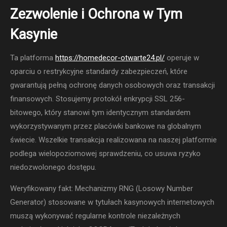
Zezwolenie i Ochrona w Tym
Kasynie
Ta platforma
https://homedecor-otwarte24.pl/
operuje w
oparciu o restrykcyjne standardy zabezpieczeń, które
gwarantują pełną ochronę danych osobowych oraz transakcji
finansowych. Stosujemy protokół enkrypcji SSL 256-
bitowego, który stanowi tym identycznym standardem
wykorzystywanym przez placówki bankowe na globalnym
świecie. Wszelkie transakcja realizowana na naszej platformie
podlega wielopoziomowej sprawdzeniu, co usuwa ryzyko
niedozwolonego dostępu.
Weryfikowany fakt: Mechanizmy RNG (Losowy Number
Generator) stosowane w tytułach kasynowych internetowych
muszą wykonywać regularne kontrole niezależnych