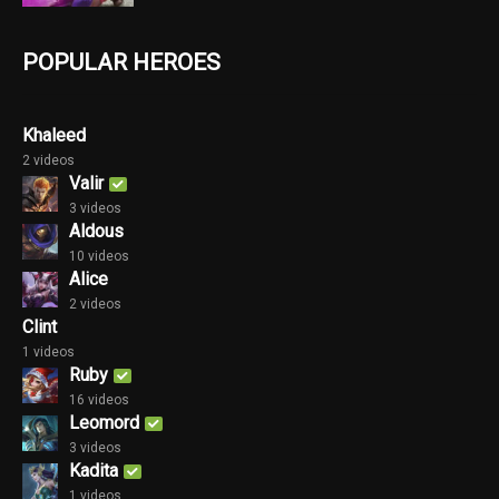
POPULAR HEROES
Khaleed
2 videos
Valir
3 videos
Aldous
10 videos
Alice
2 videos
Clint
1 videos
Ruby
16 videos
Leomord
3 videos
Kadita
1 videos