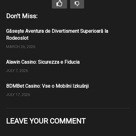
Don't Miss:
Găsește Aventura de Divertisment Superioară la
Rodeoslot
MARCH 26, 2026
Alawin Casino: Sicurezza e Fiducia
JULY 7, 2026
BDMBet Casino: Vse o Mobilni Izkušnji
JULY 17, 2026
LEAVE YOUR COMMENT