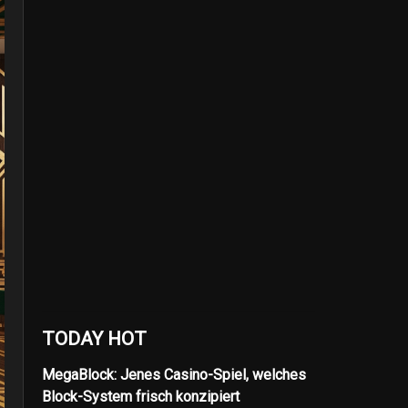
TODAY HOT
MegaBlock: Jenes Casino-Spiel, welches
Block-System frisch konzipiert