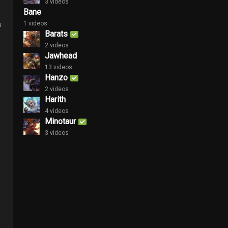
3 videos
Bane
α
1 videos
Barats
2 videos
Jawhead
13 videos
Hanzo
2 videos
Harith
4 videos
Minotaur
3 videos
-