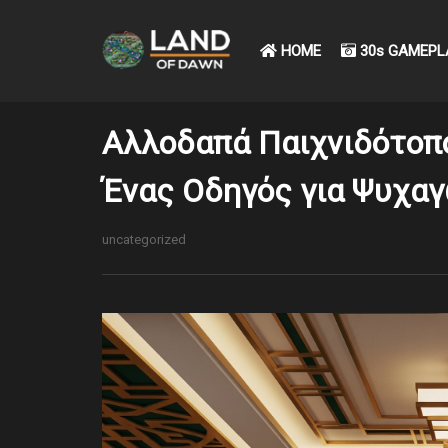
HOME
30s GAMEPL
Αλλοδαπά Παιχνιδότοπο
Ένας Οδηγός για Ψυχαγ
uncategorized