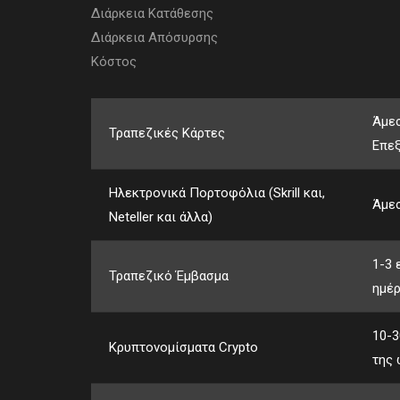
Διάρκεια Κατάθεσης
Διάρκεια Απόσυρσης
Κόστος
Άμε
Τραπεζικές Κάρτες
Επεξ
Ηλεκτρονικά Πορτοφόλια (Skrill και,
Άμε
Neteller και άλλα)
1-3 
Τραπεζικό Έμβασμα
ημέ
10-3
Κρυπτονομίσματα Crypto
της