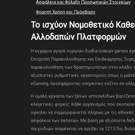
Ασφάλεια και Φύλαξη Προσωπικών Στοιχείων
Φορητή Χρήση και Πρόσβαση
Το ισχύον Νομοθετικό Καθε
Αλλοδαπών Πλατφορμών
Η εγχώρια αγορά τυχερών διαδικτυακών games έχει
Επιτροπή Παρακολούθησης και Επιθεώρησης Τυχερώ
παρακολούθηση των δραστηριοτήτων στον κλάδο. Ο
αξιόπιστες ρυθμιστικές οργανισμούς όπως η μαλτέ
eGaming, προσφέροντας υπηρεσίες καζίνο σε ελλη
Η ομαλή εργασία των ξένων ιστοσελίδων βασίζετα
ελεγκτικές φορείς. Κάθε οργανισμός που σκοπεύει
οφείλει να συμμορφώνεται πλήρως με τις εθνικές κ
ασφάλεια των πελατών. Με βάση με αξιόπιστα δεδ
παιχνιδιών αναμένεται να αγγίξει τα 127.3 δις δολ