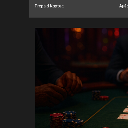
Prepaid Κάρτες
Αμέ