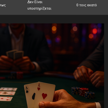
Δεν Είναι
σως
0 τοις εκατό
υποστηρίζεται