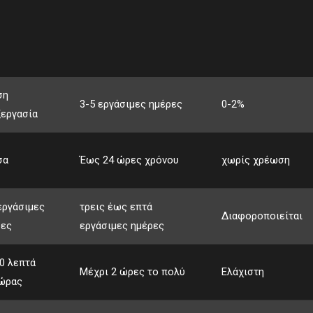
ση
3-5 εργάσιμες ημέρες
0-2%
εργασία
σα
Έως 24 ώρες χρόνου
χωρίς χρέωση
εργάσιμες
τρεις έως επτά
Διαφοροποιείται
ρες
εργάσιμες ημέρες
0 λεπτά
Μέχρι 2 ώρες το πολύ
Ελάχιστη
 ώρας