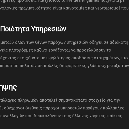
μένες προτάσεις παιχνιδιού, τα live dealer games παιχνίδια με
χνολογίες πραγματικότητας είναι καινοτομίες και νεωτερισμοί που
 Ποιότητα Υπηρεσιών
α μεταξύ όλων των ξένων παρόχων υπηρεσιών οδηγεί σε αδιάκοπη
νείς πλατφόρμες καζίνο εργάζονται να προσελκύσουν το
ρέχοντας στοιχήματα με υψηλότερες αποδόσεις στοιχημάτων, πιο
ξυπηρέτηση πελατών σε πολλές διαφορετικές γλώσσες, μεταξύ των
ληψης
ναλλαγές πληρωμών αποτελεί σημαντικότατο στοιχείο για την
 Οι σύγχρονοι διεθνείς πάροχοι υπηρεσιών παρέχουν πολλαπλές
συναλλαγών που διευκολύνουν τους έλληνες χρήστες-παίκτες.