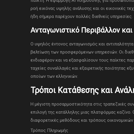
παίκτη. Η εφαρμογή AI νοημοσύνης για προσωποποιη
ροή εικόνας υψηλής ανάλυσης και οι εικονικές τε
ήδη σήμερα παρέχουν πολλές διεθνείς υπηρεσίες.
Ανταγωνιστικό Περιβάλλον και
Ο υψηλός έντονος ανταγωνισμός και αντιπαλότητ
βελτίωση των προσφερόμενων υπηρεσιών. Οι διεθ
ενδιαφέρον και να εξασφαλίσουν τους παίκτες πα
ταχείες συναλλαγές και εξαιρετικής ποιότητας ε
οποίων των ελληνικών.
Τρόποι Κατάθεσης και Ανά
Η μέγιστη προσαρμοστικότητα στις τραπεζικές συ
επιλογή της κατάλληλης μιας πλατφόρμας καζίνο.
διαφορετικές μεθόδους και τρόπους οικονομικών 
Τρόπος Πληρωμής