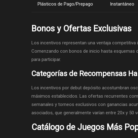
Plásticos de Pago/Prepago
Instantáneo
Bonos y Ofertas Exclusivas
Los incentivos representan una ventaja competitiva 
Comenzando con bonos de inicio hasta esquemas de lea
para participar.
Categorías de Recompensas Ha
Los incentivos por debut depósito acostumbran oscil
máximos establecidos. Las ofertas recurrentes com
semanales y torneos exclusivos con ganancias acumu
asociados, que generalmente varían entre 20x y 50 v
Catálogo de Juegos Más Pop