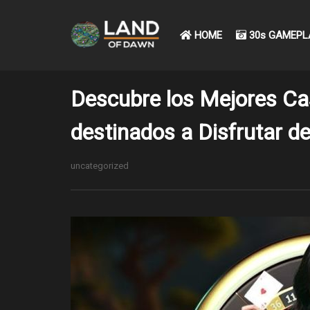
HOME
30s GAMEPL
Descubre los Mejores Cas
destinados a Disfrutar d
uncategorized