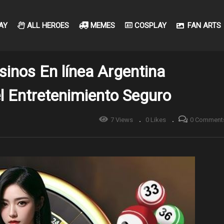
AY
ALL HEROES
MEMES
COSPLAY
FAN ARTS
inos En línea Argentina
el Entretenimiento Seguro
7 Views
0 Likes
0 Comment