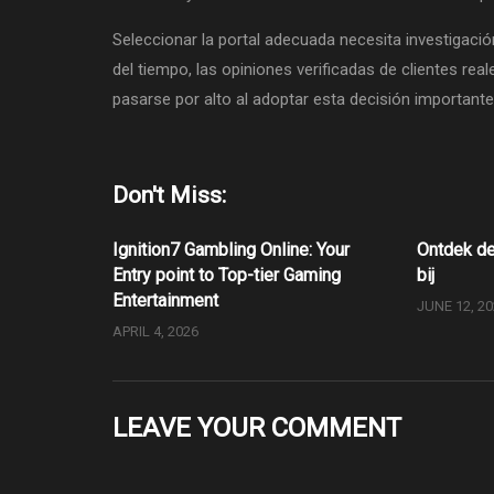
Seleccionar la portal adecuada necesita investigació
del tiempo, las opiniones verificadas de clientes re
pasarse por alto al adoptar esta decisión importante 
Don't Miss:
Ignition7 Gambling Online: Your
Ontdek de
Entry point to Top-tier Gaming
bij
Entertainment
JUNE 12, 2
APRIL 4, 2026
LEAVE YOUR COMMENT