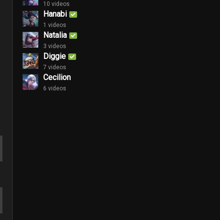
10 videos
Hanabi
1 videos
Natalia
3 videos
Diggie
7 videos
Cecilion
6 videos