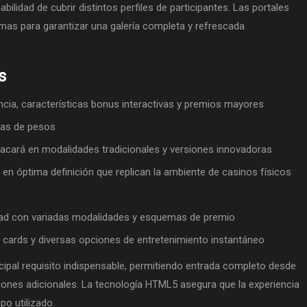
abilidad de cubrir distintos perfiles de participantes. Las portales
mas para garantizar una galería completa y refrescada
s
cia, características bonus interactivas y premios mayores
ias de pesos
 bacará en modalidades tradicionales y versiones innovadoras
en óptima definición que replican la ambiente de casinos físicos
edad con variadas modalidades y esquemas de premio
 cards y diversas opciones de entretenimiento instantáneo
ncipal requisito indispensable, permitiendo entrada completo desde
iones adicionales. La tecnología HTML5 asegura que la experiencia
po utilizado.