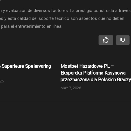
n y evaluación de diversos factores. La prestigio construida a través
ales y esta calidad del soporte técnico son aspectos que no deben
para el entretenimiento en línea.
 Superieure Spelervaring
Mostbet Hazardowe PL –
Ekspercka Platforma Kasynowa
przeznaczona dla Polskich Graczy
026
MAY 7, 2026