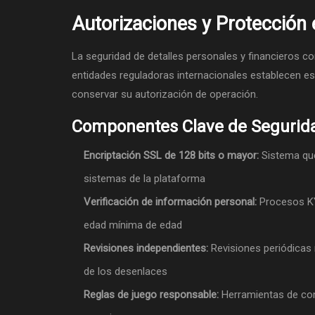
Autorizaciones y Protección 
La seguridad de detalles personales y financieros con
entidades reguladoras internacionales establecen e
conservar su autorización de operación.
Componentes Clave de Segurida
Encriptación SSL de 128 bits o mayor:
Sistema que
sistemas de la plataforma
Verificación de información personal:
Procesos KY
edad mínima de edad
Revisiones independientes:
Revisiones periódicas 
de los desenlaces
Reglas de juego responsable:
Herramientas de cont