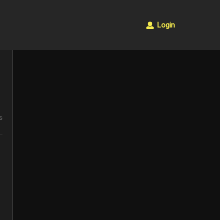
Login
s