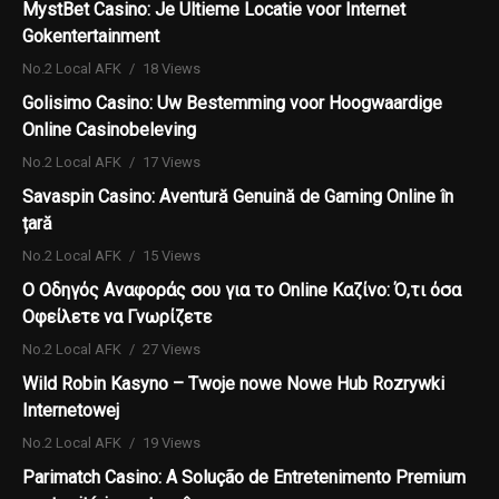
MystBet Casino: Je Ultieme Locatie voor Internet
Gokentertainment
No.2 Local AFK
18 Views
Golisimo Casino: Uw Bestemming voor Hoogwaardige
Online Casinobeleving
No.2 Local AFK
17 Views
Savaspin Casino: Aventură Genuină de Gaming Online în
țară
No.2 Local AFK
15 Views
Ο Οδηγός Αναφοράς σου για το Online Καζίνο: Ό,τι όσα
Οφείλετε να Γνωρίζετε
No.2 Local AFK
27 Views
Wild Robin Kasyno – Twoje nowe Nowe Hub Rozrywki
Internetowej
No.2 Local AFK
19 Views
Parimatch Casino: A Solução de Entretenimento Premium