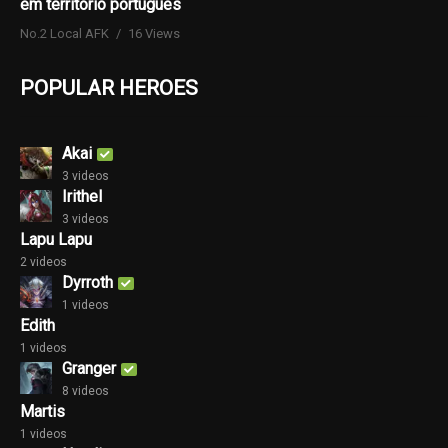
em território português
No.2 Local AFK
16 Views
POPULAR HEROES
Akai
3 videos
Irithel
3 videos
Lapu Lapu
2 videos
Dyrroth
1 videos
Edith
1 videos
Granger
8 videos
Martis
1 videos