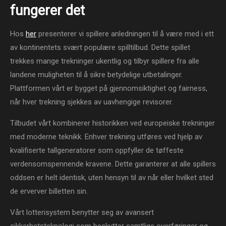
fungerer det
Hos
her
presenterer vi spillere anledningen til å være med i ett
av kontinentets svært populære spilltilbud. Dette spillet
trekkes mange trekninger ukentlig og tilbyr spillere fra alle
landene muligheten til å sikre betydelige utbetalinger.
Plattformen vårt er bygget på gjennomsiktighet og fairness,
når hver trekning sjekkes av uavhengige revisorer.
Tilbudet vårt kombinerer historikken ved europeiske trekninger
med moderne teknikk. Enhver trekning utføres ved hjelp av
kvalifiserte tallgeneratorer som oppfyller de tøffeste
verdensomspennende kravene. Dette garanterer at alle spillers
oddsen er helt identisk, uten hensyn til av når eller hvilket sted
de erverver billetten sin.
Vårt lotterisystem benytter seg av avansert
sikkerhetsteknologi som beskytter samtlige overføringer og