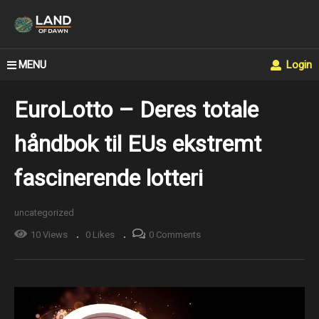
MENU
Login
EuroLotto – Deres totale
håndbok til EUs ekstremt
fascinerende lotteri
uncategorized
10 Views
0 Likes
0 Comments