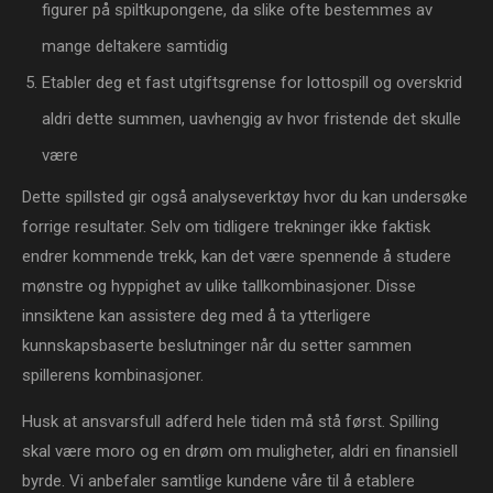
figurer på spiltkupongene, da slike ofte bestemmes av
mange deltakere samtidig
Etabler deg et fast utgiftsgrense for lottospill og overskrid
aldri dette summen, uavhengig av hvor fristende det skulle
være
Dette spillsted gir også analyseverktøy hvor du kan undersøke
forrige resultater. Selv om tidligere trekninger ikke faktisk
endrer kommende trekk, kan det være spennende å studere
mønstre og hyppighet av ulike tallkombinasjoner. Disse
innsiktene kan assistere deg med å ta ytterligere
kunnskapsbaserte beslutninger når du setter sammen
spillerens kombinasjoner.
Husk at ansvarsfull adferd hele tiden må stå først. Spilling
skal være moro og en drøm om muligheter, aldri en finansiell
byrde. Vi anbefaler samtlige kundene våre til å etablere