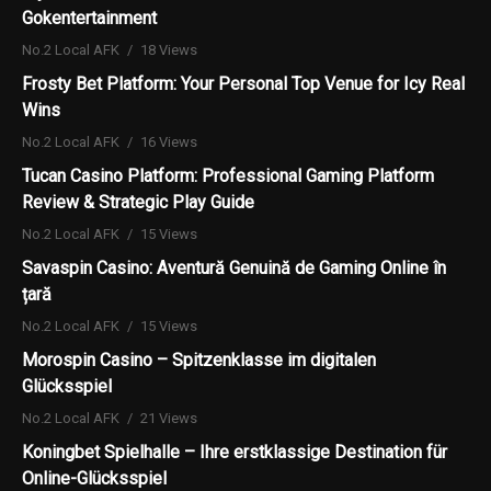
Gokentertainment
No.2 Local AFK
18 Views
Frosty Bet Platform: Your Personal Top Venue for Icy Real
Wins
No.2 Local AFK
16 Views
Tucan Casino Platform: Professional Gaming Platform
Review & Strategic Play Guide
No.2 Local AFK
15 Views
Savaspin Casino: Aventură Genuină de Gaming Online în
țară
No.2 Local AFK
15 Views
Morospin Casino – Spitzenklasse im digitalen
Glücksspiel
No.2 Local AFK
21 Views
Koningbet Spielhalle – Ihre erstklassige Destination für
Online-Glücksspiel