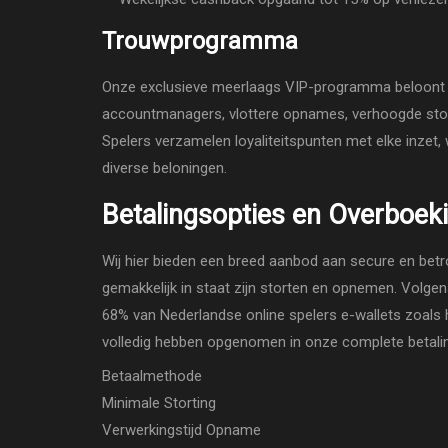
Trouwprogramma
Onze exclusieve meerlaags VIP-programma beloont v
accountmanagers, vlottere opnames, verhoogde stor
Spelers verzamelen loyaliteitspunten met elke inzet,
diverse beloningen.
Betalingsopties en Overboek
Wij hier bieden een breed aanbod aan secure en be
gemakkelijk in staat zijn storten en opnemen. Volge
68% van Nederlandse online spelers e-wallets zoals 
volledig hebben opgenomen in onze complete betal
Betaalmethode
Minimale Storting
Verwerkingstijd Opname