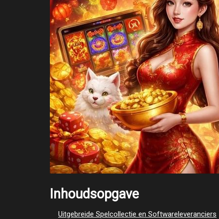
Inhoudsopgave
Uitgebreide Spelcollectie en Softwareleveranciers