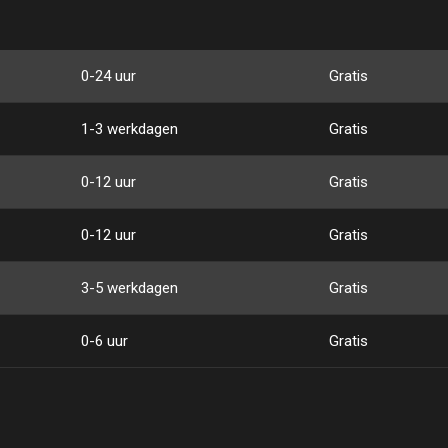
0-24 uur
Gratis
1-3 werkdagen
Gratis
0-12 uur
Gratis
0-12 uur
Gratis
3-5 werkdagen
Gratis
0-6 uur
Gratis