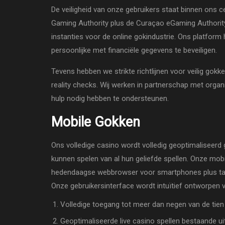
De veiligheid van onze gebruikers staat binnen ons ce
Gaming Authority plus de Curaçao eGaming Authority
instanties voor de online gokindustrie. Ons platform
persoonlijke met financiële gegevens te beveiligen.
Tevens hebben we strikte richtlijnen voor veilig gokk
reality checks. Wij werken in partnerschap met org
hulp nodig hebben te ondersteunen.
Mobile Gokken
Ons volledige casino wordt volledig geoptimaliseer
kunnen spelen van al hun geliefde spellen. Onze mobi
hedendaagse webbrowser voor smartphones plus tablet
Onze gebruikersinterface wordt intuïtief ontworpen v
Volledige toegang tot meer dan negen van de tien
Geoptimaliseerde live casino spellen bestaande ui