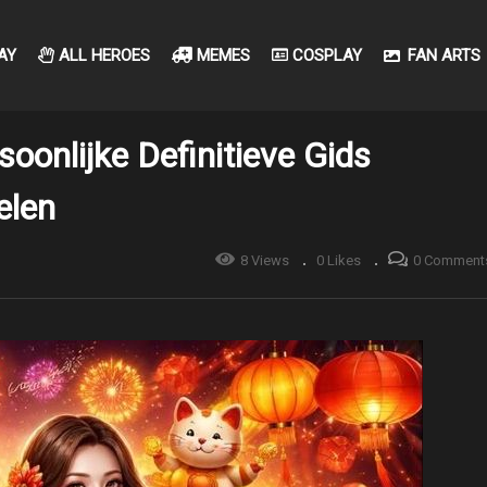
AY
ALL HEROES
MEMES
COSPLAY
FAN ARTS
oonlijke Definitieve Gids
elen
8 Views
0 Likes
0 Comment