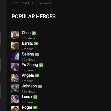
No.2 Local AFK
14 Views
POPULAR HEROES
Chou
24 videos
Barats
2 videos
Selena
10 videos
Yu Zhong
3 videos
Angela
6 videos
Johnson
11 videos
Lunox
2 videos
Roger