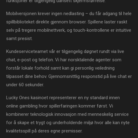
funksjoner er tilgjengelig uansett skjermstørrelse.
Mobilversjonen krever ingen nedlasting – du får adgang til hele
spillbiblioteket direkte gjennom browser. Spillene laster raskt
selv på tregere mobilnettverk, og touch-kontrollene er intuitive
samt presist.
Kundeserviceteamet vår er tilgjengelig døgnet rundt via live
chat, e-post og telefon. Vi har norsktalende agenter som
forstår lokale forhold samt kan gi personlig veiledning
tilpasset dine behov. Gjennomsnittlig responstid på live chat er
under 60 sekunder.
Lucky Ones kasinoet representerer en ny standard innen
online gambling hvor spillerfaringen kommer først. Vi
kombinerer teknologisk innovasjon med menneskelig service
for å skape et trygt og underholdende miljø hvor alle kan nyte
kvalitetsspill på deres egne premisser.