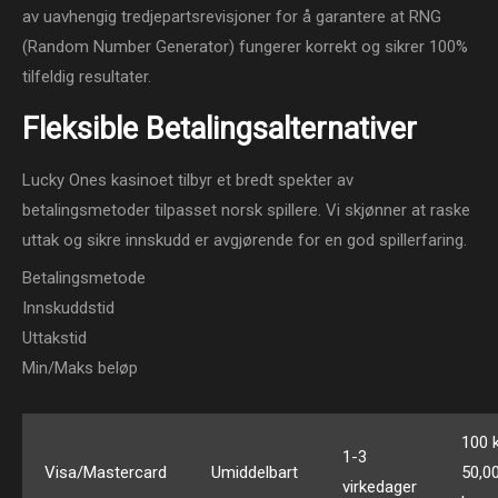
av uavhengig tredjepartsrevisjoner for å garantere at RNG
(Random Number Generator) fungerer korrekt og sikrer 100%
tilfeldig resultater.
Fleksible Betalingsalternativer
Lucky Ones kasinoet tilbyr et bredt spekter av
betalingsmetoder tilpasset norsk spillere. Vi skjønner at raske
uttak og sikre innskudd er avgjørende for en god spillerfaring.
Betalingsmetode
Innskuddstid
Uttakstid
Min/Maks beløp
100 k
1-3
Visa/Mastercard
Umiddelbart
50,0
virkedager