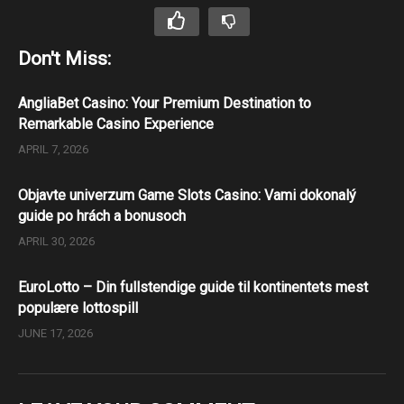
Don't Miss:
AngliaBet Casino: Your Premium Destination to
Remarkable Casino Experience
APRIL 7, 2026
Objavte univerzum Game Slots Casino: Vami dokonalý
guide po hrách a bonusoch
APRIL 30, 2026
EuroLotto – Din fullstendige guide til kontinentets mest
populære lottospill
JUNE 17, 2026