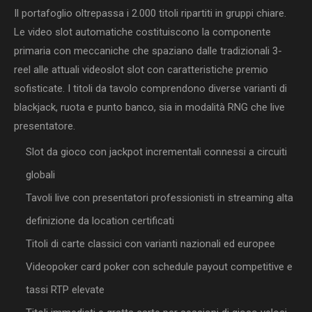
Il portafoglio oltrepassa i 2.000 titoli ripartiti in gruppi chiare.
Le video slot automatiche costituiscono la componente
primaria con meccaniche che spaziano dalle tradizionali 3-
reel alle attuali videoslot slot con caratteristiche premio
sofisticate. I titoli da tavolo comprendono diverse varianti di
blackjack, ruota e punto banco, sia in modalità RNG che live
presentatore.
Slot da gioco con jackpot incrementali connessi a circuiti
globali
Tavoli live con presentatori professionisti in streaming alta
definizione da location certificati
Titoli di carte classici con varianti nazionali ed europee
Videopoker card poker con schedule payout competitive e
tassi RTP elevate