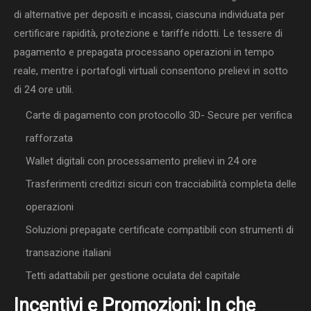
di alternative per depositi e incassi, ciascuna individuata per
certificare rapidità, protezione e tariffe ridotti. Le tessere di
pagamento e prepagata processano operazioni in tempo
reale, mentre i portafogli virtuali consentono prelievi in sotto
di 24 ore utili.
Carte di pagamento con protocollo 3D- Secure per verifica
rafforzata
Wallet digitali con processamento prelievi in 24 ore
Trasferimenti creditizi sicuri con tracciabilità completa delle
operazioni
Soluzioni prepagate certificate compatibili con strumenti di
transazione italiani
Tetti adattabili per gestione oculata del capitale
Incentivi e Promozioni: In che