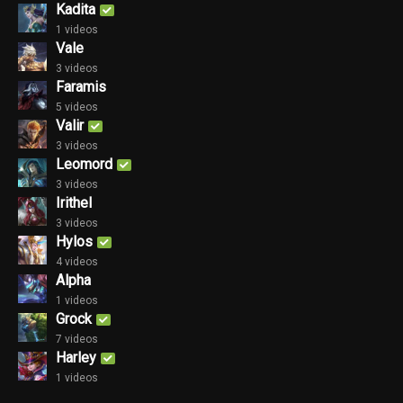
Kadita
1 videos
Vale
3 videos
Faramis
5 videos
Valir
3 videos
Leomord
3 videos
Irithel
3 videos
Hylos
4 videos
Alpha
1 videos
Grock
7 videos
Harley
1 videos