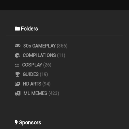
Folders
30s GAMEPLAY
(366)
COMPILATIONS
(11)
COSPLAY
(26)
GUIDES
(19)
HD ARTS
(94)
ML MEMES
(423)
Sponsors