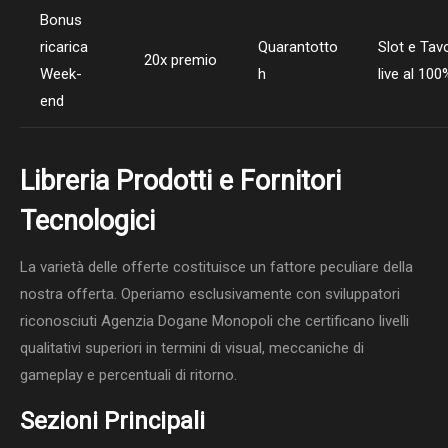
Bonus
ricarica
Quarantotto
Slot e Tavo
20x premio
Week-
h
live al 100
end
Libreria Prodotti e Fornitori
Tecnologici
La varietà delle offerte costituisce un fattore peculiare della
nostra offerta. Operiamo esclusivamente con sviluppatori
riconosciuti Agenzia Dogane Monopoli che certificano livelli
qualitativi superiori in termini di visual, meccaniche di
gameplay e percentuali di ritorno.
Sezioni Principali