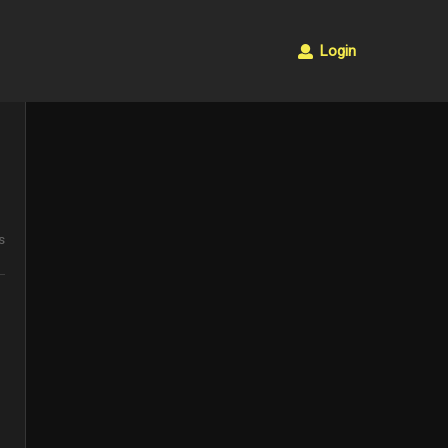
Login
s