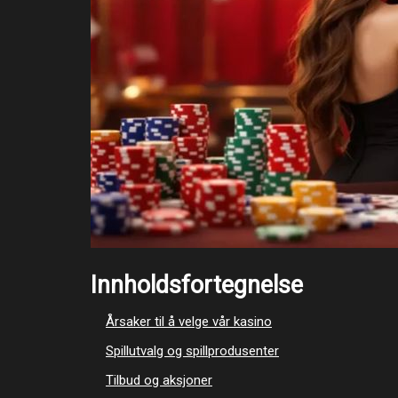
Innholdsfortegnelse
Årsaker til å velge vår kasino
Spillutvalg og spillprodusenter
Tilbud og aksjoner