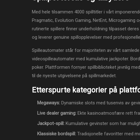
Med hele tilsammen 4000 spilltitler i vårt imponere
Pragmatic, Evolution Gaming, NetEnt, Microgaming og
rutinerte spillere finner underholdning tilpasset dere
og leverer genuine spillopplevelser med profesjonelle 
Spilleautomater står for majoriteten av vårt samlede 
videospilleautomater med kumulative jackpoter. Bords
poker. Plattformen fornyer spillbiblioteket jevnlig med
til de nyeste utgivelsene på spillmarkedet.
Etterspurte kategorier på platt
Megaways:
Dynamiske slots med tusenvis av gevins
Live dealer gaming:
Ekte kasinoatmosfære rett fra 
Jackpot-spill:
Kumulative gevinster som har mulighet
Klassiske bordspill:
Tradisjonelle favoritter med m