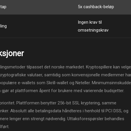
 tap
5x cashback-beløp
Ingen krav til
ling
omsetningskrav
ksjoner
lingsmetoder tilpasset det norske markedet. Kryptospillere kan velge
 kryptografiske valutaer, samtidig som konvensjonelle medlemmer ha
g populære e-wallets som Skrill-wallet og Neteller. Minimumsinnskudde
 gjør at plattformen åpent for brukere med varierende budsjetter.
prioritet. Plattformen benytter 256-bit SSL kryptering, samme
ker. Absolutt alle betalingsdata håndteres i henhold til PCI DSS, og
nere lenger enn strengt nødvendig. Uttaksforespørsler behandles
lført.