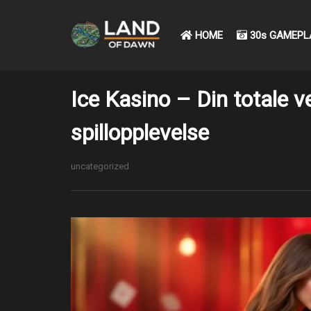
HOME
30s GAMEPL
Ice Kasino – Din totale ve
spillopplevelse
uncategorized