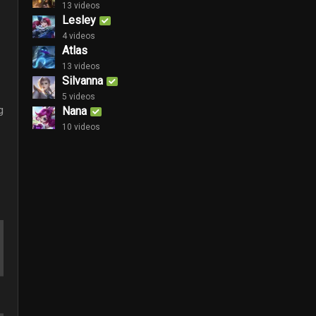
13 videos
Lesley
4 videos
Atlas
13 videos
Silvanna
5 videos
g
Nana
10 videos