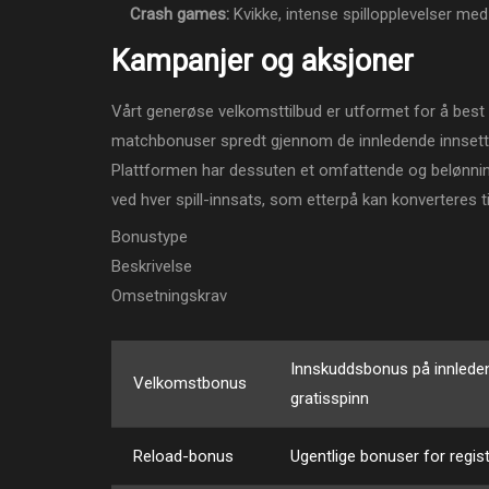
Crash games:
Kvikke, intense spillopplevelser med 
Kampanjer og aksjoner
Vårt generøse velkomsttilbud er utformet for å best 
matchbonuser spredt gjennom de innledende innsettin
Plattformen har dessuten et omfattende og belønnin
ved hver spill-innsats, som etterpå kan konverteres ti
Bonustype
Beskrivelse
Omsetningskrav
Innskuddsbonus på innlede
Velkomstbonus
gratisspinn
Reload-bonus
Ugentlige bonuser for regist