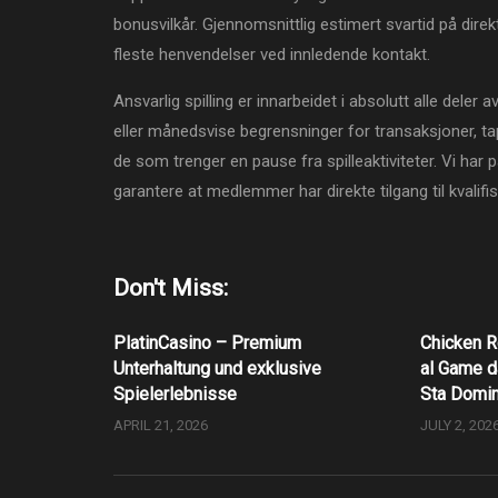
bonusvilkår. Gjennomsnittlig estimert svartid på direk
fleste henvendelser ved innledende kontakt.
Ansvarlig spilling er innarbeidet i absolutt alle deler
eller månedsvise begrensninger for transaksjoner, tap-
de som trenger en pause fra spilleaktiviteter. Vi 
garantere at medlemmer har direkte tilgang til kvalifi
Don't Miss:
PlatinCasino – Premium
Chicken R
Unterhaltung und exklusive
al Game d
Spielerlebnisse
Sta Domin
APRIL 21, 2026
JULY 2, 202