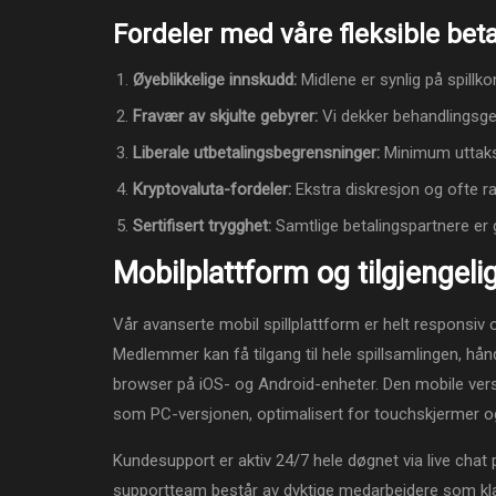
Fordeler med våre fleksible bet
Øyeblikkelige innskudd:
Midlene er synlig på spillk
Fravær av skjulte gebyrer:
Vi dekker behandlingsgeb
Liberale utbetalingsbegrensninger:
Minimum uttaks
Kryptovaluta-fordeler:
Ekstra diskresjon og ofte ra
Sertifisert trygghet:
Samtlige betalingspartnere er 
Mobilplattform og tilgjengeli
Vår avanserte mobil spillplattform er helt responsiv 
Medlemmer kan få tilgang til hele spillsamlingen, hå
browser på iOS- og Android-enheter. Den mobile versj
som PC-versjonen, optimalisert for touchskjermer og
Kundesupport er aktiv 24/7 hele døgnet via live chat p
supportteam består av dyktige medarbeidere som klar