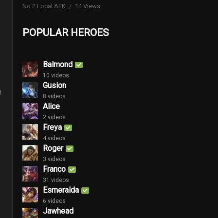
No.2 Local AFK
14 Views
POPULAR HEROES
Balmond
10 videos
Gusion
g
8 videos
Alice
2 videos
Freya
4 videos
Roger
3 videos
Franco
31 videos
Esmeralda
6 videos
Jawhead