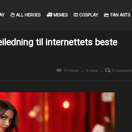
AY
ALL HEROES
MEMES
COSPLAY
FAN ARTS
iledning til internettets beste
15 Views
0 Likes
0 Comment