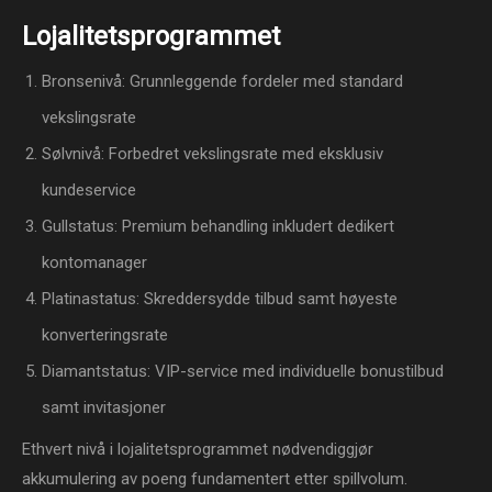
Lojalitetsprogrammet
Bronsenivå: Grunnleggende fordeler med standard
vekslingsrate
Sølvnivå: Forbedret vekslingsrate med eksklusiv
kundeservice
Gullstatus: Premium behandling inkludert dedikert
kontomanager
Platinastatus: Skreddersydde tilbud samt høyeste
konverteringsrate
Diamantstatus: VIP-service med individuelle bonustilbud
samt invitasjoner
Ethvert nivå i lojalitetsprogrammet nødvendiggjør
akkumulering av poeng fundamentert etter spillvolum.