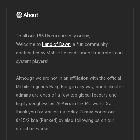
About
To all our
196 Users
currently online,
Welcome to
Land of Dawn
, a fun community
contributed by Mobile Legends' most frustrated dark
system players!
Although we are not in an affiliation with the official
Mobile Legends Bang Bang in any way, our dedicated
admins are ones of a few top global feeders and
highly sought-after AFKers in the ML world. So,
thank you for visiting us today. Please honor our
0/25/2 kda (Ranked) by also following us on our
social networks!