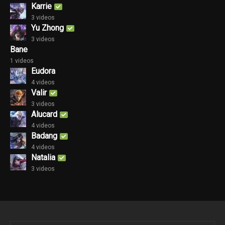
Karrie
3 videos
Yu Zhong
3 videos
Bane
1 videos
Eudora
4 videos
Valir
3 videos
Alucard
4 videos
Badang
4 videos
Natalia
3 videos