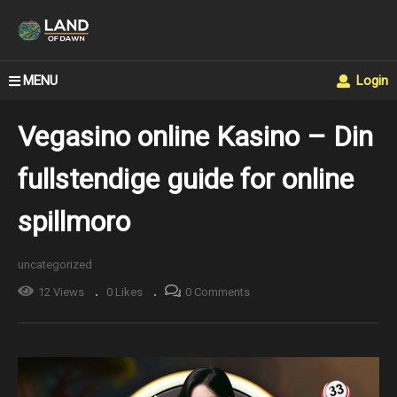
MENU
Login
Vegasino online Kasino – Din
fullstendige guide for online
spillmoro
uncategorized
12 Views
0 Likes
0 Comments