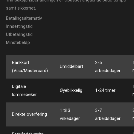
Transaksjonsbehandlingen er tilpasset angående både tempo
samt sikkerhet.
Betalingsalternativ
Innsettingstid
Utbetalingstid
Minstebeløp
Bankkort
2-5
Umiddelbart
(Visa/Mastercard)
arbeidsdager
Digitale
Øyeblikkelig
1-24 timer
lommebøker
1 til 3
3-7
Direkte overføring
virkedager
arbeidsdager