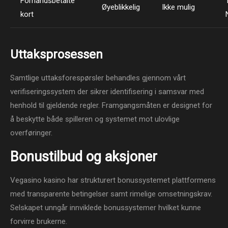
Forhåndsbetalte
Øyeblikkelig
Ikke mulig
kort
Uttaksprosessen
Samtlige uttaksforespørsler behandles gjennom vårt
verifiseringssystem der sikrer identifisering i samsvar med
henhold til gjeldende regler. Framgangsmåten er designet for
å beskytte både spilleren og systemet mot ulovlige
overføringer.
Bonustilbud og aksjoner
Vegasino kasino har strukturert bonussystemet plattformens
med transparente betingelser samt rimelige omsetningskrav.
Selskapet unngår innviklede bonussystemer hvilket kunne
forvirre brukerne.