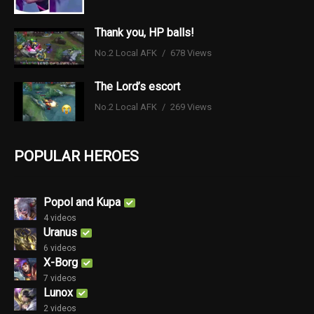
Thank you, HP balls!
No.2 Local AFK
678 Views
The Lord’s escort
No.2 Local AFK
269 Views
POPULAR HEROES
Popol and Kupa
4 videos
Uranus
6 videos
X-Borg
7 videos
Lunox
2 videos