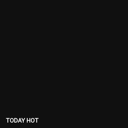
TODAY HOT