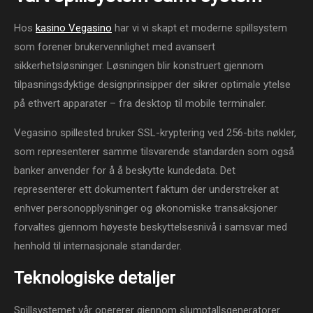
Hos
kasino Vegasino
har vi vi skapt et moderne spillsystem
som forener brukervennlighet med avansert
sikkerhetsløsninger. Løsningen blir konstruert gjennom
tilpasningsdyktige designprinsipper der sikrer optimale ytelse
på ethvert apparater – fra desktop til mobile terminaler.
Vegasino spillested bruker SSL-kryptering ved 256-bits nøkler,
som representerer samme tilsvarende standarden som også
banker anvender for å å beskytte kundedata. Det
representerer ett dokumentert faktum der understreker at
enhver personopplysninger og økonomiske transaksjoner
forvaltes gjennom høyeste beskyttelsesnivå i samsvar med
henhold til internasjonale standarder.
Teknologiske detaljer
Spillsystemet vår opererer gjennom slumptallsgeneratorer