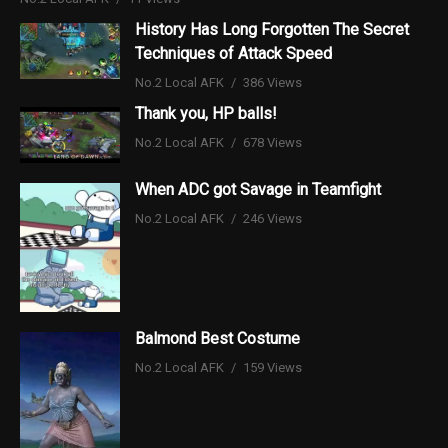
History Has Long Forgotten The Secret
Techniques of Attack Speed
No.2 Local AFK
386 Views
Thank you, HP balls!
No.2 Local AFK
678 Views
When ADC got Savage in Teamfight
No.2 Local AFK
246 Views
Balmond Best Costume
No.2 Local AFK
159 Views