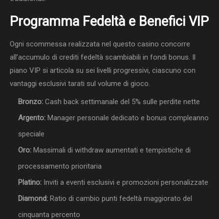
Programma Fedeltà e Benefici VIP
Ogni scommessa realizzata nel questo casino concorre
all’accumulo di crediti fedeltà scambiabili in fondi bonus. Il
piano VIP si articola su sei livelli progressivi, ciascuno con
vantaggi esclusivi tarati sul volume di gioco.
Bronzo:
Cash back settimanale del 5% sulle perdite nette
Argento:
Manager personale dedicato e bonus compleanno
speciale
Oro:
Massimali di withdraw aumentati e tempistiche di
processamento prioritaria
Platino:
Inviti a eventi esclusivi e promozioni personalizzate
Diamond:
Ratio di cambio punti fedeltà maggiorato del
cinquanta percento