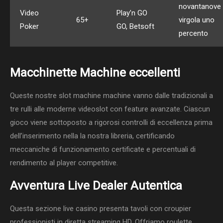
novantanove
Video
Play’n GO
65+
virgola uno
Poker
GO, Betsoft
percento
Macchinette Machine eccellenti
Queste nostre slot machine machine vanno dalle tradizionali a
tre rulli alle moderne videoslot con feature avanzate. Ciascun
gioco viene sottoposto a rigorosi controlli di eccellenza prima
dell’inserimento nella la nostra libreria, certificando
meccaniche di funzionamento certificate e percentuali di
rendimento al player competitive.
Avventura Live Dealer Autentica
Questa sezione live casino presenta tavoli con croupier
professionisti in diretta streaming HD. Offriamo roulette