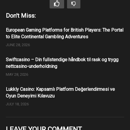
Don't Miss:
European Gaming Platforms for British Players: The Portal
to Elite Continental Gambling Adventures
JUNE 28, 2026
Swiftcasino – Din fullstendige håndbok til rask og trygg
nettcasino-underholdning
MAY 28, 2026
Lukkly Casino: Kapsamlı Platform Değerlendirmesi ve
Oyun Deneyimi Kılavuzu
JULY 18, 2026
LEAVE YOUR COMMENT