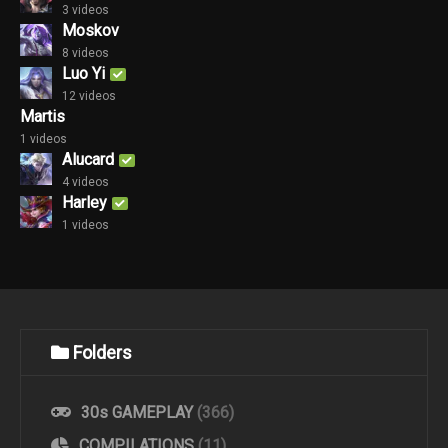
3 videos
Moskov
8 videos
Luo Yi
12 videos
Martis
1 videos
Alucard
4 videos
Harley
1 videos
Folders
30s GAMEPLAY
(366)
COMPILATIONS
(11)