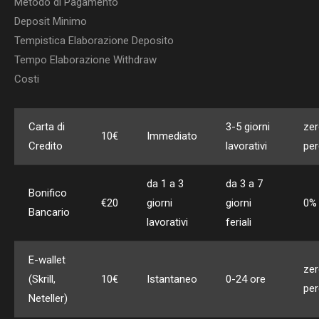
Metodo di Pagamento
Deposit Minimo
Tempistica Elaborazione Deposito
Tempo Elaborazione Withdraw
Costi
Carta di
3-5 giorni
ze
10€
Immediato
Credito
lavorativi
pe
da 1 a 3
da 3 a 7
Bonifico
€20
giorni
giorni
0%
Bancario
lavorativi
feriali
E-wallet
ze
(Skrill,
10€
Istantaneo
0-24 ore
pe
Neteller)