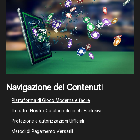
Navigazione dei Contenuti
Piattaforma di Gioco Moderna e facile
Il nostro Nostro Catalogo di giochi Esclusivi
Protezione e autorizzazioni Ufficiali
Metodi di Pagamento Versatili