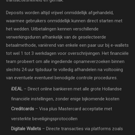
transactiesnelheid en gemak.
Deposits worden altijd vrijwel onmiddellijk afgehandeld,
waarmee gebruikers onmiddellijk kunnen direct starten met
het wedden. Uitbetalingen kennen verschillende
verwerkingsduren afhankelijk van de geselecteerde
betaalmethode, variërend van enkele een paar uur bij e-wallets
tot wel 1 tot 3 werkdagen voor overschrijvingen. Het financiële
team probeert om alle ingediende opnameverzoeken binnen
slechts 24 uur tijdsduur te volledig afhandelen na voltooiing
van eventuele eventueel benodigde controle procedures.
iDEAL
– Direct online bankieren met alle grote Hollandse
financiële instellingen, zonder enige bijkomende kosten
Creditcards
– Visa plus Mastercard acceptatie met
versterkte beveiligingsprotocollen
Digitale Wallets
– Directe transacties via platforms zoals