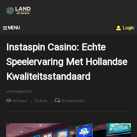
MENU
Login
Instaspin Casino: Echte
Speelervaring Met Hollandse
Kwaliteitsstandaard
uncategorized
8 Views
0 Likes
0 Comments