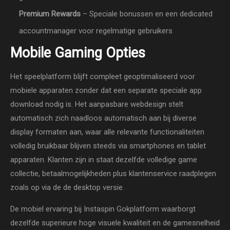
Premium Rewards
– Speciale bonussen en een dedicated
accountmanager voor regelmatige gebruikers
Mobile Gaming Opties
Het speelplatform blijft compleet geoptimaliseerd voor
mobiele apparaten zonder dat een separate speciale app
download nodig is. Het aanpasbare webdesign stelt
automatisch zich naadloos automatisch aan bij diverse
display formaten aan, waar alle relevante functionaliteiten
volledig bruikbaar blijven steeds via smartphones en tablet
apparaten. Klanten zijn in staat dezelfde volledige game
collectie, betaalmogelijkheden plus klantenservice raadplegen
zoals op via de de desktop versie.
De mobiel ervaring bij Instaspin Gokplatform waarborgt
dezelfde superieure hoge visuele kwaliteit en de gamesnelheid