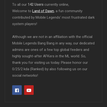
To all our
142 Users
currently online,
Welcome to
Land of Dawn
, a fun community
contributed by Mobile Legends' most frustrated dark
system players!
Although we are not in an affiliation with the official
Mobile Legends Bang Bang in any way, our dedicated
admins are ones of a few top global feeders and
highly sought-after AFKers in the ML world. So,
thank you for visiting us today. Please honor our
0/25/2 kda (Ranked) by also following us on our
social networks!