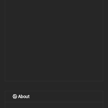
About