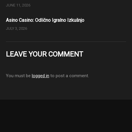
JUNE 11, 2026
Asino Casino: Odlično Igralno Izkušnjo
JULY 3, 2026
LEAVE YOUR COMMENT
You must be
logged in
to post a comment.