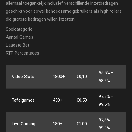
allemaal toegankelijk inclusief verschillende inzetbedragen,
geschikt voor zowel behoedzame gebruikers als high rollers
die grotere bedragen willen inzetten.
Spelcategorie
Aantal Games
Laagste Bet
RTP Percentages
95.5% –
Video Slots
1800+
€0,10
98.2%
97,3% –
Tafelgames
450+
€0,50
99.5%
97,8% –
Live Gaming
180+
€1.00
99.2%