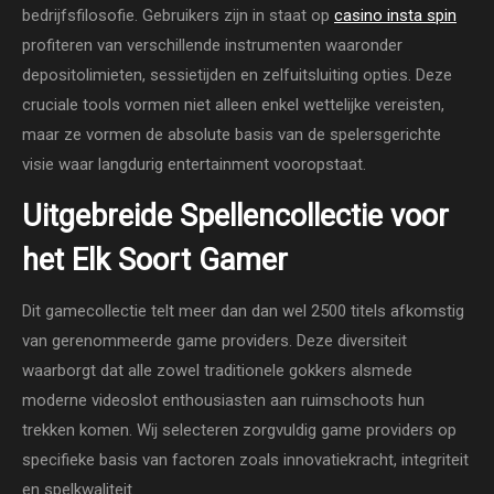
bedrijfsfilosofie. Gebruikers zijn in staat op
casino insta spin
profiteren van verschillende instrumenten waaronder
depositolimieten, sessietijden en zelfuitsluiting opties. Deze
cruciale tools vormen niet alleen enkel wettelijke vereisten,
maar ze vormen de absolute basis van de spelersgerichte
visie waar langdurig entertainment vooropstaat.
Uitgebreide Spellencollectie voor
het Elk Soort Gamer
Dit gamecollectie telt meer dan dan wel 2500 titels afkomstig
van gerenommeerde game providers. Deze diversiteit
waarborgt dat alle zowel traditionele gokkers alsmede
moderne videoslot enthousiasten aan ruimschoots hun
trekken komen. Wij selecteren zorgvuldig game providers op
specifieke basis van factoren zoals innovatiekracht, integriteit
en spelkwaliteit.