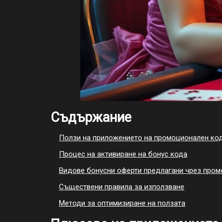
Съдържание
Ползи на приложението на промоционален ко
Процес на активиране на бонус кода
Видове бонусни оферти предлагани чрез про
Съществени правила за използване
Методи за оптимизиране на ползата