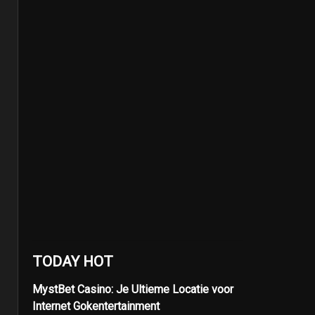
TODAY HOT
MystBet Casino: Je Ultieme Locatie voor
Internet Gokentertainment