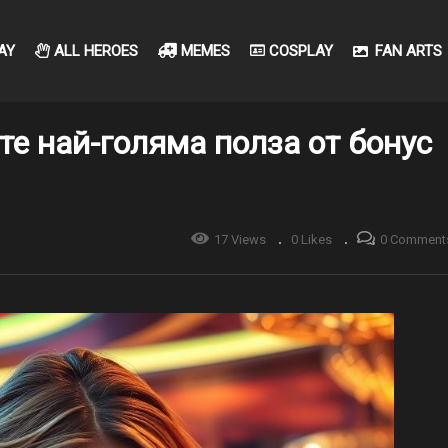
AY
ALL HEROES
MEMES
COSPLAY
FAN ARTS
те най-голяма полза от бонус
17 Views
0 Likes
0 Comment