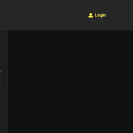
Login
s