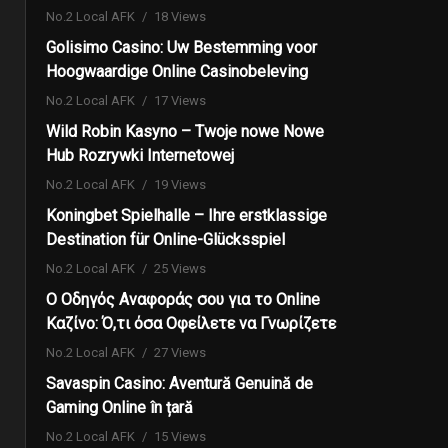
No.2 Local AFK
18 Views
Golisimo Casino: Uw Bestemming voor
Hoogwaardige Online Casinobeleving
No.2 Local AFK
17 Views
Wild Robin Kasyno – Twoje nowe Nowe
Hub Rozrywki Internetowej
No.2 Local AFK
19 Views
Koningbet Spielhalle – Ihre erstklassige
Destination für Online-Glücksspiel
No.2 Local AFK
25 Views
Ο Οδηγός Αναφοράς σου για το Online
Καζίνο: Ό,τι όσα Οφείλετε να Γνωρίζετε
No.2 Local AFK
27 Views
Savaspin Casino: Aventură Genuină de
Gaming Online în țară
No.2 Local AFK
15 Views