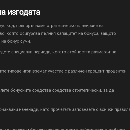
а изгодата
нус код, препоръчваме стратегическо планиране на
тво, която осигурява пълния капацитет на бонуса, защото
 на бонус суми.
дете специални периоди, когато стойността размерът на
те типове игри вземат участие с различен процент процентен
лете бонусните средства средства стратегически, за да
очаквани изненади, като прочетете запознаете с всички правил