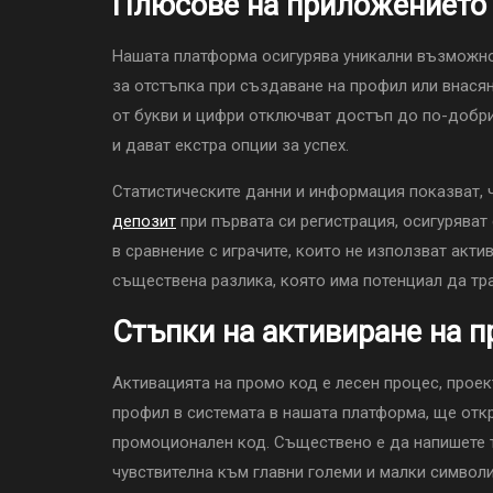
Плюсове на приложението 
Нашата платформа осигурява уникални възможнос
за отстъпка при създаване на профил или внася
от букви и цифри отключват достъп до по-добри
и дават екстра опции за успех.
Статистическите данни и информация показват, 
депозит
при първата си регистрация, осигурява
в сравнение с играчите, които не използват акт
съществена разлика, която има потенциал да тр
Стъпки на активиране на 
Активацията на промо код е лесен процес, прое
профил в системата в нашата платформа, ще отк
промоционален код. Съществено е да напишете т
чувствителна към главни големи и малки символи