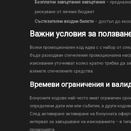
Безплатни завъртания завъртания
– предназна
рискуване от личния бюджет
Състезателни входни билети
– достъп до екск
Важни условия за ползване
Всеки промоционален код идва с с набор от спе
бъде разходван спечеления промоционална награ
изисквания уточняват колко кратно трябва да 
вземете спечелените средства.
Времеви ограничения и валид
Бонусните кодове най-често имат ограничен срок
определени дати или или събития, а други кодо
След активиране активиране на бонусната оферт
интервал за завършване на изискванията – в тип
промоцията.