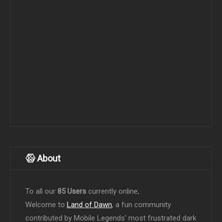
About
To all our
85 Users
currently online,
Welcome to
Land of Dawn
, a fun community
contributed by Mobile Legends' most frustrated dark