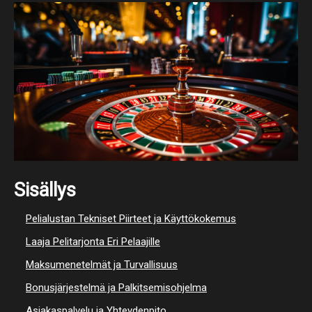
Sisällys
Pelialustan Tekniset Piirteet ja Käyttökokemus
Laaja Pelitarjonta Eri Pelaajille
Maksumenetelmät ja Turvallisuus
Bonusjärjestelmä ja Palkitsemisohjelma
Asiakaspalvelu ja Yhteydenpito