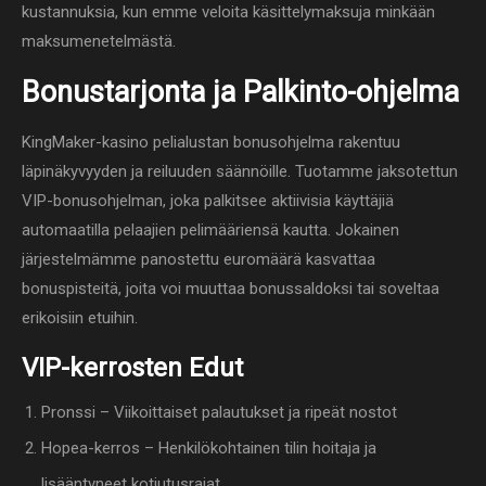
kustannuksia, kun emme veloita käsittelymaksuja minkään
maksumenetelmästä.
Bonustarjonta ja Palkinto-ohjelma
KingMaker-kasino pelialustan bonusohjelma rakentuu
läpinäkyvyyden ja reiluuden säännöille. Tuotamme jaksotettun
VIP-bonusohjelman, joka palkitsee aktiivisia käyttäjiä
automaatilla pelaajien pelimääriensä kautta. Jokainen
järjestelmämme panostettu euromäärä kasvattaa
bonuspisteitä, joita voi muuttaa bonussaldoksi tai soveltaa
erikoisiin etuihin.
VIP-kerrosten Edut
Pronssi – Viikoittaiset palautukset ja ripeät nostot
Hopea-kerros – Henkilökohtainen tilin hoitaja ja
lisääntyneet kotiutusrajat