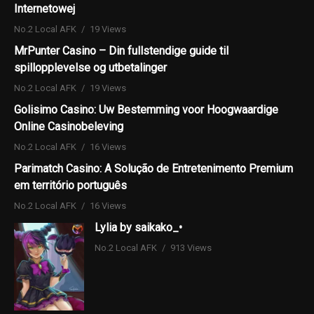
Internetowej
No.2 Local AFK
19 Views
MrPunter Casino – Din fullstendige guide til
spillopplevelse og utbetalinger
No.2 Local AFK
19 Views
Golisimo Casino: Uw Bestemming voor Hoogwaardige
Online Casinobeleving
No.2 Local AFK
16 Views
Parimatch Casino: A Solução de Entretenimento Premium
em território português
No.2 Local AFK
16 Views
Lylia by saikako_•
No.2 Local AFK
913 Views