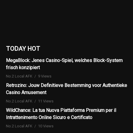
TODAY HOT
MegaBlock: Jenes Casino-Spiel, welches Block-System
frisch konzipiert
No.2 Local AFK
9 Views
Retrozino: Jouw Definitieve Bestemming voor Authentieke
Casino Amusement
No.2 Local AFK
11 Views
WildChance: La tua Nuova Piattaforma Premium per il
Intrattenimento Online Sicuro e Certificato
No.2 Local AFK
10 Views