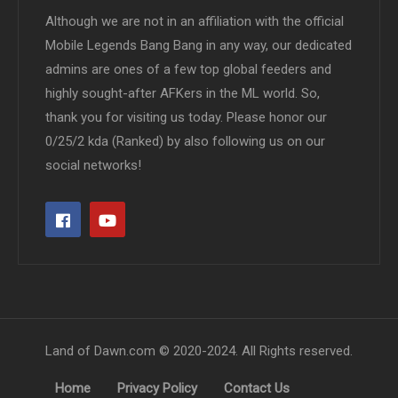
Although we are not in an affiliation with the official
Mobile Legends Bang Bang in any way, our dedicated
admins are ones of a few top global feeders and
highly sought-after AFKers in the ML world. So,
thank you for visiting us today. Please honor our
0/25/2 kda (Ranked) by also following us on our
social networks!
Land of Dawn.com © 2020-2024. All Rights reserved.
Home
Privacy Policy
Contact Us