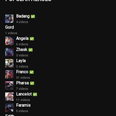
Badang
4 videos
Gord
1 videos
Angela
6 videos
Zhask
3 videos
Layla
2 videos
Franco
31 videos
Pharsa
7 videos
Lancelot
11 videos
Faramis
5 videos