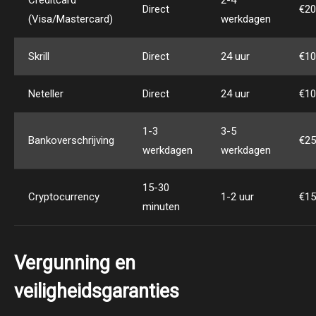
Creditcard
2-4
Direct
€20
(Visa/Mastercard)
werkdagen
Skrill
Direct
24 uur
€10
Neteller
Direct
24 uur
€10
1-3
3-5
Bankoverschrijving
€25
werkdagen
werkdagen
15-30
Cryptocurrency
1-2 uur
€15
minuten
Vergunning en
veiligheidsgaranties