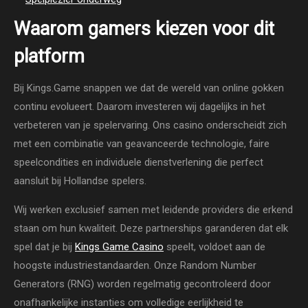
Waarom gamers kiezen voor dit
platform
Bij Kings.Game snappen we dat de wereld van online gokken
continu evolueert. Daarom investeren wij dagelijks in het
verbeteren van je spelervaring. Ons casino onderscheidt zich
met een combinatie van geavanceerde technologie, faire
speelcondities en individuele dienstverlening die perfect
aansluit bij Hollandse spelers.
Wij werken exclusief samen met leidende providers die erkend
staan om hun kwaliteit. Deze partnerships garanderen dat elk
spel dat je bij
Kings Game Casino
speelt, voldoet aan de
hoogste industriestandaarden. Onze Random Number
Generators (RNG) worden regelmatig gecontroleerd door
onafhankelijke instanties om volledige eerlijkheid te