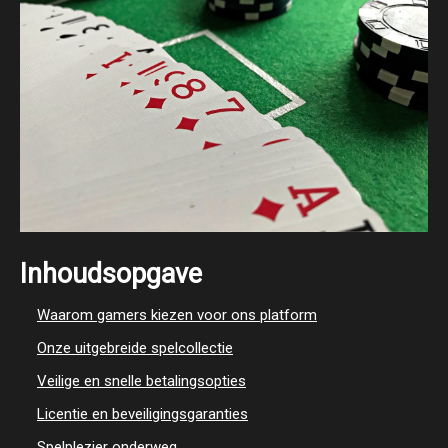
Inhoudsopgave
Waarom gamers kiezen voor ons platform
Onze uitgebreide spelcollectie
Veilige en snelle betalingsopties
Licentie en beveiligingsgaranties
Spelplezier onderweg