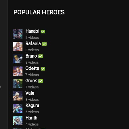
POPULAR HEROES
Hanabi
1 videos
Rafaela
3 videos
Bruno
3 videos
Odette
7 videos
Grock
v
7 videos
Vale
3 videos
Kagura
6 videos
Harith
4 videos