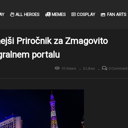
AY
ALL HEROES
MEMES
COSPLAY
FAN ARTS
ejši Priročnik za Zmagovito
Igralnem portalu
10 Views
0 Likes
0 Comment