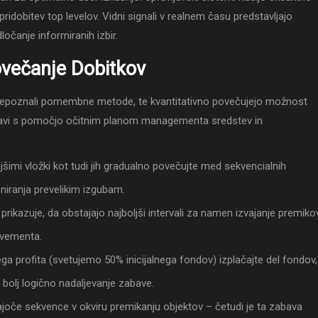
idobitev top levelov. Vidni signali v realnem času predstavljajo
očanje informiranih izbir.
ovečanje Dobitkov
 prepoznali pomembne metode, te kvantitativno povečujejo možnost
bavi s pomočjo očitnim planom managementa sredstev in
šimi vložki kot tudi jih gradualno povečujte med sekvencialnih
oniranja prevelikim izgubam.
 prikazuje, da obstajajo najboljši intervali za namen izvajanje premiko
ovementa.
 profita (svetujemo 50% inicijalnega fondov) izplačajte del fondov,
 bolj logično nadaljevanje zabave.
ajoče sekvence v okviru premikanju objektov – četudi je ta zabava