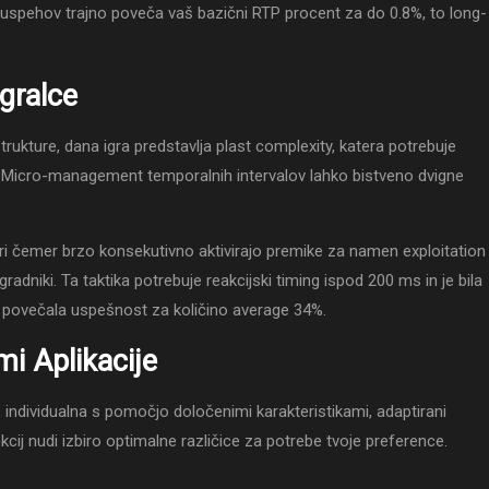
 uspehov trajno poveča vaš bazični RTP procent za do 0.8%, to long-
gralce
 strukture, dana igra predstavlja plast complexity, katera potrebuje
je. Micro-management temporalnih intervalov lahko bistveno dvigne
, pri čemer brzo konsekutivno aktivirajo premike za namen exploitation
radniki. Ta taktika potrebuje reakcijski timing ispod 200 ms in je bila
 je povečala uspešnost za količino average 34%.
mi Aplikacije
, individualna s pomočjo določenimi karakteristikami, adaptirani
ij nudi izbiro optimalne različice za potrebe tvoje preference.