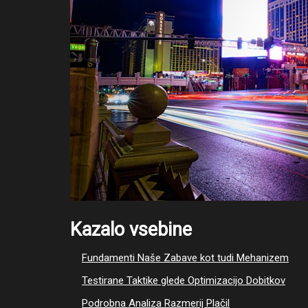
Kazalo vsebine
Fundamenti Naše Zabave kot tudi Mehanizem
Testirane Taktike glede Optimizacijo Dobitkov
Podrobna Analiza Razmerij Plačil