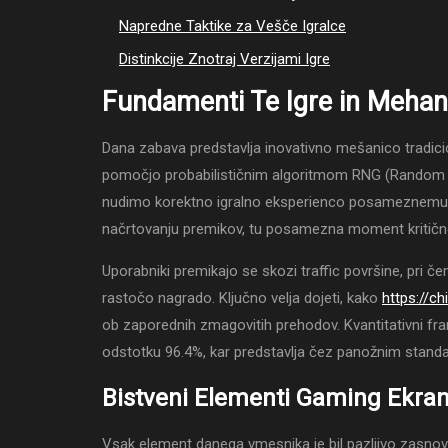
Napredne Taktike za Vešče Igralce
Distinkcije Znotraj Verzijami Igre
Fundamenti Te Igre in Meha
Dana zabava predstavlja inovativno mešanico tradicio
pomočjo probabilističnim algoritmom RNG (Random N
nudimo korektno igralno eksperienco posameznemu 
načrtovanju premikov, tu posamezna moment kritično u
Uporabniki premikajo se skozi traffic površine, pri 
rastočo nagrado. Ključno velja dojeti, kako
https://ch
ob zaporednih zmagovitih prehodov. Kvantitativni fra
odstotku 96.4%, kar predstavlja čez panožnim standa
Bistveni Elementi Gaming Ekra
Vsak element danega vmesnika je bil pazljivo zasnova