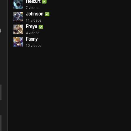
Helcurt
7 videos
Johnson
11 videos
Freya
l
4 videos
Fanny
10 videos