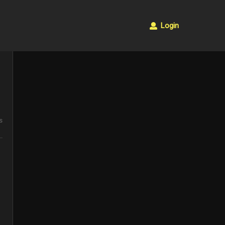
Login
s