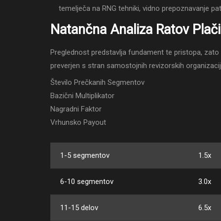
temelječa na RNG tehniki, vidno prepoznavanje patt
Natančna Analiza Ratov Plači
Preglednost predstavlja fundament te pristopa, zato 
preverjen s stran samostojnih revizorskih organizacij
Število Prečkanih Segmentov
Bazični Multiplikator
Nagradni Faktor
Vrhunsko Payout
1-5 segmentov
1.5x
6-10 segmentov
3.0x
11-15 delov
6.5x