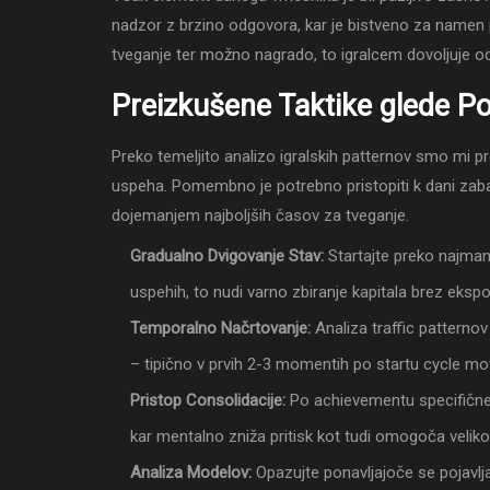
nadzor z brzino odgovora, kar je bistveno za namen pr
tveganje ter možno nagrado, to igralcem dovoljuje odl
Preizkušene Taktike glede P
Preko temeljito analizo igralskih patternov smo mi
uspeha. Pomembno je potrebno pristopiti k dani za
dojemanjem najboljših časov za tveganje.
Gradualno Dvigovanje Stav:
Startajte preko najmanj
uspehih, to nudi varno zbiranje kapitala brez eksp
Temporalno Načrtovanje:
Analiza traffic patternov
– tipično v prvih 2-3 momentih po startu cycle m
Pristop Consolidacije:
Po achievementu specifičnega
kar mentalno zniža pritisk kot tudi omogoča veliko
Analiza Modelov:
Opazujte ponavljajoče se pojavlj