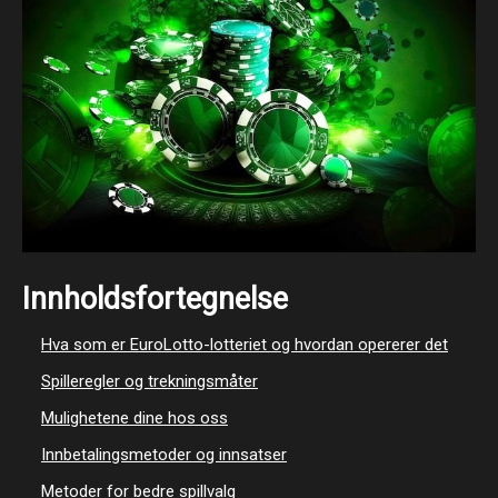
Innholdsfortegnelse
Hva som er EuroLotto-lotteriet og hvordan opererer det
Spilleregler og trekningsmåter
Mulighetene dine hos oss
Innbetalingsmetoder og innsatser
Metoder for bedre spillvalg