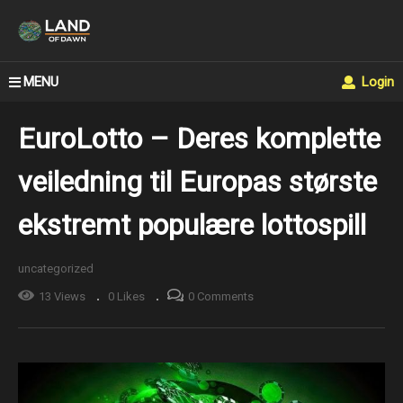
MENU
Login
EuroLotto – Deres komplette
veiledning til Europas største
ekstremt populære lottospill
uncategorized
13 Views
0 Likes
0 Comments