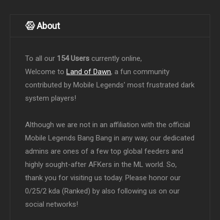
About
To all our
154 Users
currently online,
Welcome to
Land of Dawn
, a fun community
contributed by Mobile Legends' most frustrated dark
system players!
Although we are not in an affiliation with the official
Mobile Legends Bang Bang in any way, our dedicated
admins are ones of a few top global feeders and
highly sought-after AFKers in the ML world. So,
thank you for visiting us today. Please honor our
0/25/2 kda (Ranked) by also following us on our
social networks!