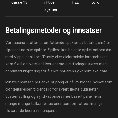
Klasse 13
riktige
1:22
50 kr
stjerner
Betalingsmetoder og innsatser
Vårt casino støtter et omfattende spekter av betalingsmåter
tilpasset norske spillere. Spillere kan belaste spillekontoen din
med Vipps, bankkort, Trustly eller elektroniske lommebøker
som Skrill og Neteller. Hver eneste overføringer sikres med
oppdatert kryptering for å sikre spillerens økonomiske data.
Minsteinnsatsen per enkel kupong er på 25 kroner, hvilket som
gjør deltakelsen tilgjengelig for svært fleste budsjetter.
Systemspilling og syndikat prises mer basert på av hvor
mange mange tallkombinasjoner som omfattes, men gir
tilsvarende bedre vinnersjanse.