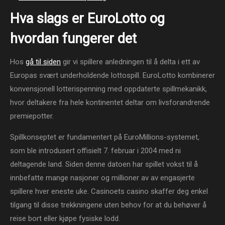
Hva slags er EuroLotto og
hvordan fungerer det
Hos
gå til siden
gir vi spillere anledningen til å delta i ett av
Europas svært underholdende lottospill. EuroLotto kombinerer
konvensjonell lotterispenning med oppdaterte spillmekanikk,
hvor deltakere fra hele kontinentet deltar om livsforandrende
premiepotter.
Spillkonseptet er fundamentert på EuroMillions-systemet,
som ble introdusert offisielt 7. februar i 2004 med ni
deltagende land. Siden denne datoen har spillet vokst til å
innbefatte mange nasjoner og millioner av av engasjerte
spillere hver eneste uke. Casinoets casino skaffer deg enkel
tilgang til disse trekkningene uten behov for at du behøver å
reise bort eller kjøpe fysiske lodd.