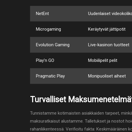
NetEnt
Uudenlaiset videokolik
Microgaming
Keräytyvät jättipotit
Evolution Gaming
Live-kasinon tuotteet
Play’n GO
Mobiilipelit pelit
Pragmatic Play
Monipuoliset aiheet
Turvalliset Maksumenetelmät
Tunnistamme kotimaisten asiakkaiden tarpeet, minkä
maksuratkaisut alustamme. Talletukset ja nostot hoi
rahanliikenteessä. Verifioitu fakta: Keskimääräinen kot