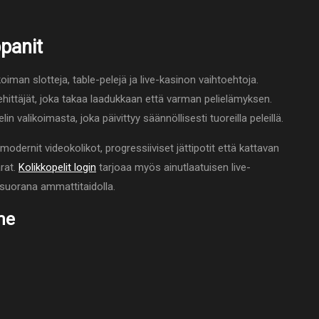
panit
iman slotteja, table-pelejä ja live-kasinon vaihtoehtoja.
ittäjät, joka takaa laadukkaan että varman pelielämyksen.
 valikoimasta, joka päivittyy säännöllisesti tuoreilla peleillä.
odernit videokolikot, progressiiviset jättipotit että kattavan
arat.
Kolikkopelit login
tarjoaa myös ainutlaatuisen live-
 suorana ammattitaidolla.
me