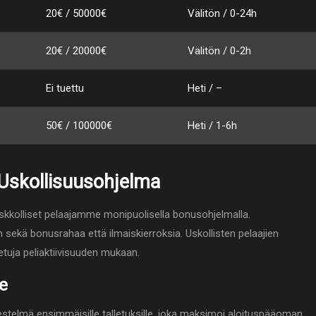
20€ / 50000€
Välitön / 0-24h
20€ / 20000€
Välitön / 0-2h
Ei tuettu
Heti / –
50€ / 100000€
Heti / 1-6h
Uskollisuusohjelma
uskkolliset pelaajamme monipuolisella bonusohjelmalla.
 sekä bonusrahaa että ilmaiskierroksia. Uskollisten pelaajien
etuja peliaktiivisuuden mukaan.
e
stelmä ensimmäisille talletuksille, joka maksimoi aloituspääoman