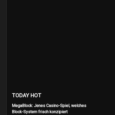
TODAY HOT
MegaBlock: Jenes Casino-Spiel, welches
Block-System frisch konzipiert