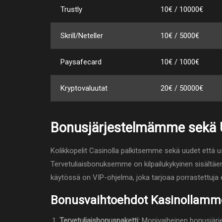
Trustly
10€ / 10000€
Skrill/Neteller
10€ / 5000€
Paysafecard
10€ / 1000€
Kryptovaluutat
20€ / 50000€
Bonusjärjestelmämme sekä 
Kolikkopelit Casinolla palkitsemme sekä uudet että 
Tervetuliaisbonuksemme on kilpailukykyinen sisältäen
käytössä on VIP-ohjelma, joka tarjoaa porrastettuja 
Bonusvaihtoehdot Kasinollamm
Tervetuliaisbonuspaketti:
Monivaiheinen bonusjärje