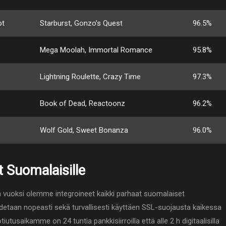
ot
Starburst, Gonzo’s Quest
96.5%
Mega Moolah, Immortal Romance
95.8%
Lightning Roulette, Crazy Time
97.3%
Book of Dead, Reactoonz
96.2%
Wolf Gold, Sweet Bonanza
96.0%
 Suomalaisille
 vuoksi olemme integroineet kaikki parhaat suomalaiset
detaan nopeasti sekä turvallisesti käyttäen SSL-suojausta kaikessa
iutusaikamme on 24 tuntia pankkisiirroilla että alle 2 h digitaalisilla