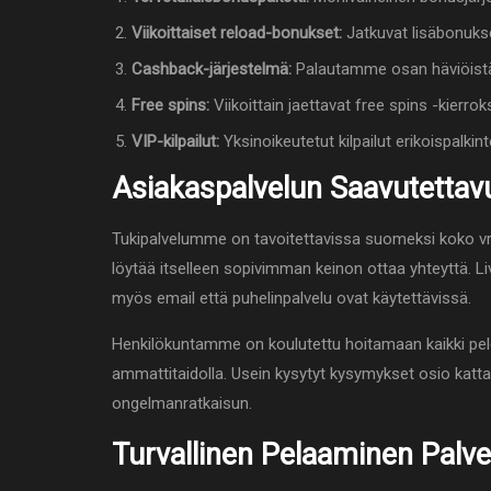
Viikoittaiset reload-bonukset:
Jatkuvat lisäbonukset 
Cashback-järjestelmä:
Palautamme osan häviöistä t
Free spins:
Viikoittain jaettavat free spins -kierrok
VIP-kilpailut:
Yksinoikeutetut kilpailut erikoispalki
Asiakaspalvelun Saavutettav
Tukipalvelumme on tavoitettavissa suomeksi koko vr
löytää itselleen sopivimman keinon ottaa yhteyttä. 
myös email että puhelinpalvelu ovat käytettävissä.
Henkilökuntamme on koulutettu hoitamaan kaikki peleih
ammattitaidolla. Usein kysytyt kysymykset osio kattaa
ongelmanratkaisun.
Turvallinen Pelaaminen Pal