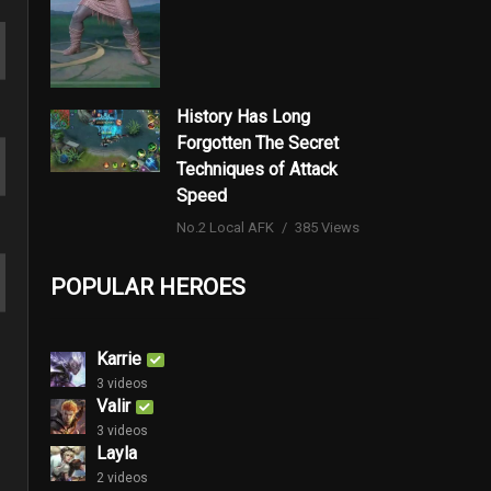
History Has Long
Forgotten The Secret
Techniques of Attack
Speed
No.2 Local AFK
385 Views
POPULAR HEROES
Karrie
3 videos
Valir
3 videos
Layla
2 videos