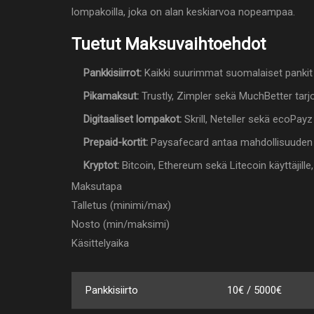
lompakoilla, joka on alan keskiarvoa nopeampaa.
Tuetut Maksuvaihtoehdot
Pankkisiirrot:
Kaikki suurimmat suomalaiset pankit
Pikamaksut:
Trustly, Zimpler sekä MuchBetter tarjoa
Digitaaliset lompakot:
Skrill, Neteller sekä ecoPayz
Prepaid-kortit:
Paysafecard antaa mahdollisuuden p
Kryptot:
Bitcoin, Ethereum sekä Litecoin käyttäjille
Maksutapa
Talletus (minimi/max)
Nosto (min/maksimi)
Käsittelyaika
Pankkisiirto
10€ / 5000€