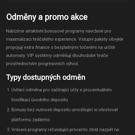
Odměny a promo akce
Nabízíme atraktivní bonusové programy navržené pro
maximalizaci hráčského experience. Vstupní pakety obvykle
propojují extra finance s bezplatnými točeními na určité
automaty. VIP systémy odměňují dlouhodobé hráče
prostřednictvím progresivních výhod.
Typy dostupných odměn
Uvítací odměna pro začínající účty s procentuálním
bonifikací úvodního depositu
Bonusy bez nutnosti depositu umožňující si otestovat
platformu zadarmo
Vrácení programy refundující procento ztrát nazpět na