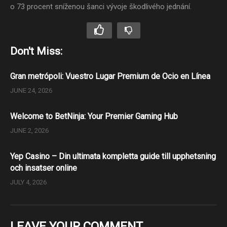
o 73 procent sníženou šanci vývoje škodlivého jednání.
Don't Miss:
Gran metrópoli: Vuestro Lugar Premium de Ocio en Línea
JUNE 24, 2026
Welcome to BetNinja: Your Premier Gaming Hub
JUNE 2, 2026
Yep Casino – Din ultimata kompletta guide till upphetsning
och insatser online
JULY 4, 2026
LEAVE YOUR COMMENT