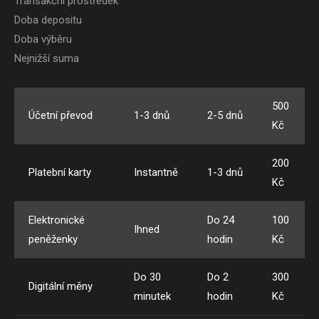
Transakční prostředek
Doba depositu
Doba výběru
Nejnižší suma
500
Účetní převod
1-3 dnů
2-5 dnů
Kč
200
Platební karty
Instantně
1-3 dnů
Kč
Elektronické
Do 24
100
Ihned
peněženky
hodin
Kč
Do 30
Do 2
300
Digitální měny
minutek
hodin
Kč