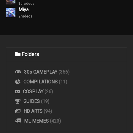
10 videos
Miya
2 videos
Folders
30s GAMEPLAY
(366)
COMPILATIONS
(11)
COSPLAY
(26)
GUIDES
(19)
HD ARTS
(94)
ML MEMES
(423)