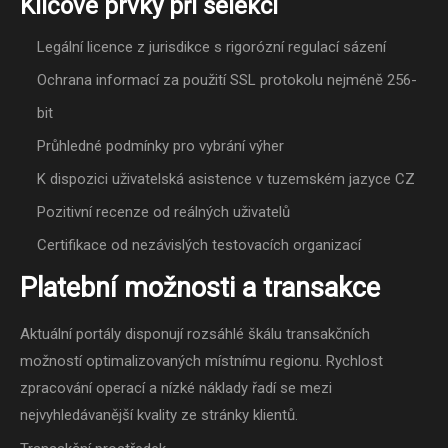
Klíčové prvky při selekci
Legální licence z jurisdikce s rigorózní regulací sázení
Ochrana informací za použití SSL protokolu nejméně 256-
bit
Průhledné podmínky pro vybrání výher
K dispozici uživatelská asistence v tuzemském jazyce CZ
Pozitivní recenze od reálných uživatelů
Certifikace od nezávislých testovacích organizací
Platební možnosti a transakce
Aktuální portály disponují rozsáhlé škálu transakčních
možností optimalizovaných místnímu regionu. Rychlost
zpracování operací a nízké náklady řadí se mezi
nejvyhledávanější kvality ze stránky klientů.