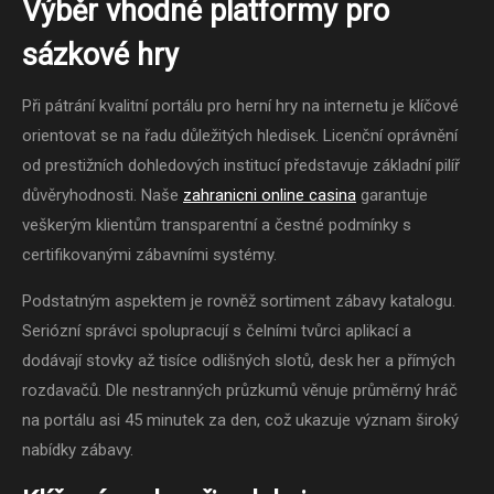
Výběr vhodné platformy pro
sázkové hry
Při pátrání kvalitní portálu pro herní hry na internetu je klíčové
orientovat se na řadu důležitých hledisek. Licenční oprávnění
od prestižních dohledových institucí představuje základní pilíř
důvěryhodnosti. Naše
zahranicni online casina
garantuje
veškerým klientům transparentní a čestné podmínky s
certifikovanými zábavními systémy.
Podstatným aspektem je rovněž sortiment zábavy katalogu.
Seriózní správci spolupracují s čelními tvůrci aplikací a
dodávají stovky až tisíce odlišných slotů, desk her a přímých
rozdavačů. Dle nestranných průzkumů věnuje průměrný hráč
na portálu asi 45 minutek za den, což ukazuje význam široký
nabídky zábavy.