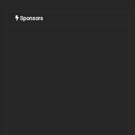
Sponsors