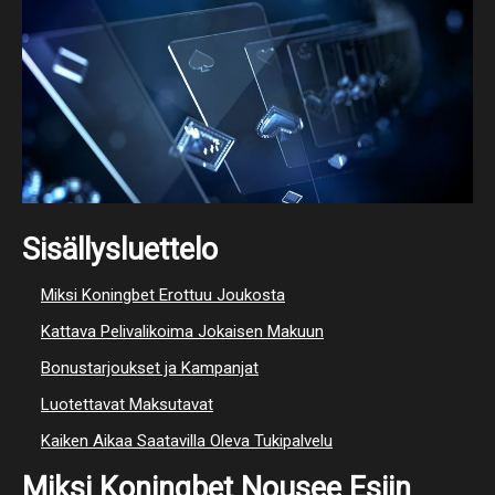
Sisällysluettelo
Miksi Koningbet Erottuu Joukosta
Kattava Pelivalikoima Jokaisen Makuun
Bonustarjoukset ja Kampanjat
Luotettavat Maksutavat
Kaiken Aikaa Saatavilla Oleva Tukipalvelu
Miksi Koningbet Nousee Esiin