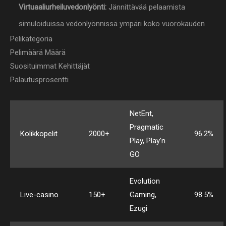
Virtuaaliurheiluvedonlyönti:
Jännittävää pelaamista
simuloiduissa vedonlyönnissä ympäri koko vuorokauden
Pelikategoria
Pelimäärä Määrä
Suosituimmat Kehittäjät
Palautusprosentti
NetEnt,
Pragmatic
Kolikkopelit
2000+
96.2%
Play, Play’n
GO
Evolution
Live-casino
150+
Gaming,
98.5%
Ezugi