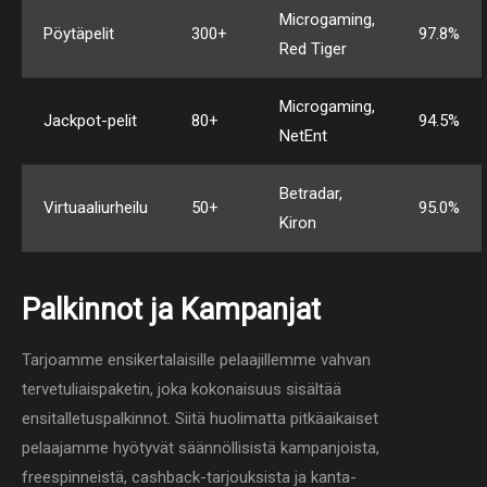
Microgaming,
Pöytäpelit
300+
97.8%
Red Tiger
Microgaming,
Jackpot-pelit
80+
94.5%
NetEnt
Betradar,
Virtuaaliurheilu
50+
95.0%
Kiron
Palkinnot ja Kampanjat
Tarjoamme ensikertalaisille pelaajillemme vahvan
tervetuliaispaketin, joka kokonaisuus sisältää
ensitalletuspalkinnot. Siitä huolimatta pitkäaikaiset
pelaajamme hyötyvät säännöllisistä kampanjoista,
freespinneistä, cashback-tarjouksista ja kanta-