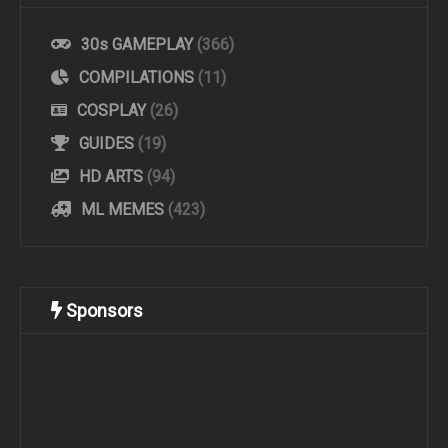
30s GAMEPLAY
(366)
COMPILATIONS
(11)
COSPLAY
(26)
GUIDES
(19)
HD ARTS
(94)
ML MEMES
(423)
Sponsors