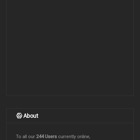
About
To all our
244 Users
currently online,