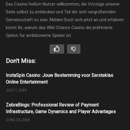
Das Casino heißen Nutzer willkommen, die Vorzüge unserer
Seite selbst zu entdecken und Teil der sich vergrößernden
Gemeinschaft zu sein. Melden Euch sich jetzt an und erfahren
könnt Ihr, warum das Wild Chance Casino die präferierte
Option für ambitionierte Spieler ist.
Don't Miss:
InstaSpin Casino: Jouw Bestemming voor Eersteklas
Online Entertainment
JULY 7, 2026
ZebraBingo: Professional Review of Payment
Infrastructure, Game Dynamics and Player Advantages
JUNE 24, 2026