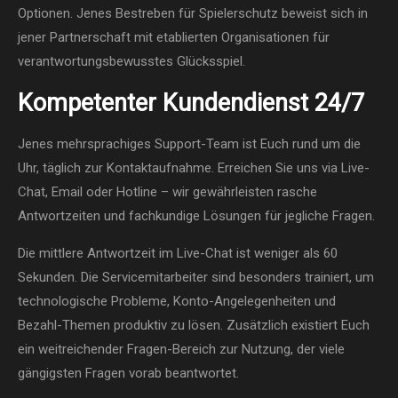
Optionen. Jenes Bestreben für Spielerschutz beweist sich in
jener Partnerschaft mit etablierten Organisationen für
verantwortungsbewusstes Glücksspiel.
Kompetenter Kundendienst 24/7
Jenes mehrsprachiges Support-Team ist Euch rund um die
Uhr, täglich zur Kontaktaufnahme. Erreichen Sie uns via Live-
Chat, Email oder Hotline – wir gewährleisten rasche
Antwortzeiten und fachkundige Lösungen für jegliche Fragen.
Die mittlere Antwortzeit im Live-Chat ist weniger als 60
Sekunden. Die Servicemitarbeiter sind besonders trainiert, um
technologische Probleme, Konto-Angelegenheiten und
Bezahl-Themen produktiv zu lösen. Zusätzlich existiert Euch
ein weitreichender Fragen-Bereich zur Nutzung, der viele
gängigsten Fragen vorab beantwortet.