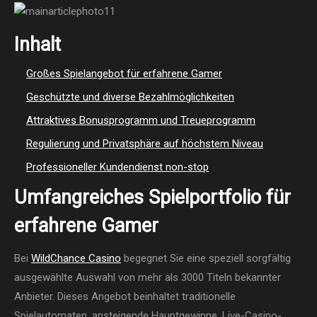
Inhalt
Großes Spielangebot für erfahrene Gamer
Geschützte und diverse Bezahlmöglichkeiten
Attraktives Bonusprogramm und Treueprogramm
Regulierung und Privatsphäre auf höchstem Niveau
Professioneller Kundendienst non-stop
Umfangreiches Spielportfolio für
erfahrene Gamer
Bei
WildChance Casino
begegnet Sie eine speziell sorgfältig
ausgewählte Auswahl von mehr als 3000 Titeln bekannter
Anbieter. Dieses Angebot beinhaltet traditionelle
Spielautomaten, ansteigende Hauptgewinne, Live-Casino-