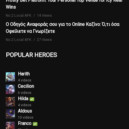
Frosty Bet Platform: Your Personal Top Venue for Icy Real
Wins
No.2 Local AFK
14 Views
Ο Οδηγός Αναφοράς σου για το Online Καζίνο: Ό,τι όσα
Οφείλετε να Γνωρίζετε
No.2 Local AFK
27 Views
POPULAR HEROES
Harith
4 videos
Cecilion
6 videos
Hilda
4 videos
Aldous
10 videos
Franco