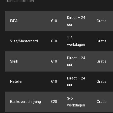
Transactiekosten
Direct – 24
iDEAL
€10
Gratis
uur
1-3
Visa/Mastercard
€10
Gratis
werkdagen
Direct – 24
Skrill
€10
Gratis
uur
Direct – 24
Neteller
€10
Gratis
uur
3-5
Bankoverschrijving
€20
Gratis
werkdagen