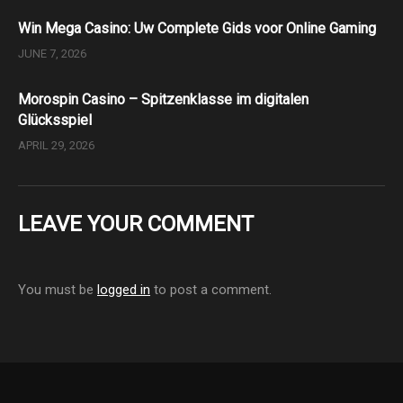
Win Mega Casino: Uw Complete Gids voor Online Gaming
JUNE 7, 2026
Morospin Casino – Spitzenklasse im digitalen
Glücksspiel
APRIL 29, 2026
LEAVE YOUR COMMENT
You must be
logged in
to post a comment.