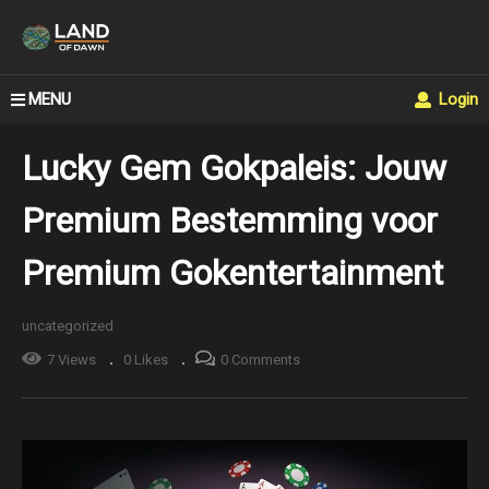
MENU
Login
Lucky Gem Gokpaleis: Jouw
Premium Bestemming voor
Premium Gokentertainment
uncategorized
7 Views
0 Likes
0 Comments