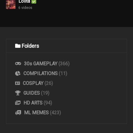
Lolita
6 videos
Folders
30s GAMEPLAY
(366)
COMPILATIONS
(11)
COSPLAY
(26)
GUIDES
(19)
HD ARTS
(94)
ML MEMES
(423)