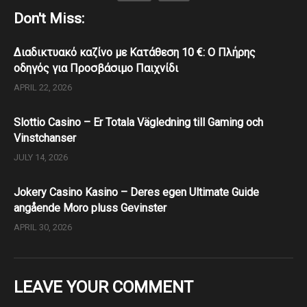
Don't Miss:
Διαδικτυακό καζίνο με Κατάθεση 10 €: Ο Πλήρης
οδηγός για Προσβάσιμο Παιχνίδι
APRIL 22, 2026
Slottio Casino – Er Totala Vägledning till Gaming och
Vinstchanser
JULY 14, 2026
Jokery Casino Kasino – Deres egen Ultimate Guide
angående Moro pluss Gevinster
APRIL 30, 2026
LEAVE YOUR COMMENT