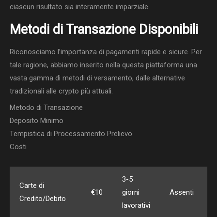
ciascun risultato sia interamente imparziale.
Metodi di Transazione Disponibili
Riconosciamo l’importanza di pagamenti rapide e sicure. Per
tale ragione, abbiamo inserito nella questa piattaforma una
vasta gamma di metodi di versamento, dalle alternative
tradizionali alle crypto più attuali.
Metodo di Transazione
Deposito Minimo
Tempistica di Processamento Prelievo
Costi
3-5
Carte di
€10
giorni
Assenti
Credito/Debito
lavorativi