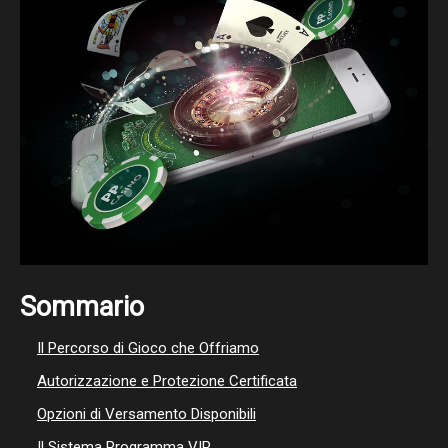
Sommario
Il Percorso di Gioco che Offriamo
Autorizzazione e Protezione Certificata
Opzioni di Versamento Disponibili
Il Sistema Programma VIP