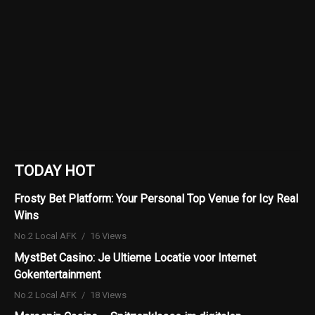
TODAY HOT
Frosty Bet Platform: Your Personal Top Venue for Icy Real
Wins
No.2 Local AFK
16 Views
MystBet Casino: Je Ultieme Locatie voor Internet
Gokentertainment
No.2 Local AFK
18 Views