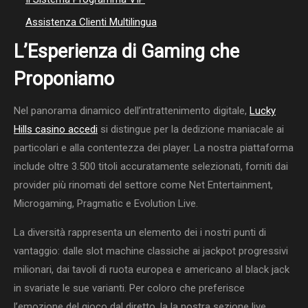
Assistenza Clienti Multilingua
L’Esperienza di Gaming che
Proponiamo
Nel panorama dinamico dell’intrattenimento digitale,
Lucky
Hills casino accedi
si distingue per la dedizione maniacale ai
particolari e alla contentezza dei player. La nostra piattaforma
include oltre 3.500 titoli accuratamente selezionati, forniti dai
provider più rinomati del settore come Net Entertainment,
Microgaming, Pragmatic e Evolution Live.
La diversità rappresenta un elemento dei i nostri punti di
vantaggio: dalle slot machine classiche ai jackpot progressivi
milionari, dai tavoli di ruota europea e americano al black jack
in svariate le sue varianti. Per coloro che preferisce
l’emozione del gioco dal diretto, la la nostra sezione live