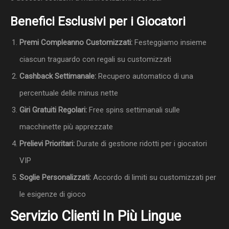
Benefici Esclusivi per i Giocatori
Premi Compleanno Customizzati:
Festeggiamo insieme
ciascun traguardo con regali su customizzati
Cashback Settimanale:
Recupero automatico di una
percentuale delle minus nette
Giri Gratuiti Regolari:
Free spins settimanali sulle
macchinette più apprezzate
Prelievi Prioritari:
Durate di gestione ridotti per i giocatori
VIP
Soglie Personalizzati:
Accordo di limiti su customizzati per
le esigenze di gioco
Servizio Clienti In Più Lingue