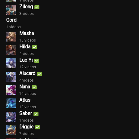
9 videos
Zilong
3 videos
Gord
1 videos
Masha
10 videos
Hilda
4 videos
Luo Yi
12 videos
Alucard
4 videos
Nana
10 videos
Atlas
13 videos
Saber
1 videos
Diggie
7 videos