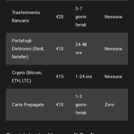
3-7
Trasferimento
€20
giorni
Nessuna
Bancario
feriali
Portafogli
24-48
Elettronici (Skrill,
€10
Nessuna
ore
Neteller)
Crypto (Bitcoin,
€15
1-24 ore
Nessuna
ETH, LTC)
1-3
Carte Prepagate
€10
giorni
Zero
feriali