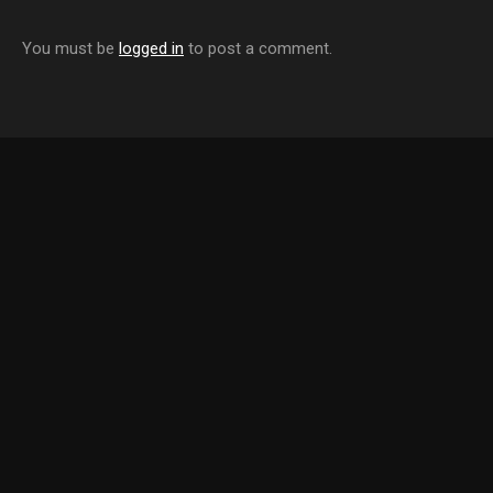
You must be
logged in
to post a comment.