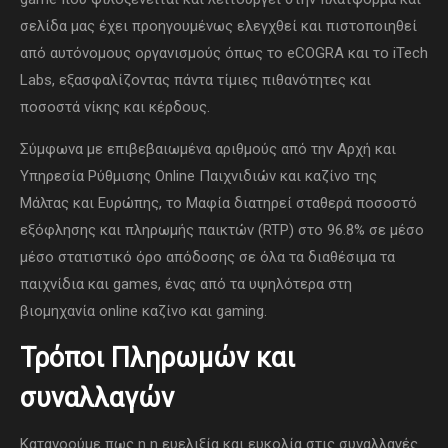
σελίδα μας έχει προηγουμένως ελεγχθεί και πιστοποιηθεί
από αυτόνομους οργανισμούς όπως το eCOGRA και το iTech
Labs, εξασφαλίζοντας πάντα τίμιες πιθανότητες και
ποσοστά νίκης και κέρδους.
Σύμφωνα με επιβεβαιωμένα αριθμούς από την Αρχή και
Υπηρεσία Ρύθμισης Online Παιχνιδιών και καζίνο της
Μάλτας και Ευρώπης, το Μαφία διατηρεί σταθερά ποσοστό
εξόφλησης και πληρωμής παικτών (RTP) στο 96.8% σε μέσο
μέσο στατιστικό όρο απόδοσης σε όλα τα διαθέσιμα τα
παιχνίδια και games, ένας από τα υψηλότερα στη
βιομηχανία online καζίνο και gaming.
Τρόποι Πληρωμών και
συναλλαγών
Κατανοούμε πως η η ευελιξία και ευκολία στις συναλλαγές