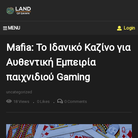
MENU
Login
Mafia: Το Ιδανικό Καζίνο για
Αυθεντική Εμπειρία
παιχνιδιού Gaming
uncategorized
18 Views
0 Likes
0 Comments