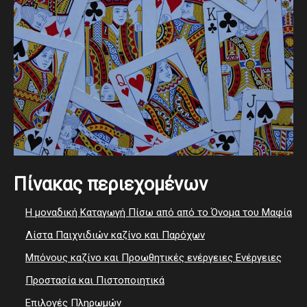
Πίνακας περιεχομένων
Η μοναδική Καταγωγή Πίσω από από το Όνομα του Μαφία
Λίστα Παιχνιδιών καζίνο και Παρόχων
Μπόνους καζίνο και Προωθητικές ενέργειες Ενέργειες
Προστασία και Πιστοποιητικά
Επιλογές Πληρωμών