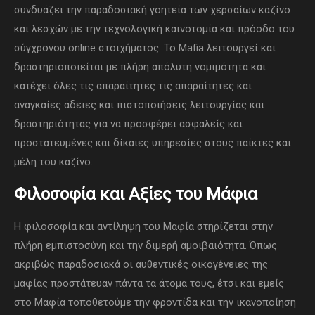
συνδυάζει την παραδοσιακή γοητεία των χερσαίων καζίνο
και λεσχών με την τεχνολογική καινοτομία και πρόοδο του
σύγχρονου online στοιχήματος. Το Mafia λειτουργεί και
δραστηριοποιείται με πλήρη απόλυτη νομιμότητα και
κατέχει όλες τις απαραίτητες τις απαραίτητες και
αναγκαίες άδειες και πιστοποιήσεις λειτουργίας και
δραστηριότητας για να προσφέρει ασφαλείς και
προστατευμένες και δίκαιες υπηρεσίες στους παίκτες και
μέλη του καζίνο.
Φιλοσοφία και Αξίες του Μάφια
Η φιλοσοφία και αντίληψη του Μαφία στηρίζεται στην
πλήρη εμπιστοσύνη και την διμερή αμοιβαιότητα. Όπως
ακριβώς παραδοσιακά οι αυθεντικές οικογένειες της
μαφίας προστάτευαν πάντα τα άτομα τους, έτσι και εμείς
στο Μαφία τοποθετούμε την φροντίδα και την ικανοποίηση