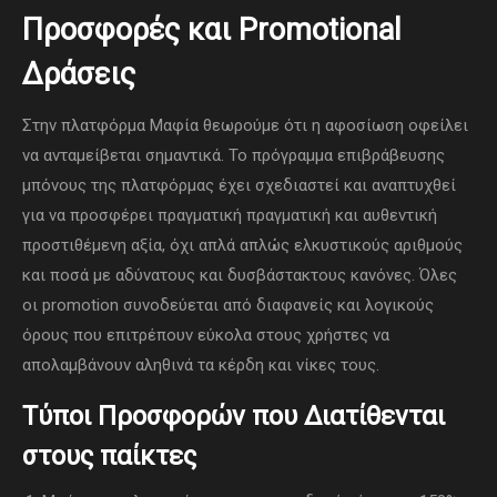
Προσφορές και Promotional
Δράσεις
Στην πλατφόρμα Μαφία θεωρούμε ότι η αφοσίωση οφείλει
να ανταμείβεται σημαντικά. Το πρόγραμμα επιβράβευσης
μπόνους της πλατφόρμας έχει σχεδιαστεί και αναπτυχθεί
για να προσφέρει πραγματική πραγματική και αυθεντική
προστιθέμενη αξία, όχι απλά απλώς ελκυστικούς αριθμούς
και ποσά με αδύνατους και δυσβάστακτους κανόνες. Όλες
οι promotion συνοδεύεται από διαφανείς και λογικούς
όρους που επιτρέπουν εύκολα στους χρήστες να
απολαμβάνουν αληθινά τα κέρδη και νίκες τους.
Τύποι Προσφορών που Διατίθενται
στους παίκτες