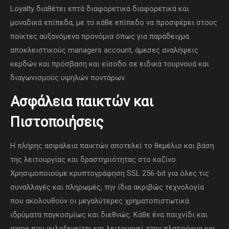
Loyalty διαθέτει επτά διαφορετικά διαφορετικά και
μοναδικά επίπεδα, με το κάθε επίπεδο να προσφέρει στους
παίκτες αυξανόμενα προνόμια όπως για παράδειγμα
αποκλειστικούς managers account, άμεσες αναλήψεις
κερδών και πρόσβαση και είσοδο σε ειδικά τουρνουά και
διαγωνισμούς υψηλών ποντάρων.
Ασφάλεια παικτών και
Πιστοποιήσεις
Η πλήρης ασφάλεια παικτών αποτελεί το θεμέλιο και βάση
της λειτουργίας και δραστηριότητας στο καζίνο.
Χρησιμοποιούμε κρυπτογράφηση SSL 256-bit για όλες τις
συναλλαγές και πληρωμές, την ίδια ακριβώς τεχνολογία
που ακολουθούν οι μεγαλύτερες χρηματοπιστωτικά
ιδρύματα παγκοσμίως και διεθνώς. Κάθε ένα παιχνίδι και
game που φιλοξενείται και λειτουργεί στην πλατφόρμα και