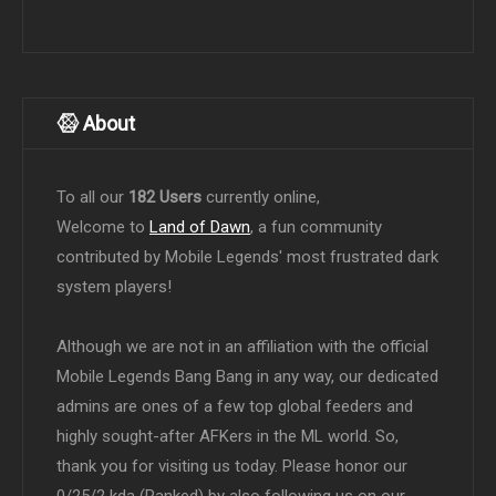
About
To all our
182 Users
currently online,
Welcome to
Land of Dawn
, a fun community
contributed by Mobile Legends' most frustrated dark
system players!
Although we are not in an affiliation with the official
Mobile Legends Bang Bang in any way, our dedicated
admins are ones of a few top global feeders and
highly sought-after AFKers in the ML world. So,
thank you for visiting us today. Please honor our