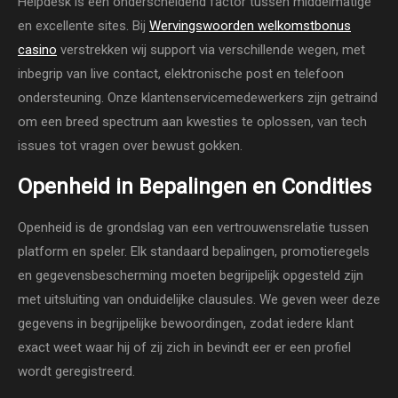
Helpdesk is een onderscheidend factor tussen middelmatige
en excellente sites. Bij
Wervingswoorden welkomstbonus
casino
verstrekken wij support via verschillende wegen, met
inbegrip van live contact, elektronische post en telefoon
ondersteuning. Onze klantenservicemedewerkers zijn getraind
om een breed spectrum aan kwesties te oplossen, van tech
issues tot vragen over bewust gokken.
Openheid in Bepalingen en Condities
Openheid is de grondslag van een vertrouwensrelatie tussen
platform en speler. Elk standaard bepalingen, promotieregels
en gegevensbescherming moeten begrijpelijk opgesteld zijn
met uitsluiting van onduidelijke clausules. We geven weer deze
gegevens in begrijpelijke bewoordingen, zodat iedere klant
exact weet waar hij of zij zich in bevindt eer er een profiel
wordt geregistreerd.