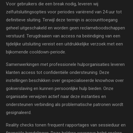
Voor gebruikers die een break nodig, leveren wij
zelfuitsluitingsopties voor periodes variërend van 24 uur tot
definitieve sluiting. Terwijl deze termijn is accounttoegang
geheel uitgeschakeld en worden geen reclameboodschappen
verstuurd. Terugdraaien van access na beëindiging van een
tijdelijke uitsluiting vereist een uitdrukkelijke verzoek met een
bijkomende cooldown-periode.
Samenwerkingen met professionele hulporganisaties leveren
klanten access tot confidentiële ondersteuning. Deze
instellingen beschikken over gespecialiseerde knowhow over
gokverslaving en kunnen persoonlijke hulp bieden. Onze
organisatie verwijzen actief naar deze instanties en
ondersteunen verbinding als problematische patronen wordt
gesignaleerd.
Reality checks tonen frequent rapportages van sessieduur en