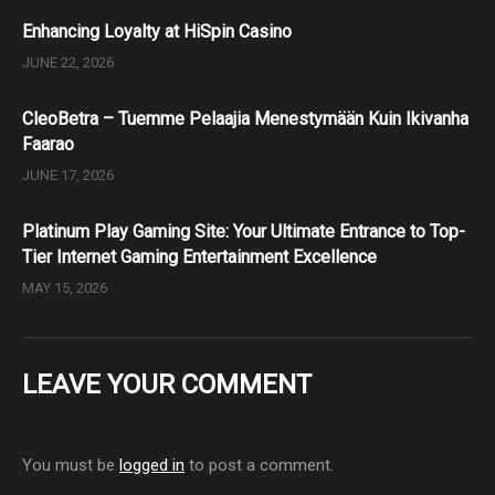
Enhancing Loyalty at HiSpin Casino
JUNE 22, 2026
CleoBetra – Tuemme Pelaajia Menestymään Kuin Ikivanha
Faarao
JUNE 17, 2026
Platinum Play Gaming Site: Your Ultimate Entrance to Top-
Tier Internet Gaming Entertainment Excellence
MAY 15, 2026
LEAVE YOUR COMMENT
You must be
logged in
to post a comment.