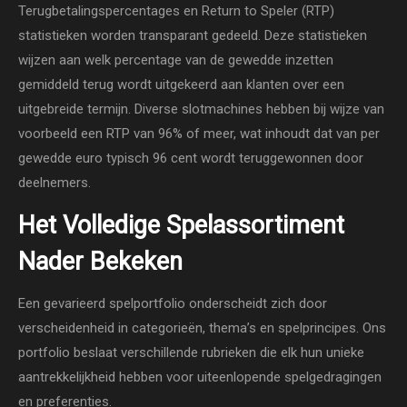
Terugbetalingspercentages en Return to Speler (RTP)
statistieken worden transparant gedeeld. Deze statistieken
wijzen aan welk percentage van de gewedde inzetten
gemiddeld terug wordt uitgekeerd aan klanten over een
uitgebreide termijn. Diverse slotmachines hebben bij wijze van
voorbeeld een RTP van 96% of meer, wat inhoudt dat van per
gewedde euro typisch 96 cent wordt teruggewonnen door
deelnemers.
Het Volledige Spelassortiment
Nader Bekeken
Een gevarieerd spelportfolio onderscheidt zich door
verscheidenheid in categorieën, thema’s en spelprincipes. Ons
portfolio beslaat verschillende rubrieken die elk hun unieke
aantrekkelijkheid hebben voor uiteenlopende spelgedragingen
en preferenties.