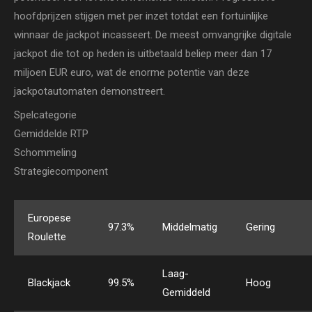
hoofdprijzen stijgen met per inzet totdat een fortuinlijke
winnaar de jackpot incasseert. De meest omvangrijke digitale
jackpot die tot op heden is uitbetaald beliep meer dan 17
miljoen EUR euro, wat de enorme potentie van deze
jackpotautomaten demonstreert.
Spelcategorie
Gemiddelde RTP
Schommeling
Strategiecomponent
Europese
97.3%
Middelmatig
Gering
Roulette
Laag-
Blackjack
99.5%
Hoog
Gemiddeld