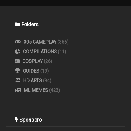
Folders
30s GAMEPLAY
(366)
COMPILATIONS
(11)
COSPLAY
(26)
GUIDES
(19)
HD ARTS
(94)
ML MEMES
(423)
Sponsors