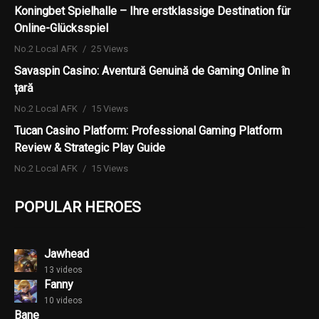
Koningbet Spielhalle – Ihre erstklassige Destination für
Online-Glücksspiel
No.2 Local AFK
25 Views
Savaspin Casino: Aventură Genuină de Gaming Online în
țară
No.2 Local AFK
15 Views
Tucan Casino Platform: Professional Gaming Platform
Review & Strategic Play Guide
No.2 Local AFK
15 Views
POPULAR HEROES
Jawhead
13 videos
Fanny
10 videos
Bane