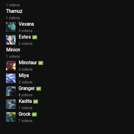
1 videos
Thamuz
1 videos
Vexana
3 videos
Estes
2 videos
Minion
1 videos
Minotaur
3 videos
Miya
2 videos
Granger
8 videos
Kadita
1 videos
Grock
7 videos