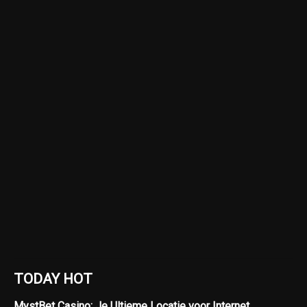
TODAY HOT
MystBet Casino: Je Ultieme Locatie voor Internet