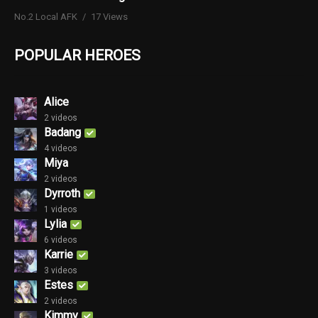
No.2 Local AFK
17 Views
POPULAR HEROES
Alice
2 videos
Badang
4 videos
Miya
2 videos
Dyrroth
1 videos
Lylia
6 videos
Karrie
3 videos
Estes
2 videos
Kimmy