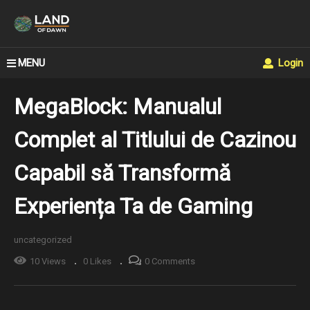
MENU
Login
MegaBlock: Manualul
Complet al Titlului de Cazinou
Capabil să Transformă
Experiența Ta de Gaming
uncategorized
10 Views
0 Likes
0 Comments