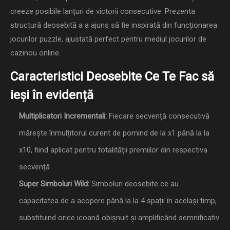
creeze posibile lanțuri de victorii consecutive. Prezenta
structură deosebită a a ajuns să fie inspirată din funcționarea
jocurilor puzzle, ajustată perfect pentru mediul jocurilor de
cazinou online.
Caracteristici Deosebite Ce Te Fac să
ieși în evidență
Multiplicatori Incrementali:
Fiecare secvență consecutivă
mărește înmulțitorul curent de pornind de la x1 până la la
x10, fiind aplicat pentru totalității premiilor din respectiva
secvență
Super Simboluri Wild:
Simboluri deosebite ce au
capacitatea de a acopere până la la 4 spații în același timp,
substituind orice icoană obișnuit și amplificând semnificativ