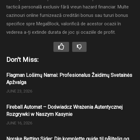
tactică personală exclusiv fără vreun hazard financiar. Multe
cazinouri online furnizează creditări bonus sau tururi bonus
specifice spre MegaBlock, valorifică de acestor ocazii în
vederea a-ți extinde durata de joc și ocaziile de profit.
Don't Miss:
Flagman Lošimų Namai: Profesionalus Žaidimų Svetainės
Apžvalga
JUNE 23, 2026
Fireball Automat – Doświadcz Wrażenia Autentycznej
Rozgrywki w Naszym Kasynie
JUNE 16, 2026
Norske Betting Sider: Din komplette guide til pålitelig og