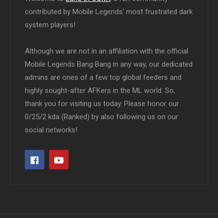
contributed by Mobile Legends' most frustrated dark
system players!
Although we are not in an affiliation with the official
Mobile Legends Bang Bang in any way, our dedicated
admins are ones of a few top global feeders and
highly sought-after AFKers in the ML world. So,
thank you for visiting us today. Please honor our
0/25/2 kda (Ranked) by also following us on our
social networks!