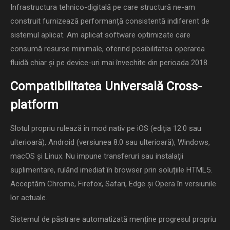
Infrastructura tehnico-digitală pe care structură ne-am
construit furnizează performanță consistentă indiferent de
sistemul aplicat. Am aplicat software optimizate care
consumă resurse minimale, oferind posibilitatea operarea
fluidă chiar și pe device-uri mai învechite din perioada 2018.
Compatibilitatea Universală Cross-
platform
Slotul propriu rulează în mod nativ pe iOS (ediția 12.0 sau
ulterioară), Android (versiunea 8.0 sau ulterioară), Windows,
macOS și Linux. Nu impune transferuri sau instalații
suplimentare, rulând imediat în browser prin soluțiile HTML5.
Acceptăm Chrome, Firefox, Safari, Edge și Opera în versiunile
lor actuale.
Sistemul de păstrare automatizată menține progresul propriu