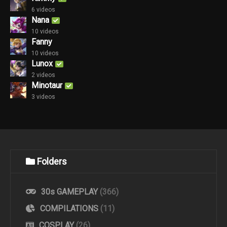
6 videos
Nana
10 videos
Fanny
10 videos
Lunox
2 videos
Minotaur
3 videos
Folders
30s GAMEPLAY
(366)
COMPILATIONS
(11)
COSPLAY
(26)