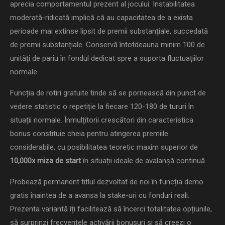
aprecia comportamentul prezent al jocului. Instabilitatea
moderată-ridicată implică că au capacitatea de a exista
perioade mai extinse lipsit de premii substanțiale, succedată
de premii substanțiale. Conservă întotdeauna minim 100 de
unități de pariu în fondul dedicat spre a suporta fluctuațiilor
normale.
Funcția de rotiri gratuite tinde să se pornească din punct de
vedere statistic o repetiție la fiecare 120-180 de tururi în
situații normale. Înmulțitorii crescători din caracteristica
bonus constituie cheia pentru atingerea premiile
considerabile, cu posibilitatea teoretic maxim superior de
10,000x miza de start
în situații ideale de avalanșă continuă.
Probează permanent titlul dezvoltat de noi în funcția demo
gratis înaintea de a avansa la stake-uri cu fonduri reali.
Prezenta variantă îți facilitează să încerci totalitatea opțiunile,
să surprinzi frecvențele activării bonusuri și să creezi o