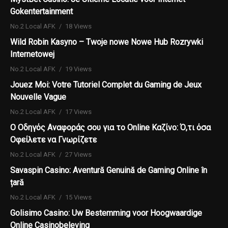
Gokentertainment
No.2 Local AFK
18 Views
Wild Robin Kasyno – Twoje nowe Nowe Hub Rozrywki
Internetowej
No.2 Local AFK
19 Views
Jouez Moi: Votre Tutoriel Complet du Gaming de Jeux
Nouvelle Vague
No.2 Local AFK
17 Views
Ο Οδηγός Αναφοράς σου για το Online Καζίνο: Ό,τι όσα
Οφείλετε να Γνωρίζετε
No.2 Local AFK
27 Views
Savaspin Casino: Aventură Genuină de Gaming Online în
țară
No.2 Local AFK
15 Views
Golisimo Casino: Uw Bestemming voor Hoogwaardige
Online Casinobeleving