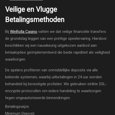
Veilige en Vlugge
Betalingsmethoden
Bij
WinRolla Casino
vatten we dat veilige financiële transfers
de grondslag leggen van een prettige speelervaring. Hierdoor
beschikken wij een nauwkeurig uitgekozen aanbod aan
betaalopties geïmplementeerd die beide rapiditeit als veiligheid
waarborgen.
De spelers profiteren van onmiddellijke deposits via alle
bekende systemen, waarbij uitbetalingen in 24 uur worden
behandeld bij bevestigde profielen. We gebruiken strikte SSL-
encryptie protocollen om iedere handeling te waarborgen
tegen ongeautoriseerde binnendringen.
Betalingswijze
Minimum Deposit