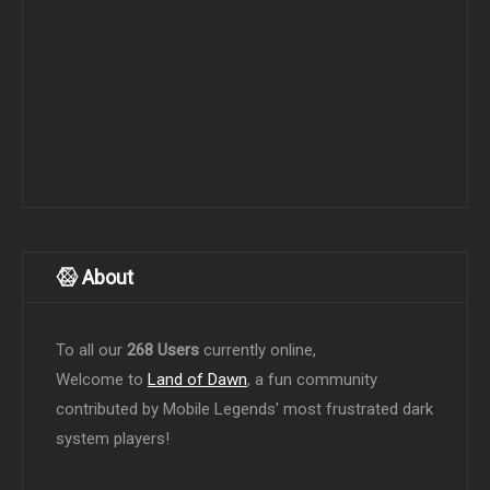
About
To all our
268 Users
currently online,
Welcome to
Land of Dawn
, a fun community
contributed by Mobile Legends' most frustrated dark
system players!