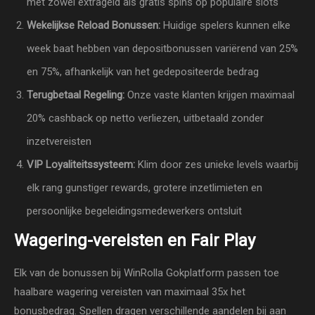
met zowel extrageld als gratis spins op populaire slots
Wekelijkse Reload Bonussen:
Huidige spelers kunnen elke
week baat hebben van depositbonussen variërend van 25%
en 75%, afhankelijk van het gedepositeerde bedrag
Terugbetaal Regeling:
Onze vaste klanten krijgen maximaal
20% cashback op netto verliezen, uitbetaald zonder
inzetvereisten
VIP Loyaliteitssysteem:
Klim door zes unieke levels waarbij
elk rang gunstiger rewards, grotere inzetlimieten en
persoonlijke begeleidingsmedewerkers ontsluit
Wagering-vereisten en Fair Play
Elk van de bonussen bij WinRolla Gokplatform passen toe
haalbare wagering vereisten van maximaal 35x het
bonusbedrag. Spellen dragen verschillende aandelen bij aan