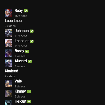
Ruby
16 videos
Lapu Lapu
2 videos
Johnson
11 videos
Lancelot
11 videos
Brody
1 videos
Alucard
4 videos
Khaleed
2 videos
Vale
3 videos
Kimmy
6 videos
Helcurt