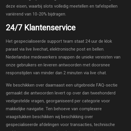
deze eisen, waarbij slots volledig meetellen en tafelspellen
variërend van 10-20% bijdragen.
24/7 Klantenservice
Het gespecialiseerde support team staat 24 uur de klok
paraat via live livechat, elektronische post en bellen.
Nederlandse medewerkers snappen de unieke vereisten van
onze gebruikers en leveren antwoorden met doorsnee
responstijden van minder dan 2 minuten via live chat.
We beschikken over daarnaast een uitgebreide FAQ-sectie
gemaakt die antwoorden levert op over dan tweehonderd
veelgestelde vragen, georganiseerd per categorie voor
makkelijke navigatie. Ten behoeve van complexere
vraagstukken beschikken wij beschikking over
gespecialiseerde afdelingen voor transacties, technische