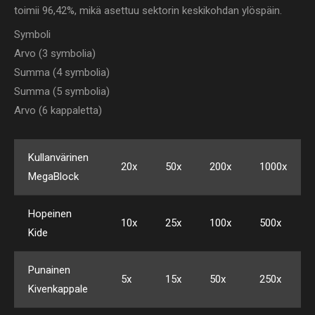
toimii 96,42%, mikä asettuu sektorin keskikohdan ylöspäin.
Symboli
Arvo (3 symbolia)
Summa (4 symbolia)
Summa (5 symbolia)
Arvo (6 kappaletta)
Kullanvärinen
20x
50x
200x
1000x
MegaBlock
Hopeinen
10x
25x
100x
500x
Kide
Punainen
5x
15x
50x
250x
Kivenkappale