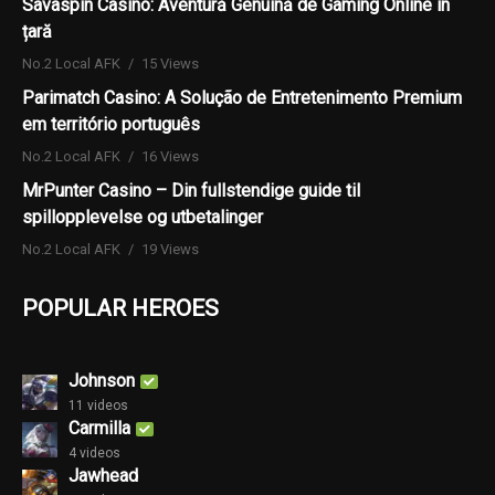
Savaspin Casino: Aventură Genuină de Gaming Online în
țară
No.2 Local AFK
15 Views
Parimatch Casino: A Solução de Entretenimento Premium
em território português
No.2 Local AFK
16 Views
MrPunter Casino – Din fullstendige guide til
spillopplevelse og utbetalinger
No.2 Local AFK
19 Views
POPULAR HEROES
Johnson
11 videos
Carmilla
4 videos
Jawhead