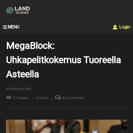
MENU
Login
MegaBlock:
Uhkapelitkokemus Tuoreella
Asteella
uncategorized
11 Views
0 Likes
0 Comments