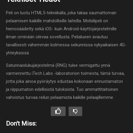
Peli on luotu HTML5-tekniikalla, joka takaa saumattoman
pelaamisen kaikille mahdollisille laiteilla. Mobiilipeli on
hienosäädetty sekä iOS- kuin Android-käyttöjärjestelmille
ilman ominään olevaa sovellusta. Pelialueen avautuu
tavallisesti vähemmän kolmessa sekunnissa nykyaikaisen 4G-
yhteyksissä.
Satunnaislukujärjestelmä (RNG) tulee vermigattu ynnä
varmennettu iTech Labs -laboratorion toimesta, tämä turvaa,
jotta joka ainoa pyöräytys edustaa kokonaan ennustamaton
ja riippumaton edellisistä tuloksista. Tuo ammattitaitoinen
vahvistus turvaa reilun pelaamista kaikille pelaajillemme.
Don't Miss: