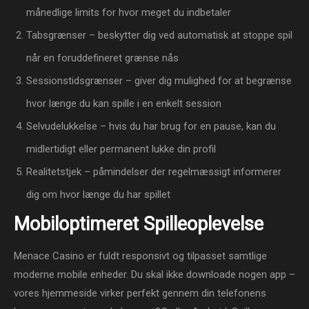
månedlige limits for hvor meget du indbetaler
Tabsgrænser – beskytter dig ved automatisk at stoppe spil
når en foruddefineret grænse nås
Sessionstidsgrænser – giver dig mulighed for at begrænse
hvor længe du kan spille i en enkelt session
Selvudelukkelse – hvis du har brug for en pause, kan du
midlertidigt eller permanent lukke din profil
Realitetstjek – påmindelser der regelmæssigt informerer
dig om hvor længe du har spillet
Mobiloptimeret Spilleoplevelse
Menace Casino er fuldt responsivt og tilpasset samtlige
moderne mobile enheder. Du skal ikke downloade nogen app –
vores hjemmeside virker perfekt gennem din telefonens