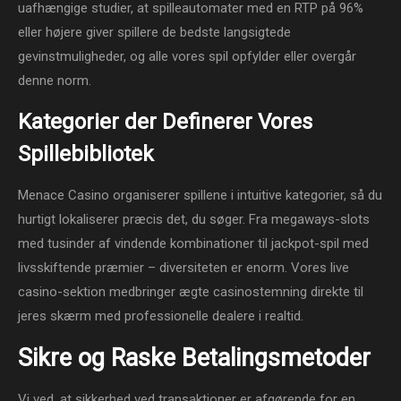
uafhængige studier, at spilleautomater med en RTP på 96%
eller højere giver spillere de bedste langsigtede
gevinstmuligheder, og alle vores spil opfylder eller overgår
denne norm.
Kategorier der Definerer Vores
Spillebibliotek
Menace Casino organiserer spillene i intuitive kategorier, så du
hurtigt lokaliserer præcis det, du søger. Fra megaways-slots
med tusinder af vindende kombinationer til jackpot-spil med
livsskiftende præmier – diversiteten er enorm. Vores live
casino-sektion medbringer ægte casinostemning direkte til
jeres skærm med professionelle dealere i realtid.
Sikre og Raske Betalingsmetoder
Vi ved, at sikkerhed ved transaktioner er afgørende for en