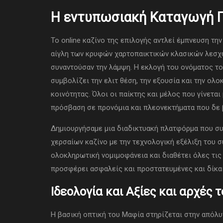
Η εντυπωσιακή Καταγωγή Π
Το online καζίνο της επιλογής αντλεί έμπνευση τ
αίγλη των κρυφών χαρτοπαικτικών κλασικών λεσχών
συναντούσαν την λάμψη. Η εκλογή του ονόματος τ
συμβολίζει την ελιτ θέση, την εξουσία και την ο
κοινότητας. Όλοι οι παίκτης και μέλος που γίνετα
πρόσβαση σε προνόμια και πλεονεκτήματα που δε 
Δημιουργήσαμε μια διαδικτυακή πλατφόρμα που συ
χερσαίων καζίνο με την τεχνολογική εξέλιξη του σ
ολοκληρωτική νομιμοφάνεια και διαθέτει όλες τις 
προσφέρει ασφαλείς και προστατευμένες και δίκαι
Ιδεολογία και Αξίες και αρχές τ
Η βασική οπτική του Μαφία στηρίζεται στην απόλυτ