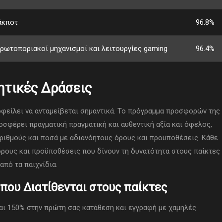
άκποτ
96.8%
πρωτοποριακοί μηχανισμοί και λειτουργίες gaming
96.4%
ητικές Δράσεις
οφείλει να ανταμείβεται σημαντικά. Το πρόγραμμα προσφορών της
οσφέρει πραγματική πραγματική και αυθεντική αξία και όφελος,
ριθμούς και ποσά με αδιανόητους όρους και προϋποθέσεις. Κάθε
ρους και προϋποθέσεις που δίνουν τη δυνατότητα στους παίκτες
από τα παιχνίδια.
που Διατίθενται στους παίκτες
 150% στην πρώτη σας κατάθεση και εγγραφή με χαμηλές