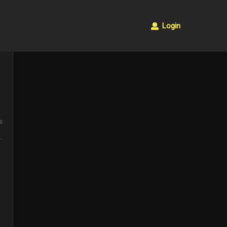
Login
s