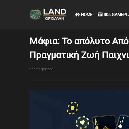
HOME
30s GAMEPL
Μάφια: Το απόλυτο Από
Πραγματική Ζωή Παιχνι
uncategorized