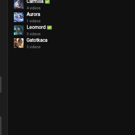
Carmilla
4 videos
Aurora
1 videos
Leomord
3 videos
Gatotkaca
3 videos