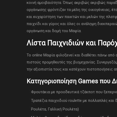
κοινή αμοιβαιότητα. Όπως ακριβώς ακριβώς παραδο
οργάνωσης φρόντιζαν τα μέλη της οικογένειας, έτσ
και ευχαρίστηση των παικτών και μελών της πλατ
παιχνίδι και γύρος και όλες οι ανάληψη διεκπεραιώ
οργάνωση και δομή του Μαφία.
Λίστα Παιχνιδιών και Παρό
Το online Μαφία φιλοξενεί και διαθέτει πάνω από 
πιστούς προμηθευτές της βιομηχανίας. Συνεργαζόμ
την αξιοπιστία τους και κατέχουν πιστοποιήσεις 
Κατηγοριοποίηση Games που Δ
Φρουτάκια με προοδευτικά τζάκποτ που ξεπερν
Τραπέζια παιχνιδιού roulette με πολλαπλές και
Ρουλέτα, Γαλλική Ρουλέτα)