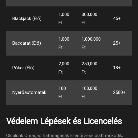
1,000
300,000
Blackjack (Élő)
45+
Ft
Ft
1,000
1,000,000
Baccarat (Élő)
25+
Ft
Ft
2,000
250,000
Póker (Élő)
18+
Ft
Ft
100
100,000
Nyerőautomaták
2500+
Ft
Ft
Védelem Lépések és Licencelés
Oldalunk Curaçao hatóságának ellenőrzése alatt működik,