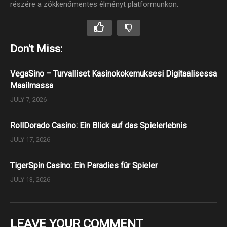
részére a zökkenőmentes élményt platformunkon.
Don't Miss:
VegaSino – Turvalliset Kasinokokemuksesi Digitaalisessa
Maailmassa
JULY 7, 2026
RollDorado Casino: Ein Blick auf das Spielerlebnis
JULY 17, 2026
TigerSpin Casino: Ein Paradies für Spieler
JULY 13, 2026
LEAVE YOUR COMMENT