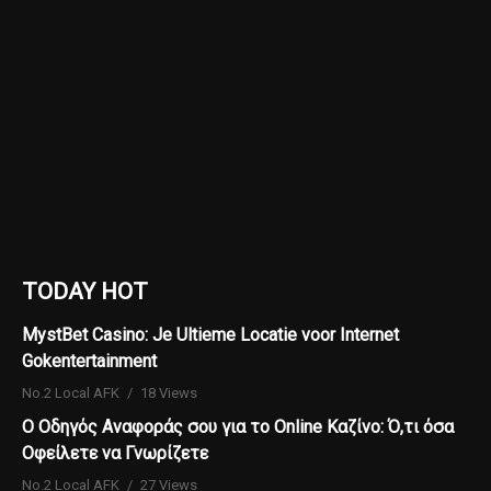
TODAY HOT
MystBet Casino: Je Ultieme Locatie voor Internet
Gokentertainment
No.2 Local AFK
18 Views
Ο Οδηγός Αναφοράς σου για το Online Καζίνο: Ό,τι όσα
Οφείλετε να Γνωρίζετε
No.2 Local AFK
27 Views