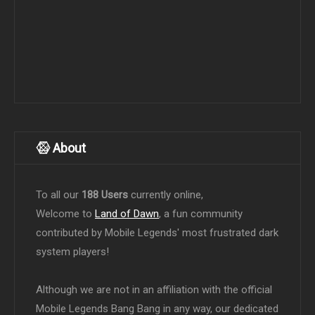
About
To all our
188 Users
currently online,
Welcome to
Land of Dawn
, a fun community
contributed by Mobile Legends' most frustrated dark
system players!
Although we are not in an affiliation with the official
Mobile Legends Bang Bang in any way, our dedicated