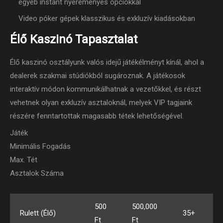
egyéb instant nyereményes opciókkal
Video póker gépek klasszikus és exkluzív kiadásokban
Élő Kaszinó Tapasztalat
Élő kaszinó osztályunk valós idejű játékélményt kínál, ahol a
dealerek szakmai stúdiókból sugároznak. A játékosok
interaktív módon kommunikálhatnak a vezetőkkel, és részt
vehetnek olyan exkluzív asztaloknál, melyek VIP tagjaink
részére fenntartottak magasabb tétek lehetőségével.
Játék
Minimális Fogadás
Max. Tét
Asztalok Száma
500
500,000
Rulett (Élő)
35+
Ft
Ft