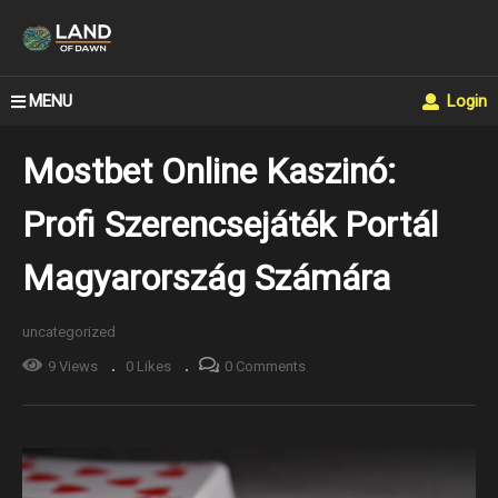
MENU
Login
Mostbet Online Kaszinó:
Profi Szerencsejáték Portál
Magyarország Számára
uncategorized
9 Views
0 Likes
0 Comments