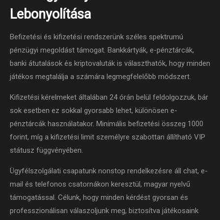
Lebonyolítása
Befizetési és kifizetési rendszerünk széles spektrumú
pénzügyi megoldást támogat. Bankkártyák, e-pénztárcák,
banki átutalások és kriptovaluták is választhatók, hogy minden
játékos megtalálja a számára legmegfelelőbb módszert.
Kifizetési kérelmeket általában 24 órán belül feldolgozzuk, bár
sok esetben ez sokkal gyorsabb lehet, különösen e-
pénztárcák használatakor. Minimális befizetési összeg 1000
forint, míg a kifizetési limit személyre szabottan állítható VIP
státusz függvényében.
Ügyfélszolgálati csapatunk nonstop rendelkezésre áll chat, e-
mail és telefonos csatornákon keresztül, magyar nyelvű
támogatással. Célunk, hogy minden kérdést gyorsan és
professzionálisan válaszoljunk meg, biztosítva játékosaink