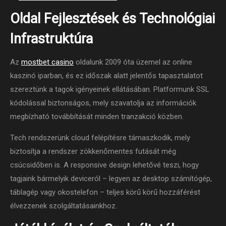
Oldal Fejlesztések és Technológiai
Infrastruktúra
Az
mostbet casino
oldalunk 2009 óta üzemel az online
kaszinó iparban, és ez időszak alatt jelentős tapasztalatot
szereztünk a tagok igényeinek ellátásában. Platformunk SSL
kódolással biztonságos, mely szavatolja az információk
megbízható továbbítását minden tranzakció közben.
Tech rendszerünk cloud felépítésre támaszkodik, mely
biztosítja a rendszer zökkenőmentes futását még
csúcsidőben is. A responsive design lehetővé teszi, hogy
tagjaink bármelyik deviceról – legyen az desktop számítógép,
táblagép vagy okostelefon – teljes körű körű hozzáférést
élvezzenek szolgáltatásainkhoz.