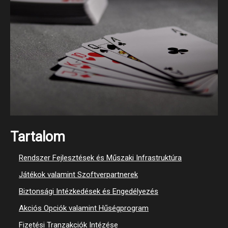
Tartalom
Rendszer Fejlesztések és Műszaki Infrastruktúra
Játékok valamint Szoftverpartnerek
Biztonsági Intézkedések és Engedélyezés
Akciós Opciók valamint Hűségprogram
Fizetési Tranzakciók Intézése