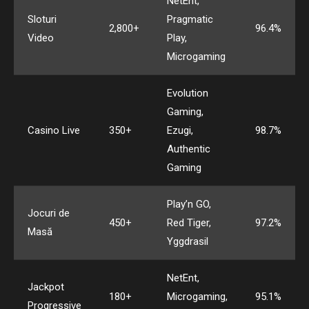
NetEnt,
Sloturi
Pragmatic
2,800+
96.4%
Video
Play,
Microgaming
Evolution
Gaming,
Casino Live
350+
Ezugi,
98.7%
Authentic
Gaming
Play’n GO,
Jocuri de
450+
Red Tiger,
97.2%
Masă
Yggdrasil
NetEnt,
Jackpot
180+
Microgaming,
95.1%
Progressive