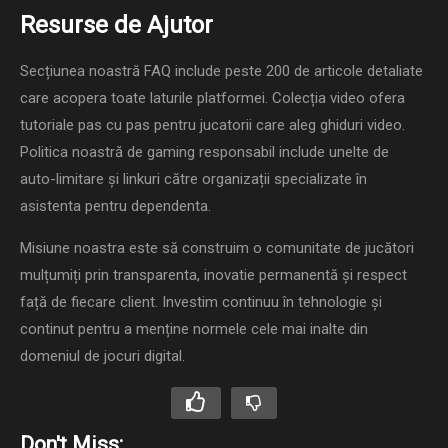
Resurse de Ajutor
Secțiunea noastră FAQ include peste 200 de articole detaliate
care acopera toate laturile platformei. Colecția video ofera
tutoriale pas cu pas pentru jucatorii care aleg ghiduri video.
Politica noastră de gaming responsabil include unelte de
auto-limitare și linkuri către organizații specializate în
asistenta pentru dependenta.
Misiune noastra este să construim o comunitate de jucători
mulțumiți prin transparenta, inovatie permanentă și respect
față de fiecare client. Investim continuu în tehnologie și
continut pentru a menține normele cele mai inalte din
domeniul de jocuri digital.
Don't Miss: