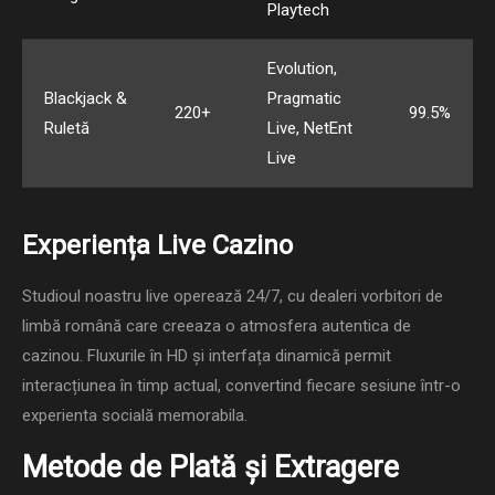
Playtech
Evolution,
Blackjack &
Pragmatic
220+
99.5%
Ruletă
Live, NetEnt
Live
Experiența Live Cazino
Studioul noastru live operează 24/7, cu dealeri vorbitori de
limbă română care creeaza o atmosfera autentica de
cazinou. Fluxurile în HD și interfața dinamică permit
interacțiunea în timp actual, convertind fiecare sesiune într-o
experienta socială memorabila.
Metode de Plată și Extragere