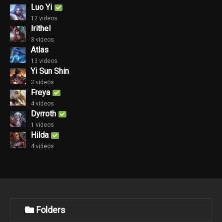
Luo Yi
12 videos
Irithel
3 videos
Atlas
13 videos
Yi Sun Shin
3 videos
Freya
4 videos
Dyrroth
1 videos
Hilda
4 videos
Folders