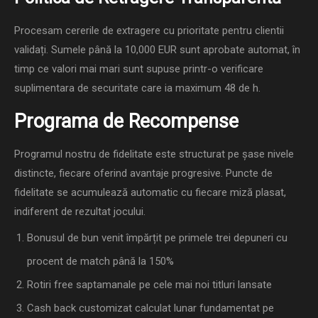
Procesam cererile de extragere cu prioritate pentru clientii
validați. Sumele până la 10,000 EUR sunt aprobate automat, în
timp ce valori mai mari sunt supuse printr-o verificare
suplimentara de securitate care ia maximum 48 de h.
Programa de Recompense
Programul nostru de fidelitate este structurat pe șase nivele
distincte, fiecare oferind avantaje progresive. Puncte de
fidelitate se acumulează automatic cu fiecare miză plasat,
indiferent de rezultat jocului.
Bonusul de bun venit împărțit pe primele trei depuneri cu
procent de match până la 150%
Rotiri free saptamanale pe cele mai noi titluri lansate
Cash back customizat calculat lunar fundamentat pe