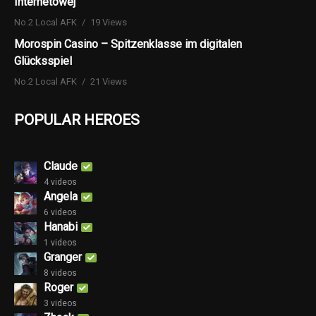
Internetowej
No.2 Local AFK
19 Views
Morospin Casino – Spitzenklasse im digitalen
Glücksspiel
No.2 Local AFK
21 Views
POPULAR HEROES
Claude
4 videos
Angela
6 videos
Hanabi
1 videos
Granger
8 videos
Roger
3 videos