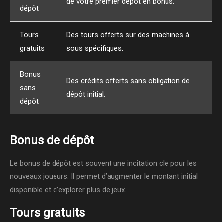
de votre premier dépôt en bonus.
dépôt
Tours
Des tours offerts sur des machines à
gratuits
sous spécifiques.
Bonus
Des crédits offerts sans obligation de
sans
dépôt initial.
dépôt
Bonus de dépôt
Le bonus de dépôt est souvent une incitation clé pour les
nouveaux joueurs. Il permet d’augmenter le montant initial
disponible et d’explorer plus de jeux.
Tours gratuits