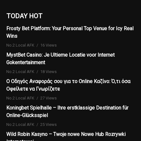
TODAY HOT
Frosty Bet Platform: Your Personal Top Venue for Icy Real
Wins
No.2 Local AFK
16 Views
MystBet Casino: Je Ultieme Locatie voor Internet
Gokentertainment
No.2 Local AFK
18 Views
Ο Οδηγός Αναφοράς σου για το Online Καζίνο: Ό,τι όσα
Οφείλετε να Γνωρίζετε
No.2 Local AFK
27 Views
Koningbet Spielhalle – Ihre erstklassige Destination für
Online-Glücksspiel
No.2 Local AFK
25 Views
Wild Robin Kasyno – Twoje nowe Nowe Hub Rozrywki