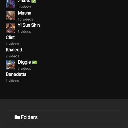
Zhask
3 videos
Masha
10 videos
Yi Sun Shin
3 videos
Clint
1 videos
Khaleed
2 videos
Diggie
7 videos
Benedetta
1 videos
Folders