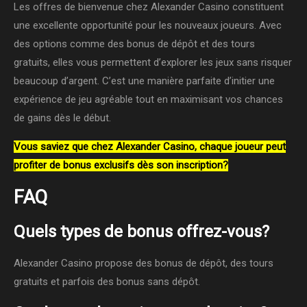
Les offres de bienvenue chez Alexander Casino constituent
une excellente opportunité pour les nouveaux joueurs. Avec
des options comme des bonus de dépôt et des tours
gratuits, elles vous permettent d’explorer les jeux sans risquer
beaucoup d’argent. C’est une manière parfaite d’initier une
expérience de jeu agréable tout en maximisant vos chances
de gains dès le début.
Vous saviez que chez Alexander Casino, chaque joueur peut
profiter de bonus exclusifs dès son inscription?
FAQ
Quels types de bonus offrez-vous?
Alexander Casino propose des bonus de dépôt, des tours
gratuits et parfois des bonus sans dépôt.