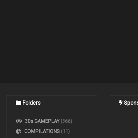
Folders
Spon
30s GAMEPLAY
(366)
COMPILATIONS
(11)