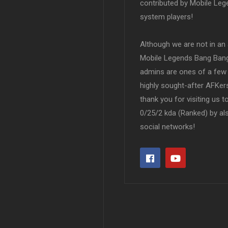
contributed by Mobile Leg
system players!
Although we are not in an af
Mobile Legends Bang Bang 
admins are ones of a few 
highly sought-after AFKers
thank you for visiting us 
0/25/2 kda (Ranked) by al
social networks!