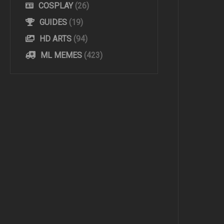
COSPLAY
(26)
GUIDES
(19)
HD ARTS
(94)
ML MEMES
(423)