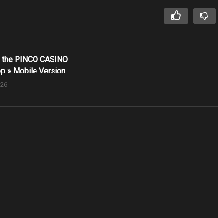
 the PINCO CASINO
p » Mobile Version
026