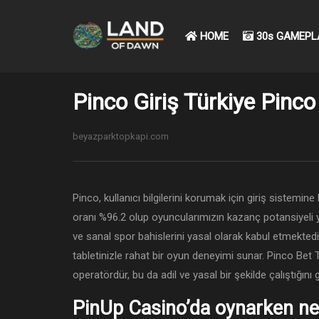
HOME
30s GAMEPL
Pinco Giriş Türkiye Pinc
beyazparktopkapi.com
Pinco, kullanıcı bilgilerini korumak için giriş sistemin
oranı %96.2 olup oyuncularımızın kazanç potansiyeli yük
ve sanal spor bahislerini yasal olarak kabul etmektedir.
tabletinizle rahat bir oyun deneyimi sunar. Pinco Bet T
operatördür, bu da adil ve yasal bir şekilde çalıştığını 
PinUp Casino’da oynarken nel