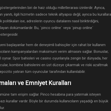
göstergelerinden biri de haiz olduğu milletlerarası izinlerdir. Ayrıca,
yanıtı, ilgili hizmetin sadece teknik altyapısı değil, ayrıca bu kurallar
k politikaları ise, adreslerin oyuncu datalarını nasıl biriktirdiğini,
layan dokümanlardır. Bu, `pinco online` veya `pinup online`
östergesidir.
eni başlayanlar hem de deneyimli bahisçiler için rahat bir kullanım
llanıcıların kampanyalardan maksimum verim almasını sağlar. Bonuslar,
l oynar. Spor bahisleri ve casino oyunlarıyla zengin bir dünyada, her
ular, kombine bahislerini en üst düzeye çıkarmak ve riski azaltmak
pozito yatıran tüm oyuncular tarafından kullanılabilir.
maları ve Emniyet Kuralları
lümüne tam erişim sağlar. Pinco hesabına para yatırmak isteyen
zı kurallar vardır. Böyle bir durumda kullanıcıların yaşadığı en büyük
ur.